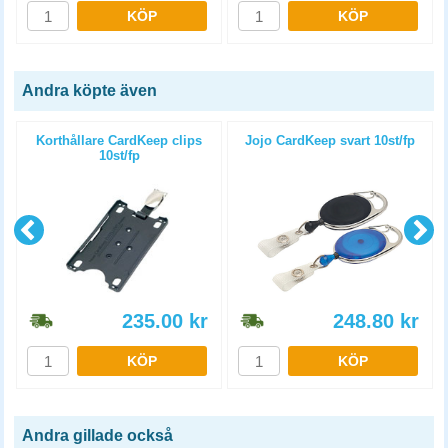
KÖP
KÖP
Andra köpte även
Korthållare CardKeep clips
Jojo CardKeep svart 10st/fp
10st/fp
235.00
kr
248.80
kr
KÖP
KÖP
Andra gillade också