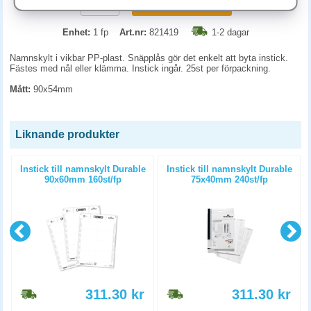
KÖP
Enhet:
1 fp
Art.nr:
821419
1-2 dagar
Namnskylt i vikbar PP-plast. Snäpplås gör det enkelt att byta instick.
Fästes med nål eller klämma. Instick ingår. 25st per förpackning.
Mått:
90x54mm
Liknande produkter
Instick till namnskylt Durable
Instick till namnskylt Durable
90x60mm 160st/fp
75x40mm 240st/fp
311.30
kr
311.30
kr