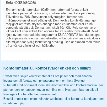
EAN:
4005546803050
En namnskylt i storleken 90x54 mm, utformad för att enkelt
identifiera personal på mässor, i butiker eller besökare på företag.
Tillverkad av 70% återvunnen polypropylen, förenar den
miljömedvetenhet med pålitlighet. Den flexibla kombiklämman ger
möjlighet att fästa skylten antingen med en klämma eller en nål,
beroende på ditt val. Denna namnskylt från Clic Fold-serien har en
vikbar kant som enkelt kan öppnas för att snabbt byta etikett. Med
hjälp av det kostnadsfria programmet DURAPRINT® kan du designa
och anpassa dina egna namnetiketter, vilket gör skylten användbar i
alla miljöer där tydlig identifiering är viktig. Den är skapad med fokus
på användarvänlighet och hållbarhet.
Kontorsmaterial / kontorsvaror enkelt och billigt!
SwedOffice säljer kontorsmaterial till bra priser och med snabba
leveranser till företag och privatpersoner inom hela Sverige.
Vi har ett stort sortiment inom skrivbordsartiklar och kontorsmaterial, tex
pärmar, pennor, papper, kuvert och fika mm. Hos oss hittar du allt till
företagets kontor eller hemmakontoret.
Beställ snabbt och enkelt via vår webbplats eller kontakta kundtjänst om
ni behöver hjälp.