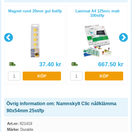
Magnet rund 20mm gul 6st/fp
Laminat A4 125mic matt
100st/fp
37.40
kr
667.50
kr
KÖP
KÖP
Övrig information om: Namnskylt Clic nål/klämma
90x54mm 25st/fp
Art.nr:
821419
Märke:
Durable