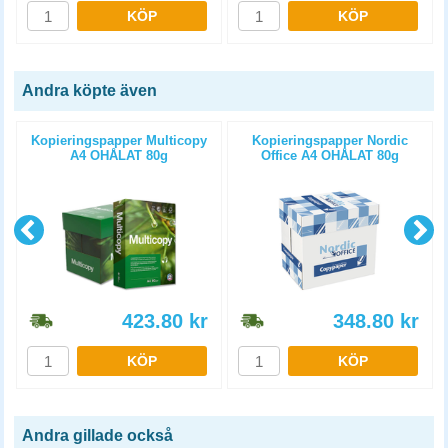
KÖP
KÖP
Andra köpte även
Kopieringspapper Multicopy
Kopieringspapper Nordic
A4 OHÅLAT 80g
Office A4 OHÅLAT 80g
5x500st/kartong
5x500st/kartong
423.80
kr
348.80
kr
KÖP
KÖP
Andra gillade också