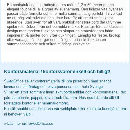
En bordsduk i damastmönster som mäter 1,2 x 50 meter ger en
elegant touche till alla typer av evenemang. Den tidlösa vita nyansen
passar både formella och informella sammanhang perfekt. Tillverkad
av ett högkvalitativt material, inte bara för att ge ett sofistikerat
utseende, utan även för att vara praktisk för stora bord där utrymme
spelar roll. Duken, från det betrodda märket Papstar, förenar klassisk
design med modern funktion och skapar en atmosfär som både
imponerar på gäster och lyfter dukningen. Lämplig för fester, bröllop
eller vardagsmåltider, ger den möjlighet att enkelt skapa en
sammanhängande och stilren middagsupplevelse.
Kontorsmaterial / kontorsvaror enkelt och billigt!
SwedOffice säljer kontorsmaterial till bra priser och med snabba
leveranser till företag och privatpersoner inom hela Sverige.
Vi har ett stort sortiment inom skrivbordsartiklar och kontorsmaterial, tex
pärmar, pennor, papper, kuvert och fika mm. Hos oss hittar du allt till
företagets kontor eller hemmakontoret.
Beställ snabbt och enkelt via vår webbplats eller kontakta kundtjänst om
ni behöver hjälp.
»
Läs mer om SwedOffice.se