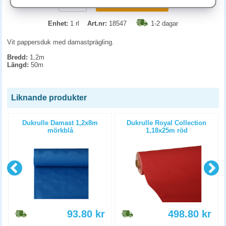
KÖP
Enhet:
1 rl
Art.nr:
18547
1-2 dagar
Vit pappersduk med damastprägling.
Bredd:
1,2m
Längd:
50m
Liknande produkter
s
Dukrulle Damast 1,2x8m
Dukrulle Royal Collection
mörkblå
1,18x25m röd
93.80
kr
498.80
kr