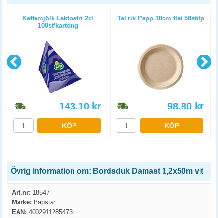
Kaffemjölk Laktosfri 2cl
Tallrik Papp 18cm flat 50st/fp
100st/kartong
143.10
kr
98.80
kr
KÖP
KÖP
Övrig information om: Bordsduk Damast 1,2x50m vit
Art.nr:
18547
Märke:
Papstar
EAN:
4002911285473