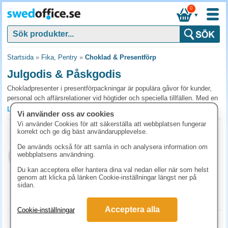
0
▼
Startsida
»
Fika, Pentry
»
Choklad & Presentförp
Julgodis & Påskgodis
Chokladpresenter i presentförpackningar är populära gåvor för kunder,
personal och affärsrelationer vid högtider och speciella tillfällen. Med en
vacker förpackning och god choklad skapar du en omsorgsfullt och
Läs mer »
Vi använder oss av cookies
välsmaker uppskattad gåva. Köp choklad i presentförpackningar hos
Vi använder Cookies för att säkerställa att webbplatsen fungerar
SwedOffice.
Geléhjärtan 385g
korrekt och ge dig bäst användarupplevelse.
Art.nr:
53044
Vanliga frågor och svar om julgodis & påskgodis
De används också för att samla in och analysera information om
3-9 dagar
webbplatsens användning.
Vilka chokladpresenter passar bäst som företagsgåva?
58.30 kr
(inkl. moms)
Du kan acceptera eller hantera dina val nedan eller när som helst
Boxar med blandad premiumchoklad i 200-500 g är en säker matchning
genom att klicka på länken Cookie-inställningar längst ner på
KÖP
sidan.
för kund- och personalgåvor. Vid större kundvård eller jubileum är
handgjord chokladbox ett mer påkostat val.
Acceptera alla
Cookie-inställningar
Hur länge håller chokladen i lager?
Godis Noblesse original 150g