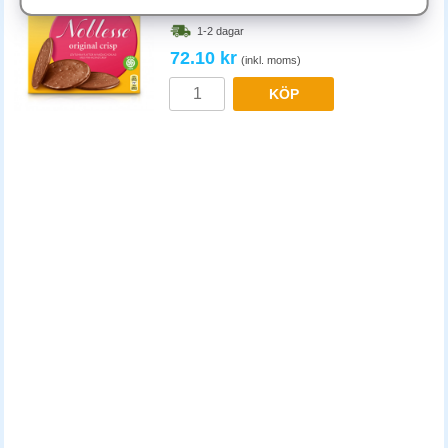
Mjölkchoklad håller 6-12 månader oöppnad. Mörk choklad håller 1-2 år.
Art.nr:
53302
Förvara svalt (15-18 °C) och torrt, kyl rekommenderas inte eftersom
1-2 dagar
kondens kan skada ytan. Vit choklad har kortast hållbarhet, oftast 4-6
72.10 kr
månader.
(inkl. moms)
KÖP