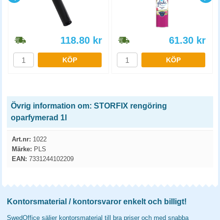
118.80
kr
61.30
kr
KÖP
KÖP
Övrig information om: STORFIX rengöring
oparfymerad 1l
Art.nr:
1022
Märke:
PLS
EAN:
7331244102209
Kontorsmaterial / kontorsvaror enkelt och billigt!
SwedOffice säljer kontorsmaterial till bra priser och med snabba