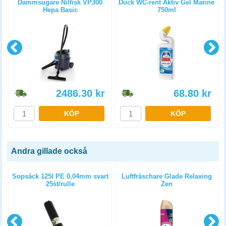
x
Dammsugare Nilfisk VP300
Duck WC-rent Aktiv Gel Marine
Hepa Basic
750ml
2486.30
kr
68.80
kr
KÖP
KÖP
Andra gillade också
n
Sopsäck 125l PE 0,04mm svart
Luftfräschare Glade Relaxing
25st/rulle
Zen