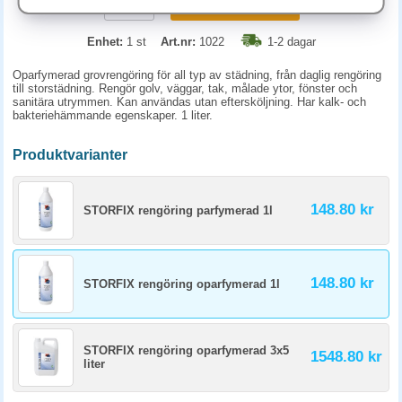
KÖP
Enhet:
1 st
Art.nr:
1022
1-2 dagar
Oparfymerad grovrengöring för all typ av städning, från daglig rengöring
till storstädning. Rengör golv, väggar, tak, målade ytor, fönster och
sanitära utrymmen. Kan användas utan eftersköljning. Har kalk- och
bakteriehämmande egenskaper. 1 liter.
Produktvarianter
148.80 kr
STORFIX rengöring parfymerad 1l
148.80 kr
STORFIX rengöring oparfymerad 1l
STORFIX rengöring oparfymerad 3x5
1548.80 kr
liter