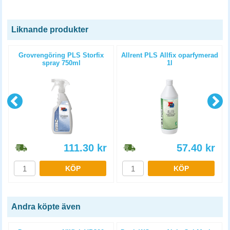
Liknande produkter
Grovrengöring PLS Storfix
Allrent PLS Allfix oparfymerad
spray 750ml
1l
111.30
kr
57.40
kr
KÖP
KÖP
Andra köpte även