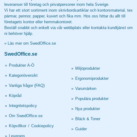
leveranser till företag och privatpersoner inom hela Sverige.
Vi har ett stort sortiment inom skrivbordsartiklar och kontorsmaterial, tex
pärmar, pennor, papper, kuvert och fika mm. Hos oss hittar du allt till
företagets kontor eller hemmakontoret.
Beställ snabbt och enkelt via vår webbplats eller kontakta kundtjänst om
ni behöver hjälp.
»
Läs mer om SwedOffice.se
SwedOffice.se
»
Produkter A-Ö
»
Miljöprodukter
»
Kategoriöversikt
»
Ergonomiprodukter
»
Vanliga frågor (FAQ)
»
Varumärken
»
Köpråd
»
Populära produkter
»
Integritetspolicy
»
Nya produkter
»
Om SwedOffice.se
»
Bläck & Toner
»
Köpvillkor
/
Cookiepolicy
»
Guider
»
Leverans