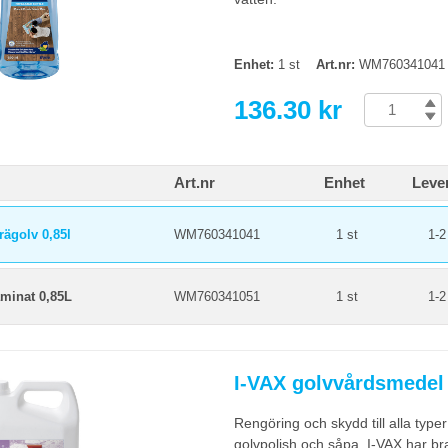
Enhet:
1 st
Art.nr:
WM760341041
136.30 kr
Art.nr
Enhet
Leve
rägolv 0,85l
WM760341041
1 st
1-2
aminat 0,85L
WM760341051
1 st
1-2
I-VAX golvvårdsmedel
Rengöring och skydd till alla type
golvpolish och såpa. I-VAX har br