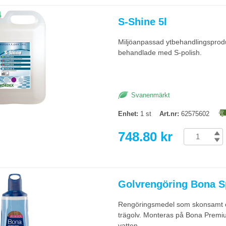
S-Shine 5l
Miljöanpassad ytbehandlingsprodu
behandlade med S-polish.
Svanenmärkt
Enhet:
1 st
Art.nr:
62575602
748.80 kr
Golvrengöring Bona Sp
Rengöringsmedel som skonsamt oc
trägolv. Monteras på Bona Premi
vatten.