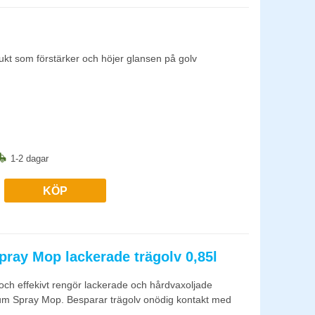
kt som förstärker och höjer glansen på golv
1-2 dagar
KÖP
ray Mop lackerade trägolv 0,85l
h effekivt rengör lackerade och hårdvaxoljade
um Spray Mop. Besparar trägolv onödig kontakt med