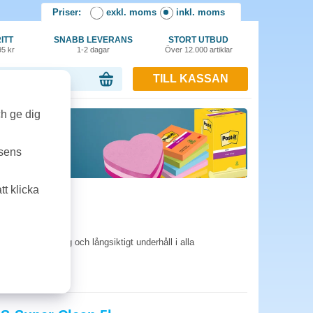
Priser:
exkl. moms
inkl. moms
ITT
SNABB LEVERANS
STORT UTBUD
95 kr
1-2 dagar
Över 12.000 artiklar
TILL KASSAN
or, 0.00 kr
ch ge dig
tsens
t klicka
daglig städning och långsiktigt underhåll i alla
p och drift.