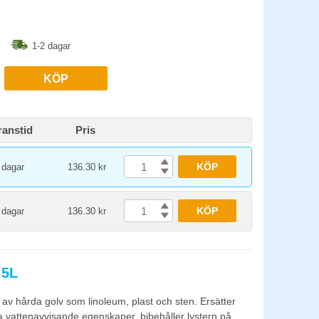
1-2 dagar
KÖP
ranstid
Pris
KÖP
 dagar
136.30 kr
KÖP
 dagar
136.30 kr
 5L
r av hårda golv som linoleum, plast och sten. Ersätter
a vattenavvisande egenskaper, bibehåller lystern på