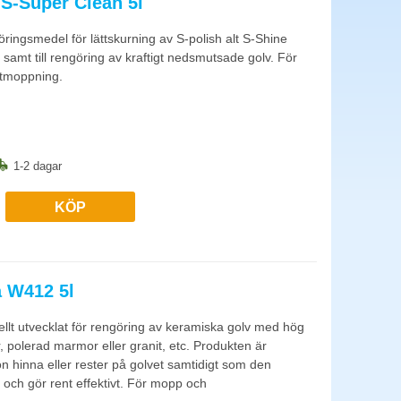
S-Super Clean 5l
nvänds för PVC och industrigolv. Sprit och starka medel passar
ringsmedel för lättskurning av S-polish alt S-Shine
 samt till rengöring av kraftigt nedsmutsade golv. För
åtmoppning.
rsutrymmen. Heltäckningsmattor dammsugs 2-3 gånger per
1-2 dagar
KÖP
a W412 5l
ellt utvecklat för rengöring av keramiska golv med hög
r, polerad marmor eller granit, etc. Produkten är
on hinna eller rester på golvet samtidigt som den
och gör rent effektivt. För mopp och