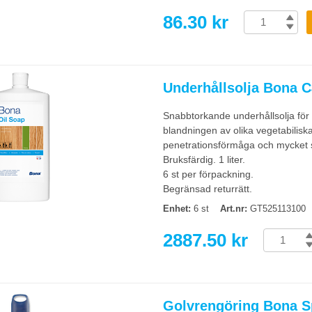
86.30 kr
Underhållsolja Bona Ca
Snabbtorkande underhållsolja för t
blandningen av olika vegetabiliska
penetrationsförmåga och mycket sv
Bruksfärdig. 1 liter.
6 st per förpackning.
Begränsad returrätt.
Enhet:
6 st
Art.nr:
GT525113100
2887.50 kr
Golvrengöring Bona Sp