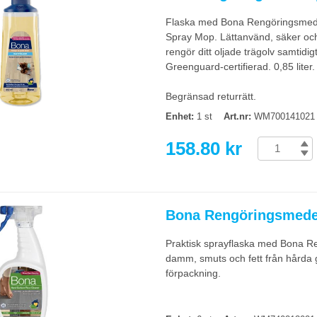
Flaska med Bona Rengöringsmede
Spray Mop. Lättanvänd, säker och 
rengör ditt oljade trägolv samtidi
Greenguard-certifierad. 0,85 liter.
Begränsad returrätt.
Enhet:
1 st
Art.nr:
WM700141021
158.80 kr
Bona Rengöringsmedel 
Praktisk sprayflaska med Bona Re
damm, smuts och fett från hårda go
förpackning.