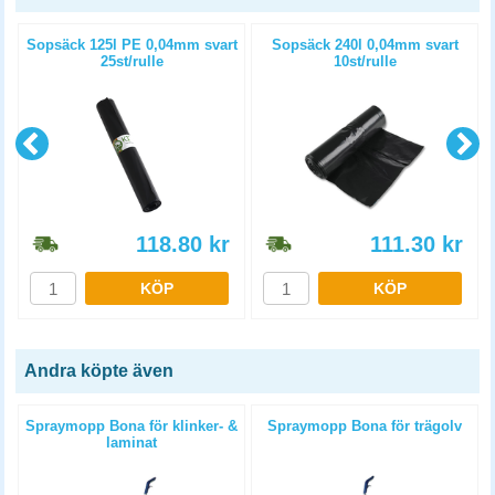
Sopsäck 125l PE 0,04mm svart
Sopsäck 240l 0,04mm svart
25st/rulle
10st/rulle
118.80
kr
111.30
kr
KÖP
KÖP
Andra köpte även
Spraymopp Bona för klinker- &
Spraymopp Bona för trägolv
laminat