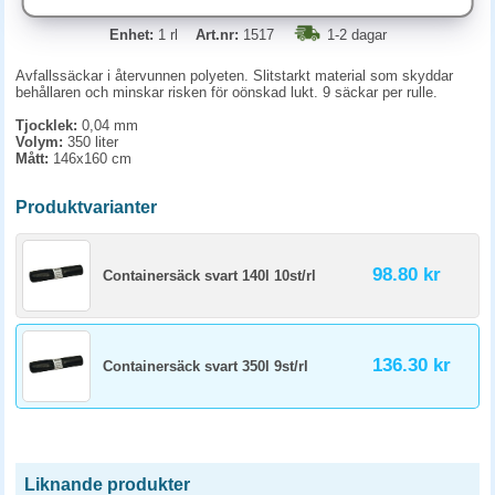
Enhet:
1 rl
Art.nr:
1517
1-2 dagar
Avfallssäckar i återvunnen polyeten. Slitstarkt material som skyddar
behållaren och minskar risken för oönskad lukt. 9 säckar per rulle.
Tjocklek:
0,04 mm
Volym:
350 liter
Mått:
146x160 cm
Produktvarianter
98.80 kr
Containersäck svart 140l 10st/rl
136.30 kr
Containersäck svart 350l 9st/rl
Liknande produkter