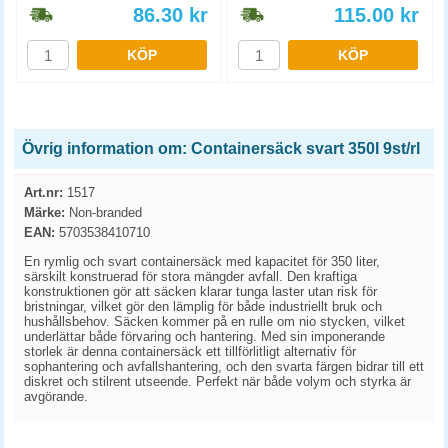
86.30
kr
115.00
kr
KÖP
KÖP
Övrig information om: Containersäck svart 350l 9st/rl
Art.nr:
1517
Märke:
Non-branded
EAN:
5703538410710
En rymlig och svart containersäck med kapacitet för 350 liter,
särskilt konstruerad för stora mängder avfall. Den kraftiga
konstruktionen gör att säcken klarar tunga laster utan risk för
bristningar, vilket gör den lämplig för både industriellt bruk och
hushållsbehov. Säcken kommer på en rulle om nio stycken, vilket
underlättar både förvaring och hantering. Med sin imponerande
storlek är denna containersäck ett tillförlitligt alternativ för
sophantering och avfallshantering, och den svarta färgen bidrar till ett
diskret och stilrent utseende. Perfekt när både volym och styrka är
avgörande.