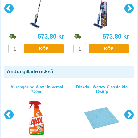
573.80
kr
573.80
kr
KÖP
KÖP
Andra gillade också
Allrengöring Ajax Universal
Diskduk Wettex Classic blå
750ml
10st/fp