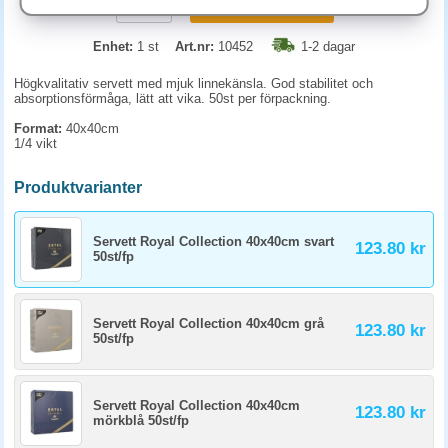
KÖP
Enhet:
1 st
Art.nr:
10452
1-2 dagar
Högkvalitativ servett med mjuk linnekänsla. God stabilitet och
absorptionsförmåga, lätt att vika. 50st per förpackning.
Format:
40x40cm
1/4 vikt
Produktvarianter
Servett Royal Collection 40x40cm svart
123.80 kr
50st/fp
Servett Royal Collection 40x40cm grå
123.80 kr
50st/fp
Servett Royal Collection 40x40cm
123.80 kr
mörkblå 50st/fp