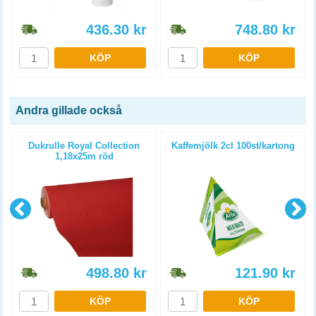
436.30
kr
748.80
kr
KÖP
KÖP
Andra gillade också
Dukrulle Royal Collection
Kaffemjölk 2cl 100st/kartong
1,18x25m röd
498.80
kr
121.90
kr
KÖP
KÖP