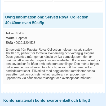
Övrig information om: Servett Royal Collection
40x40cm svart 50st/fp
Art.nr:
10452
Märke:
Papstar
EAN:
4002911204528
En servett från Papstar Royal Collection i elegant svart, storlek
40x40 cm, perfekt för formella evenemang och vardaglig elegans.
Dess generösa mått ger en känsla av lyx samtidigt som den är
praktisk att använda. Förpackningen innehåller 50 stycken, vilket gör
den användbar för både små och stora samlingar. Den mörka färgen
bidrar med en sofistikerad touch och passar väl ihop med olika
bordsdekorationer. Tillverkad med noggrannhet kombinerar dessa
servetter funktion och stil, vilket resulterar i en produkt som
uppskattas vid både finare middagar och avslappnade måltider.
Kontorsmaterial / kontorsvaror enkelt och billigt!