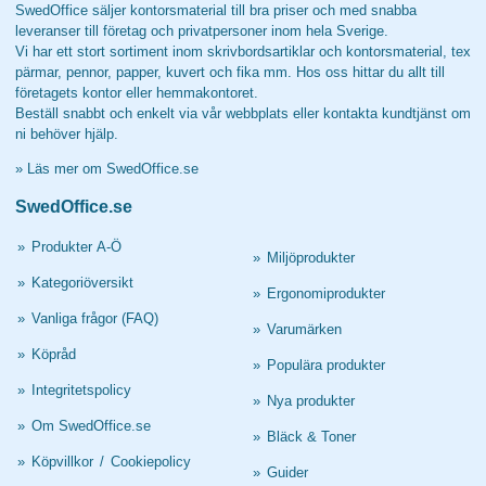
SwedOffice säljer kontorsmaterial till bra priser och med snabba
leveranser till företag och privatpersoner inom hela Sverige.
Vi har ett stort sortiment inom skrivbordsartiklar och kontorsmaterial, tex
pärmar, pennor, papper, kuvert och fika mm. Hos oss hittar du allt till
företagets kontor eller hemmakontoret.
Beställ snabbt och enkelt via vår webbplats eller kontakta kundtjänst om
ni behöver hjälp.
»
Läs mer om SwedOffice.se
SwedOffice.se
»
Produkter A-Ö
»
Miljöprodukter
»
Kategoriöversikt
»
Ergonomiprodukter
»
Vanliga frågor (FAQ)
»
Varumärken
»
Köpråd
»
Populära produkter
»
Integritetspolicy
»
Nya produkter
»
Om SwedOffice.se
»
Bläck & Toner
»
Köpvillkor
/
Cookiepolicy
»
Guider