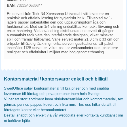
EAN:
7322540539844
En servett från Tork N4 Xpressnap Universal i vitt levererar en
praktisk och effektiv lösning för hygieniskt bruk. Tillverkad av 1-
lagers papper säkerställer den god uppsugningsförmåga och
funktionalitet. Med sin 1/4-vikning underlättas kompakt förvaring och
enkel hantering. Vid användning distribueras en servett åt gången
automatiskt tack vare den interfolierade designen, vilket minskar
spill och främjar hållbarhet. Varje servett mäter 21,3 cm x 33 cm och
erbjuder tillräcklig täckning i olika serveringssituationer. Ett paket
innehåller 1125 servetter, vilket passar verksamheter som prioriterar
renlighet och effektivitet i miljöer med hög genomströmning.
Kontorsmaterial / kontorsvaror enkelt och billigt!
SwedOffice säljer kontorsmaterial till bra priser och med snabba
leveranser till företag och privatpersoner inom hela Sverige.
Vi har ett stort sortiment inom skrivbordsartiklar och kontorsmaterial, tex
pärmar, pennor, papper, kuvert och fika mm. Hos oss hittar du allt till
företagets kontor eller hemmakontoret.
Beställ snabbt och enkelt via vår webbplats eller kontakta kundtjänst om
ni behöver hjälp.