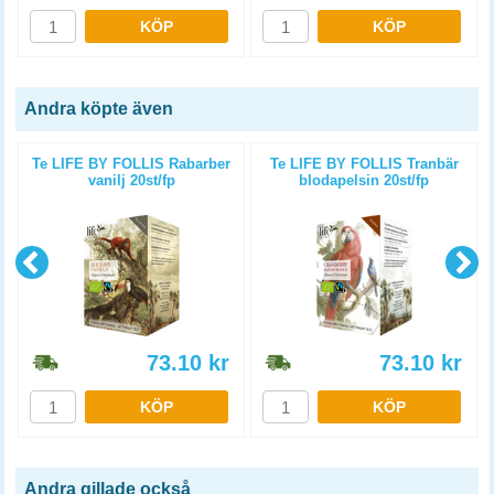
KÖP
KÖP
Andra köpte även
4
Te LIFE BY FOLLIS Rabarber
Te LIFE BY FOLLIS Tranbär
vanilj 20st/fp
blodapelsin 20st/fp
73.10
kr
73.10
kr
KÖP
KÖP
Andra gillade också