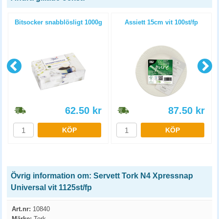
Bitsocker snabblösligt 1000g
Assiett 15cm vit 100st/fp
62.50
kr
87.50
kr
KÖP
KÖP
Övrig information om: Servett Tork N4 Xpressnap
Universal vit 1125st/fp
Art.nr:
10840
Märke:
Tork