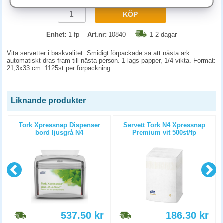
KÖP
Enhet:
1 fp
Art.nr:
10840
1-2 dagar
Vita servetter i baskvalitet. Smidigt förpackade så att nästa ark
automatiskt dras fram till nästa person. 1 lags-papper, 1/4 vikta. Format:
21,3x33 cm. 1125st per förpackning.
Liknande produkter
Tork Xpressnap Dispenser
Servett Tork N4 Xpressnap
bord ljusgrå N4
Premium vit 500st/fp
537.50
kr
186.30
kr