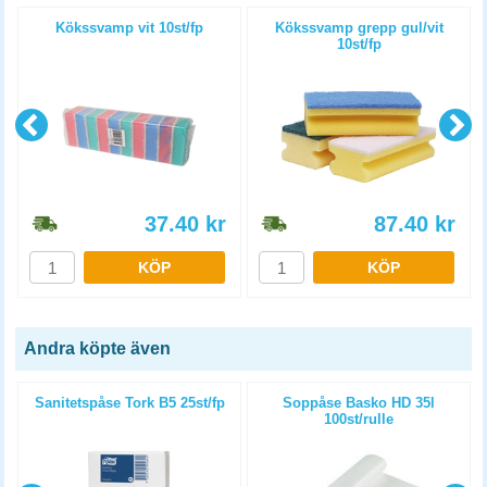
Kökssvamp vit 10st/fp
Kökssvamp grepp gul/vit
10st/fp
37.40
kr
87.40
kr
KÖP
KÖP
Andra köpte även
Sanitetspåse Tork B5 25st/fp
Soppåse Basko HD 35l
100st/rulle