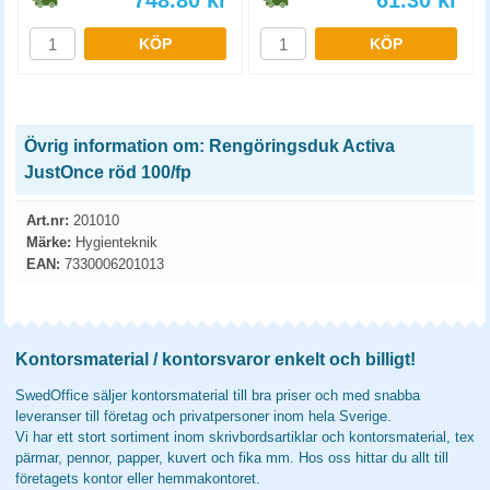
748.80
kr
61.30
kr
KÖP
KÖP
Övrig information om: Rengöringsduk Activa
JustOnce röd 100/fp
Art.nr:
201010
Märke:
Hygienteknik
EAN:
7330006201013
Kontorsmaterial / kontorsvaror enkelt och billigt!
SwedOffice säljer kontorsmaterial till bra priser och med snabba
leveranser till företag och privatpersoner inom hela Sverige.
Vi har ett stort sortiment inom skrivbordsartiklar och kontorsmaterial, tex
pärmar, pennor, papper, kuvert och fika mm. Hos oss hittar du allt till
företagets kontor eller hemmakontoret.