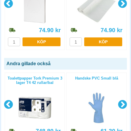
74.90
kr
74.90
kr
KÖP
KÖP
Andra gillade också
p
Toalettpapper Tork Premium 3
Handske PVC Small blå
lager T4 42 rullar/bal