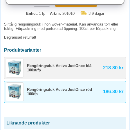
KÖP
Enhet:
1 fp
Art.nr:
201010
3-9 dagar
Slittålig rengöringsduk i non woven-material. Kan användas torr eller
fuktig. Förpackning med perforerad öppning. 100st per förpackning.
Begränsad returrätt
Produktvarianter
Rengöringsduk Activa JustOnce blå
218.80 kr
100st/fp
Rengöringsduk Activa JustOnce röd
186.30 kr
100/fp
Liknande produkter