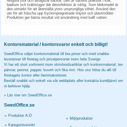
rengöra ytor och avlägsna fläckar. Den är särskilt praktisk i kök,
badrum och tvättstugor där desinfektion är viktig. Som blekmedel är
den utmärkt för att återställa ytors ursprungliga vithet. Använd den
ute för att fräscha upp tryckimpregnerade träytor och plastmöbler.
Produkten ger bästa resultat vid användning med kallt vatten.
Kontorsmaterial / kontorsvaror enkelt och billigt!
SwedOffice säljer kontorsmaterial till bra priser och med snabba
leveranser till företag och privatpersoner inom hela Sverige.
Vi har ett stort sortiment inom skrivbordsartiklar och kontorsmaterial, tex
pärmar, pennor, papper, kuvert och fika mm. Hos oss hittar du allt till
företagets kontor eller hemmakontoret.
Beställ snabbt och enkelt via vår webbplats eller kontakta kundtjänst om
ni behöver hjälp.
»
Läs mer om SwedOffice.se
SwedOffice.se
»
Produkter A-Ö
»
Miljöprodukter
»
Kategoriöversikt