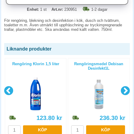
Enhet:
1 st
Art.nr:
230951
1-2 dagar
För rengöring, blekning och desinfektion i kök, dusch och tvättrum,
toaletter m.m. Även utmärkt till uppfräschning av tryckimpregnerade
trallar, plastmöbler etc. Ska användas med kallt vatten. 750ml.
Liknande produkter
Rengöring Klorin 1,5 liter
Rengöringsmedel Debisan
Desinfekt1L
123.80
kr
236.30
kr
KÖP
KÖP