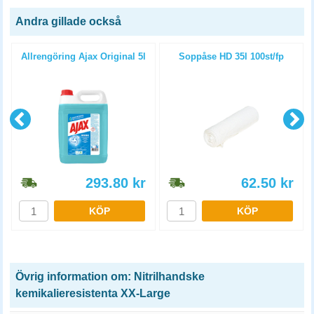
Andra gillade också
n
Allrengöring Ajax Original 5l
Soppåse HD 35l 100st/fp
293.80
kr
62.50
kr
KÖP
KÖP
Övrig information om: Nitrilhandske
kemikalieresistenta XX-Large