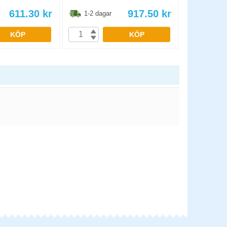
611.30
kr
917.50
kr
1-2 dagar
1-2 dag
KÖP
KÖP