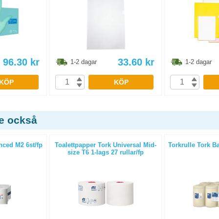
96.30
kr
33.60
kr
1-2 dagar
1-2 dagar
KÖP
KÖP
de också
nced M2 6st/fp
Toalettpapper Tork Universal Mid-
Torkrulle Tork Ba
size T6 1-lags 27 rullar/fp