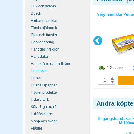
Duk och svamp
Dusch
il Blå M
Engångshandskar Nitril Svart S
Vinylhandske Puderf
100st/fp
Förbandsartiklar
Första hjälpen kit
Glas och fönster
Golvrengöring
Handdesinfektion
Handdukar
Handkräm och hudkräm
3.80
kr
73.80
kr
1-2 dagar
1-2 dagar
Handskar
Hinkar
P
KÖP
Hushållspapper
Hygienprodukter
Industritork
Andra köpte
Kök - Ugn och fett
Luftfräschare
 10st/fp
Mapp A4 PP 0,12 gul 10st/fp
Engångshandskar Ni
Mopp och svabb
M 100st/
Plåster