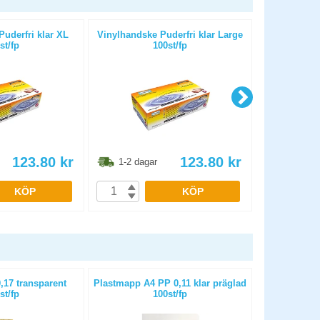
uderfri klar XL
Vinylhandske Puderfri klar Large
Vinylhandske
st/fp
100st/fp
123.80
kr
123.80
kr
1-2 dagar
1-2 dag
KÖP
KÖP
17 transparent
Plastmapp A4 PP 0,11 klar präglad
Mapp A4 P
st/fp
100st/fp