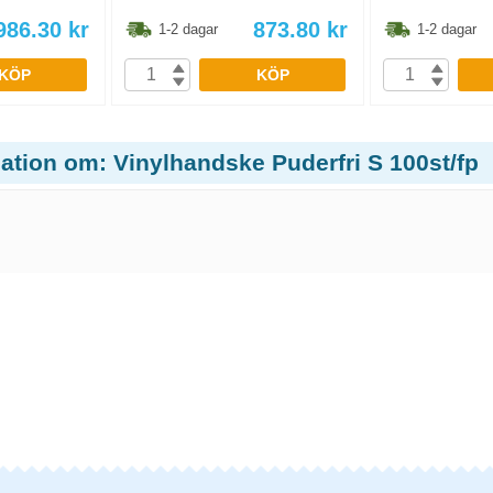
986.30
kr
873.80
kr
1-2 dagar
1-2 dagar
KÖP
KÖP
ation om: Vinylhandske Puderfri S 100st/fp