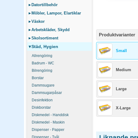
▸
Datortillbehör
▸
Möbler, Lampor, Elartiklar
▸
Väskor
▸
Arbetskläder, Skydd
Produktvarianter
▸
Skolsortiment
▾
Städ, Hygien
Small
Allrengöring
Badrum - WC
Medium
Bilrengöring
Borstar
Dammsugare
Large
Dammsugarpåsar
Desinfektion
Diskborstar
X-Large
Diskmedel - Handdisk
Diskmedel - Maskin
Dispenser - Papper
Liknande pr
Dispenser - Tvål