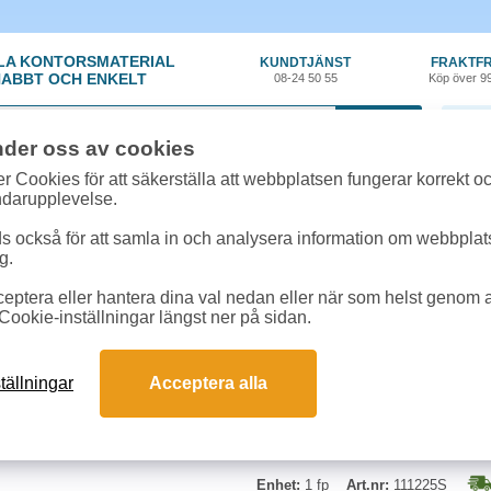
LA KONTORSMATERIAL
KUNDTJÄNST
FRAKTFR
ABBT OCH ENKELT
08-24 50 55
Köp över 9
0 var
nder oss av cookies
n
»
Handskar
»
Vinylhandske Puderfri S 100st/fp
r Cookies för att säkerställa att webbplatsen fungerar korrekt o
ndarupplevelse.
Vinylhandske Puderfri
 också för att samla in och analysera information om webbpla
g.
Puderfria vinylhandskar för hotell,
eptera eller hantera dina val nedan eller när som helst genom at
livsmedel. Ger ingen latexallergi.
Cookie-inställningar längst ner på sidan.
Standard:
EN 1186
Storlek:
S
tällningar
Acceptera alla
Enhet:
1 fp
Art.nr:
111225S