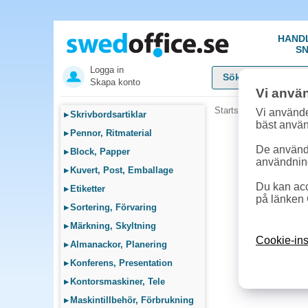
HAND
SN
Logga in
Skapa konto
Vi anvä
Startsida
»
Städ, Hygie
Vi använde
▸
Skrivbordsartiklar
bäst anvä
▸
Pennor, Ritmaterial
De används
▸
Block, Papper
användnin
▸
Kuvert, Post, Emballage
Du kan acc
▸
Etiketter
på länken 
▸
Sortering, Förvaring
▸
Märkning, Skyltning
Cookie-ins
▸
Almanackor, Planering
▸
Konferens, Presentation
▸
Kontorsmaskiner, Tele
▸
Maskintillbehör, Förbrukning