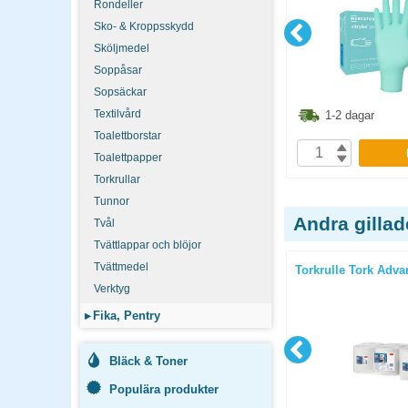
Rondeller
Sko- & Kroppsskydd
Sköljmedel
Soppåsar
Sopsäckar
3.60
kr
33.60
kr
Textilvård
1-2 dagar
1-2 dagar
Toalettborstar
P
KÖP
Toalettpapper
Torkrullar
Tunnor
Andra gilla
Tvål
Tvättlappar och blöjor
Tvättmedel
mm svart
Spolglans Sun Professional 1l
Torkrulle Tork Adva
Verktyg
▸
Fika, Pentry
Bläck & Toner
Populära produkter