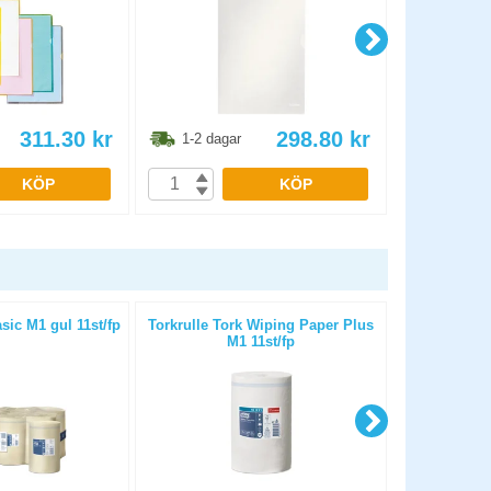
311.30
kr
298.80
kr
1-2 dagar
1-2 dag
KÖP
KÖP
sic M1 gul 11st/fp
Torkrulle Tork Wiping Paper Plus
Toalettpappe
M1 11st/fp