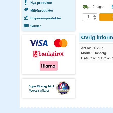
Nya produkter
8.80
kr
173.80
kr
1-2 dagar
1-2 dagar
Miljöprodukter
P
KÖP
Ergonomiprodukter
Guider
Övrig inform
Art.nr:
111225S
Märke:
Granberg
EAN:
7023771225727