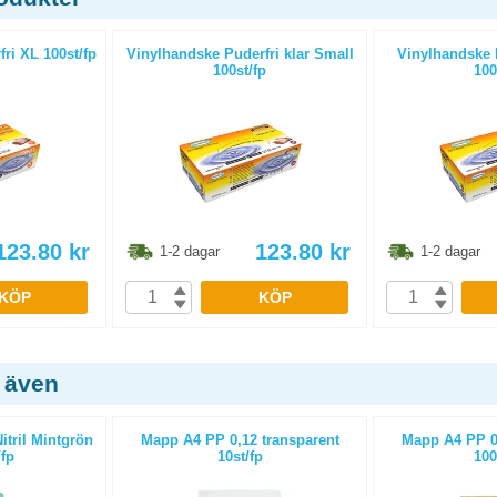
ri XL 100st/fp
Vinylhandske Puderfri klar Small
Vinylhandske P
100st/fp
100
123.80
kr
123.80
kr
1-2 dagar
1-2 dagar
KÖP
KÖP
 även
tril Mintgrön
Mapp A4 PP 0,12 transparent
Mapp A4 PP 0,
fp
10st/fp
100