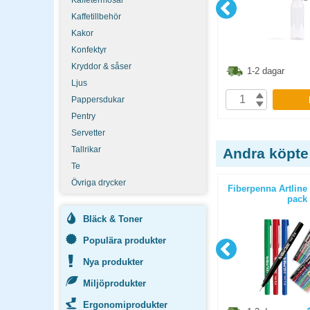
Kaffetermosar
Kaffetillbehör
Kakor
Konfektyr
Kryddor & såser
7.40
kr
87.40
kr
1-2 dagar
1-2 dagar
Ljus
P
KÖP
Pappersdukar
Pentry
Servetter
Tallrikar
Andra köpte
Te
Övriga drycker
00 0,4mm
Fiberpenna Grip Colour 10st/fp
Fiberpenna Artline
pack
Bläck & Toner
Populära produkter
Nya produkter
Miljöprodukter
Ergonomiprodukter