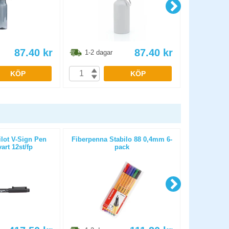
87.40
kr
87.40
kr
1-2 dagar
1-2 dag
KÖP
KÖP
lot V-Sign Pen
Fiberpenna Stabilo 88 0,4mm 6-
Fiberpenna A
rt 12st/fp
pack