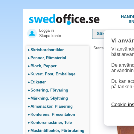
HAND
SN
Logga in
Skapa konto
Vi anvä
Startsida
»
Fika, Pentr
Vi använde
▸
Skrivbordsartiklar
bäst anvä
▸
Pennor, Ritmaterial
De används
▸
Block, Papper
användnin
▸
Kuvert, Post, Emballage
Du kan acc
▸
Etiketter
på länken 
▸
Sortering, Förvaring
▸
Märkning, Skyltning
Cookie-ins
▸
Almanackor, Planering
▸
Konferens, Presentation
▸
Kontorsmaskiner, Tele
▸
Maskintillbehör, Förbrukning