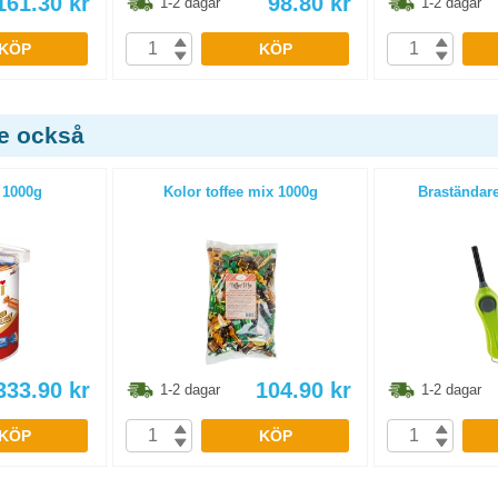
161.30
kr
98.80
kr
1-2 dagar
1-2 dagar
KÖP
KÖP
de också
 1000g
Kolor toffee mix 1000g
Braständare
333.90
kr
104.90
kr
1-2 dagar
1-2 dagar
KÖP
KÖP