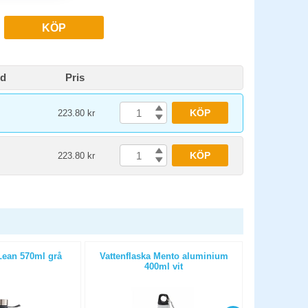
KÖP
id
Pris
KÖP
223.80 kr
KÖP
223.80 kr
Lean 570ml grå
Vattenflaska Mento aluminium
Vattenfla
400ml vit