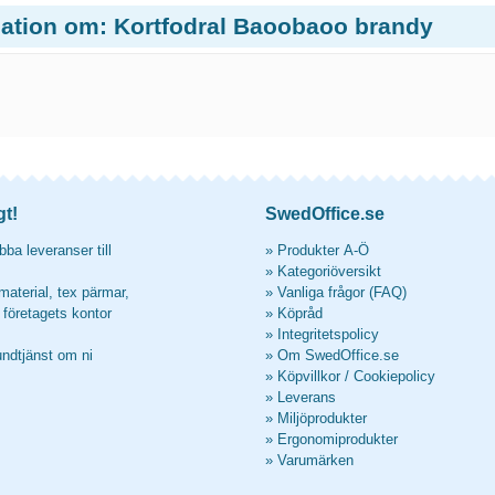
mation om: Kortfodral Baoobaoo brandy
gt!
SwedOffice.se
ba leveranser till
»
Produkter A-Ö
»
Kategoriöversikt
material, tex pärmar,
»
Vanliga frågor (FAQ)
l företagets kontor
»
Köpråd
»
Integritetspolicy
undtjänst om ni
»
Om SwedOffice.se
»
Köpvillkor
/
Cookiepolicy
»
Leverans
»
Miljöprodukter
»
Ergonomiprodukter
»
Varumärken