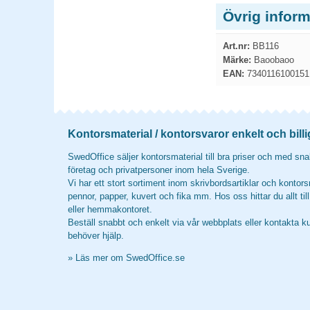
Övrig infor
Art.nr:
BB116
Märke:
Baoobaoo
EAN:
7340116100151
Kontorsmaterial / kontorsvaror enkelt och billi
SwedOffice säljer kontorsmaterial till bra priser och med snab
företag och privatpersoner inom hela Sverige.
Vi har ett stort sortiment inom skrivbordsartiklar och kontors
pennor, papper, kuvert och fika mm. Hos oss hittar du allt til
eller hemmakontoret.
Beställ snabbt och enkelt via vår webbplats eller kontakta k
behöver hjälp.
»
Läs mer om SwedOffice.se