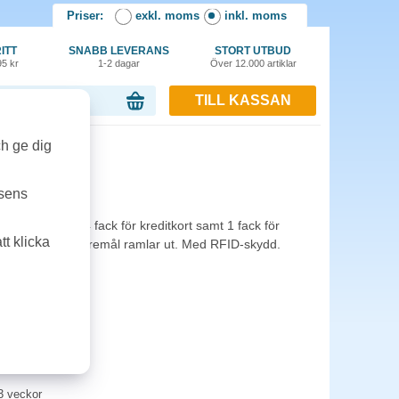
Priser:
exkl. moms
inkl. moms
ITT
SNABB LEVERANS
STORT UTBUD
95 kr
1-2 dagar
Över 12.000 artiklar
TILL KASSAN
or, 0.00 kr
ch ge dig
brandy
tsens
ffelskinn. Med 4 fack för kreditkort samt 1 fack för
t klicka
drar att viktiga föremål ramlar ut. Med RFID-skydd.
3 veckor