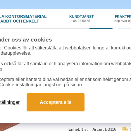
LA KONTORSMATERIAL
KUNDTJÄNST
FRAKTFR
ABBT OCH ENKELT
08-24 50 55
Köp över 9
0 var
nder oss av cookies
y
»
Presenter
»
Kortfodral Baoobaoo brandy
r Cookies för att säkerställa att webbplatsen fungerar korrekt o
ndarupplevelse.
Kortfodral Baoobaoo 
 också för att samla in och analysera information om webbpla
g.
Smidigt och elegant kortfodral i bu
eptera eller hantera dina val nedan eller när som helst genom at
sedlar, kvitton etc. Knäppe förhin
Cookie-inställningar längst ner på sidan.
Mått: 10x7,5cm.
Begränsad returrätt
tällningar
Acceptera alla
Enhet:
1 st
Art.nr:
BB116