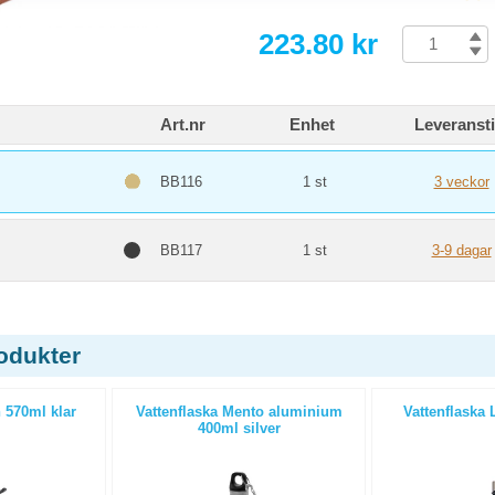
223.80 kr
Art.nr
Enhet
Leveranst
BB116
1 st
3 veckor
BB117
1 st
3-9 dagar
odukter
 570ml klar
Vattenflaska Mento aluminium
Vattenflaska 
400ml silver