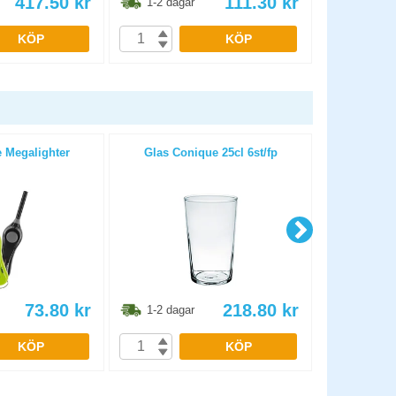
417.50
kr
111.30
kr
1-2 dagar
1-2 dag
KÖP
KÖP
 Megalighter
Glas Conique 25cl 6st/fp
Blockljus P
73.80
kr
218.80
kr
1-2 dagar
1-2 dag
KÖP
KÖP