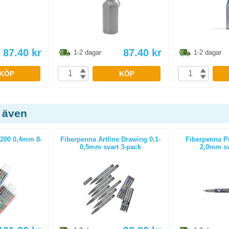
87.40
kr
87.40
kr
1-2 dagar
1-2 dagar
KÖP
KÖP
 även
 200 0,4mm 8-
Fiberpenna Artline Drawing 0,1-
Fiberpenna Pi
0,5mm svart 3-pack
2,0mm sva