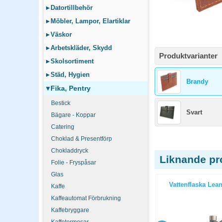
▸
Datortillbehör
▸
Möbler, Lampor, Elartiklar
▸
Väskor
▸
Arbetskläder, Skydd
Produktvarianter
▸
Skolsortiment
▸
Städ, Hygien
Brandy
▾
Fika, Pentry
Bestick
Svart
Bägare - Koppar
Catering
Choklad & Presentförp
Chokladdryck
Liknande pr
Folie - Fryspåsar
Glas
70ml röd
Vattenflaska Lean 570ml lime
Vattenflaska Lean
Kaffe
Kaffeautomat Förbrukning
Kaffebryggare