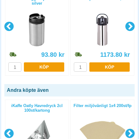
silver
93.80
kr
1173.80
kr
KÖP
KÖP
Andra köpte även
iKaffe Oatly Havredryck 2cl
Filter miljövänligt 1x4 200st/fp
100st/kartong