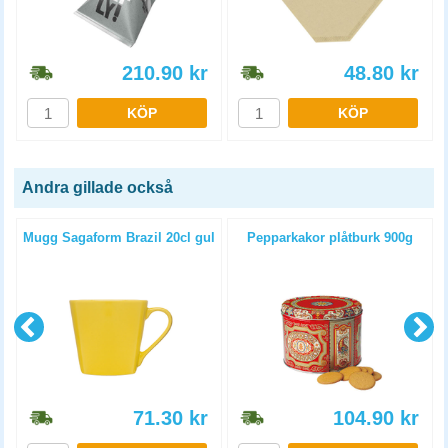
210.90
kr
48.80
kr
KÖP
KÖP
Andra gillade också
Mugg Sagaform Brazil 20cl gul
Pepparkakor plåtburk 900g
71.30
kr
104.90
kr