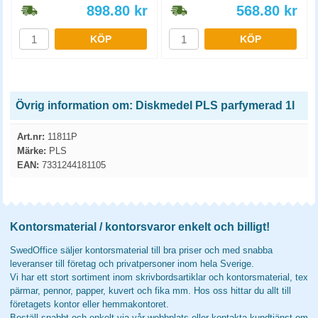
898.80
kr
568.80
kr
KÖP
KÖP
Övrig information om: Diskmedel PLS parfymerad 1l
Art.nr:
11811P
Märke:
PLS
EAN:
7331244181105
Kontorsmaterial / kontorsvaror enkelt och billigt!
SwedOffice säljer kontorsmaterial till bra priser och med snabba
leveranser till företag och privatpersoner inom hela Sverige.
Vi har ett stort sortiment inom skrivbordsartiklar och kontorsmaterial, tex
pärmar, pennor, papper, kuvert och fika mm. Hos oss hittar du allt till
företagets kontor eller hemmakontoret.
Beställ snabbt och enkelt via vår webbplats eller kontakta kundtjänst om