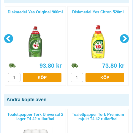
Diskmedel Yes Original 900ml
Diskmedel Yes Citron 520ml
93.80
kr
73.80
kr
KÖP
KÖP
Andra köpte även
Toalettpapper Tork Universal 2
Toalettpapper Tork Premium
lager T4 42 rullar/bal
mjukt T4 42 rullar/bal