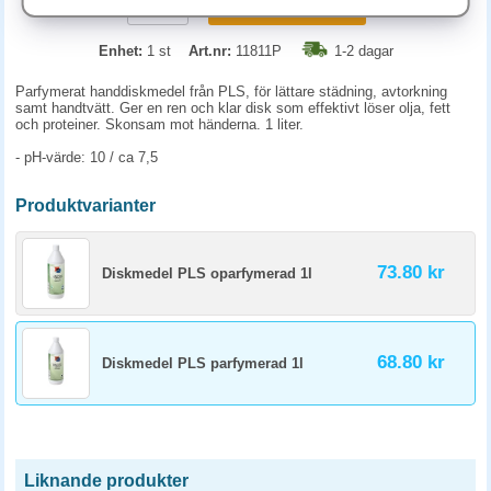
KÖP
Enhet:
1 st
Art.nr:
11811P
1-2 dagar
Parfymerat handdiskmedel från PLS, för lättare städning, avtorkning
samt handtvätt. Ger en ren och klar disk som effektivt löser olja, fett
och proteiner. Skonsam mot händerna. 1 liter.
- pH-värde: 10 / ca 7,5
Produktvarianter
73.80 kr
Diskmedel PLS oparfymerad 1l
68.80 kr
Diskmedel PLS parfymerad 1l
Liknande produkter