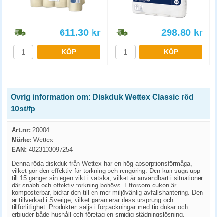
611.30
kr
298.80
kr
KÖP
KÖP
Övrig information om: Diskduk Wettex Classic röd
10st/fp
Art.nr:
20004
Märke:
Wettex
EAN:
4023103097254
Denna röda diskduk från Wettex har en hög absorptionsförmåga,
vilket gör den effektiv för torkning och rengöring. Den kan suga upp
till 15 gånger sin egen vikt i vätska, vilket är användbart i situationer
där snabb och effektiv torkning behövs. Eftersom duken är
komposterbar, bidrar den till en mer miljövänlig avfallshantering. Den
är tillverkad i Sverige, vilket garanterar dess ursprung och
tillförlitlighet. Produkten säljs i förpackningar med tio dukar och
erbjuder både hushåll och företag en smidig städningslösning.