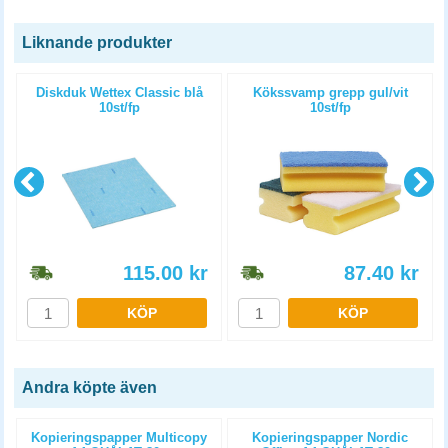
Liknande produkter
Diskduk Wettex Classic blå
Kökssvamp grepp gul/vit
10st/fp
10st/fp
115.00
kr
87.40
kr
KÖP
KÖP
Andra köpte även
Kopieringspapper Multicopy
Kopieringspapper Nordic