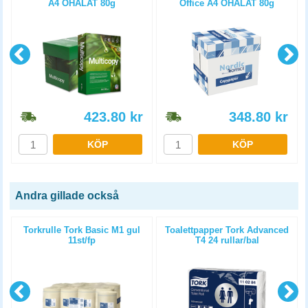
A4 OHÅLAT 80g
Office A4 OHÅLAT 80g
5x500st/kartong
5x500st/kartong
423.80
kr
348.80
kr
KÖP
KÖP
Andra gillade också
2
Torkrulle Tork Basic M1 gul
Toalettpapper Tork Advanced
11st/fp
T4 24 rullar/bal