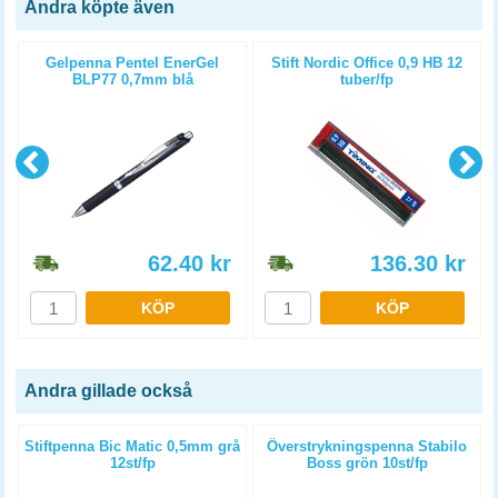
Andra köpte även
Gelpenna Pentel EnerGel
Stift Nordic Office 0,9 HB 12
BLP77 0,7mm blå
tuber/fp
62.40
kr
136.30
kr
KÖP
KÖP
Andra gillade också
Stiftpenna Bic Matic 0,5mm grå
Överstrykningspenna Stabilo
12st/fp
Boss grön 10st/fp