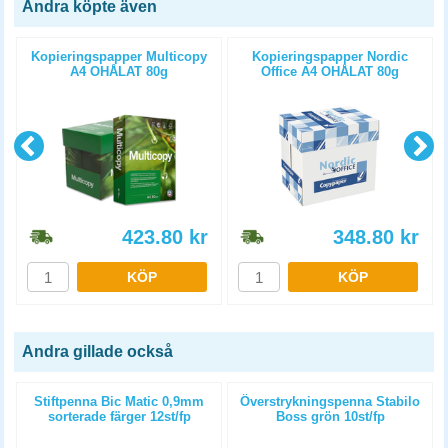
Andra köpte även
Kopieringspapper Multicopy
Kopieringspapper Nordic
A4 OHÅLAT 80g
Office A4 OHÅLAT 80g
5x500st/kartong
5x500st/kartong
423.80
kr
348.80
kr
KÖP
KÖP
Andra gillade också
Stiftpenna Bic Matic 0,9mm
Överstrykningspenna Stabilo
sorterade färger 12st/fp
Boss grön 10st/fp