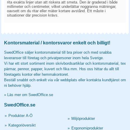
rita exakta linjer utan att riskera att smeta. Den är graderad i både
millimeter och centimeter, vilket underlättar noggranna mätningar,
oavsett om du ritar eller mäter kortare avstånd. Ett måste i
situationer där precision krävs.
Kontorsmaterial / kontorsvaror enkelt och billigt!
SwedOffice säljer kontorsmaterial till bra priser och med snabba
leveranser till företag och privatpersoner inom hela Sverige.
Vi har ett stort sortiment inom skrivbordsartiklar och kontorsmaterial, tex
pärmar, pennor, papper, kuvert och fika mm. Hos oss hittar du allt till
företagets kontor eller hemmakontoret.
Beställ snabbt och enkelt via vår webbplats eller kontakta kundtjänst om
ni behöver hjälp.
»
Läs mer om SwedOffice.se
SwedOffice.se
»
Produkter A-Ö
»
Miljöprodukter
»
Kategoriöversikt
»
Ergonomiprodukter