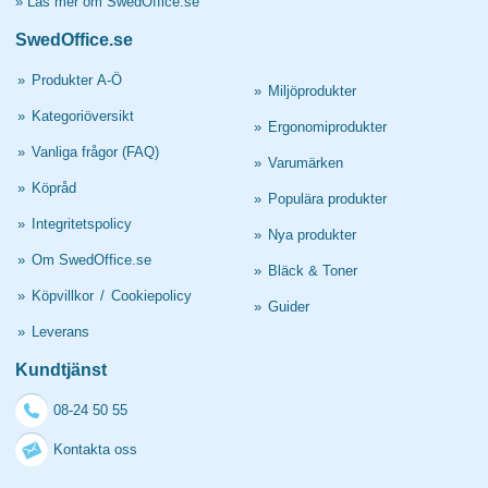
»
Läs mer om SwedOffice.se
SwedOffice.se
»
Produkter A-Ö
»
Miljöprodukter
»
Kategoriöversikt
»
Ergonomiprodukter
»
Vanliga frågor (FAQ)
»
Varumärken
»
Köpråd
»
Populära produkter
»
Integritetspolicy
»
Nya produkter
»
Om SwedOffice.se
»
Bläck & Toner
»
Köpvillkor
/
Cookiepolicy
»
Guider
»
Leverans
Kundtjänst
08-24 50 55
Kontakta oss