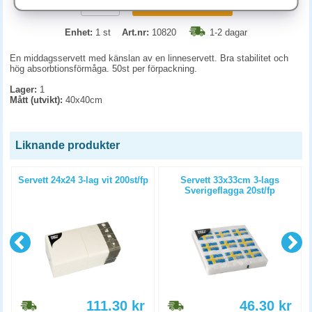
KÖP
Enhet:
1 st
Art.nr:
10820
1-2 dagar
En middagsservett med känslan av en linneservett. Bra stabilitet och
hög absorbtionsförmåga. 50st per förpackning.
Lager:
1
Mått (utvikt):
40x40cm
Liknande produkter
Servett 24x24 3-lag vit 200st/fp
Servett 33x33cm 3-lags
Sverigeflagga 20st/fp
111.30
kr
46.30
kr