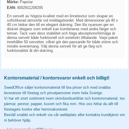
Märke:
Papstar
EAN:
4002911208205
En servett av högsta kvalitet med en linnetextur som skapar en
sofistikerad atmosfär vid middagsbordet. Med dimensioner på 40 x
40 cm bidrar den till en elegant dukning. Den lila nyansen ger en
diskret elegans som enkelt kan kombineras med andra färger och
teman. Tack vare dess stabilitet och höga absorptionsförmåga är
denna servett både funktionell och estetiskt tilltalande. Varje paket
innehåller 50 servetter, vilket gör den passande för både större och
mindre evenemang. Välj denna servett för att ge färg och
funktionalitet åt din dukning.
Kontorsmaterial / kontorsvaror enkelt och billigt!
SwedOffice säljer kontorsmaterial till bra priser och med snabba
leveranser till företag och privatpersoner inom hela Sverige.
Vi har ett stort sortiment inom skrivbordsartiklar och kontorsmaterial, tex
pärmar, pennor, papper, kuvert och fika mm. Hos oss hittar du allt till
företagets kontor eller hemmakontoret.
Beställ snabbt och enkelt via vår webbplats eller kontakta kundtjänst om
ni behöver hjälp.