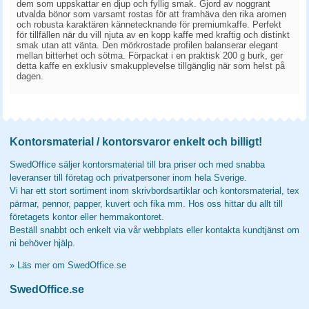
dem som uppskattar en djup och fyllig smak. Gjord av noggrant
utvalda bönor som varsamt rostas för att framhäva den rika aromen
och robusta karaktären kännetecknande för premiumkaffe. Perfekt
för tillfällen när du vill njuta av en kopp kaffe med kraftig och distinkt
smak utan att vänta. Den mörkrostade profilen balanserar elegant
mellan bitterhet och sötma. Förpackat i en praktisk 200 g burk, ger
detta kaffe en exklusiv smakupplevelse tillgänglig när som helst på
dagen.
Kontorsmaterial / kontorsvaror enkelt och billigt!
SwedOffice säljer kontorsmaterial till bra priser och med snabba
leveranser till företag och privatpersoner inom hela Sverige.
Vi har ett stort sortiment inom skrivbordsartiklar och kontorsmaterial, tex
pärmar, pennor, papper, kuvert och fika mm. Hos oss hittar du allt till
företagets kontor eller hemmakontoret.
Beställ snabbt och enkelt via vår webbplats eller kontakta kundtjänst om
ni behöver hjälp.
»
Läs mer om SwedOffice.se
SwedOffice.se