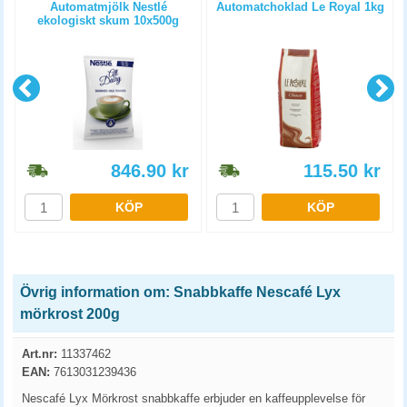
g
Automatmjölk Nestlé
Automatchoklad Le Royal 1kg
ekologiskt skum 10x500g
846.90
kr
115.50
kr
KÖP
KÖP
Övrig information om: Snabbkaffe Nescafé Lyx
mörkrost 200g
Art.nr:
11337462
EAN:
7613031239436
Nescafé Lyx Mörkrost snabbkaffe erbjuder en kaffeupplevelse för