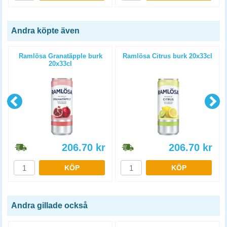
Andra köpte även
m
Ramlösa Granatäpple burk
Ramlösa Citrus burk 20x33cl
20x33cl
206.70
kr
206.70
kr
KÖP
KÖP
Andra gillade också