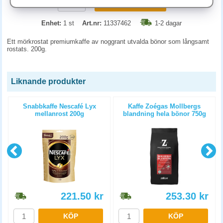
KÖP
Enhet:
1 st
Art.nr:
11337462
1-2 dagar
Ett mörkrostat premiumkaffe av noggrant utvalda bönor som långsamt
rostats. 200g.
Liknande produkter
Snabbkaffe Nescafé Lyx
Kaffe Zoégas Mollbergs
mellanrost 200g
blandning hela bönor 750g
221.50
kr
253.30
kr
KÖP
KÖP