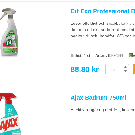
Cif Eco Professional
Löser effektivt och snabbt kalk-, 
doft och ett skinande rent resulta
badkar, dusch, handfat, WC och b
Enhet:
1 st
Art.nr:
9302344
88.80 kr
Ajax Badrum 750ml
Effektiv rengöring mot fett, kalk o