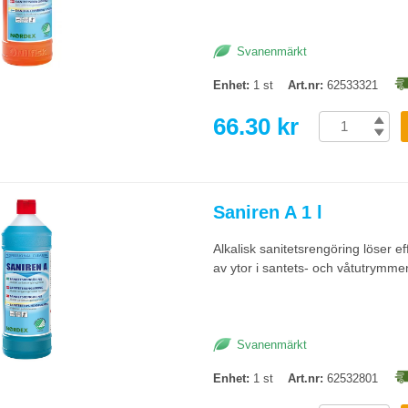
Svanenmärkt
Enhet:
1 st
Art.nr:
62533321
66.30 kr
Saniren A 1 l
Alkalisk sanitetsrengöring löser e
av ytor i santets- och våtutrymme
Svanenmärkt
Enhet:
1 st
Art.nr:
62532801