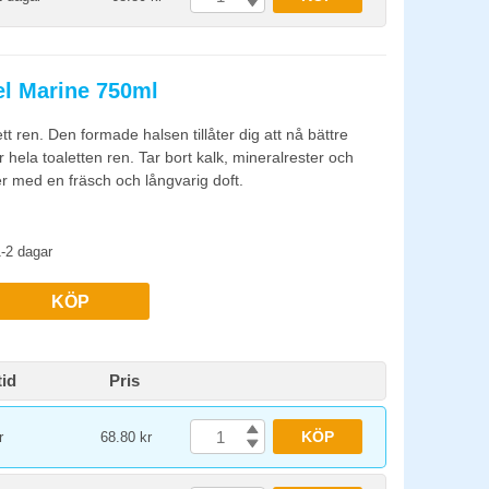
el Marine 750ml
tt ren. Den formade halsen tillåter dig att nå bättre
 hela toaletten ren. Tar bort kalk, mineralrester och
er med en fräsch och långvarig doft.
-2 dagar
KÖP
id
Pris
KÖP
r
68.80 kr