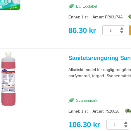
EU Ecolabel
Enhet:
1 st
Art.nr:
FR03174A
86.30 kr
Sanitetsrengöring San
Alkaliskt medel för daglig rengör
parfymerad, färgad. Svanenmärkt
Svanenmärkt
Enhet:
1 st
Art.nr:
7520028
106.30 kr