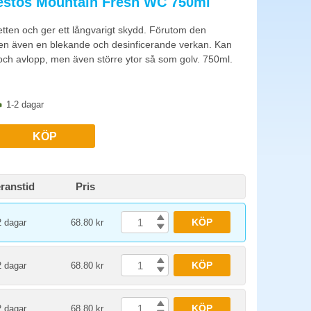
estos Mountain Fresh WC 750ml
 underhåll i hårt vatten. Allrengöring för handfat och kakel.
aletten och ger ett långvarigt skydd. Förutom den
ten även en blekande och desinficerande verkan. Kan
t och avlopp, men även större ytor så som golv. 750ml.
ten. Synlig städlogg i toaletten ökar trivsel och visar att
1-2 dagar
KÖP
ranstid
Pris
KÖP
2 dagar
68.80 kr
KÖP
2 dagar
68.80 kr
KÖP
2 dagar
68.80 kr