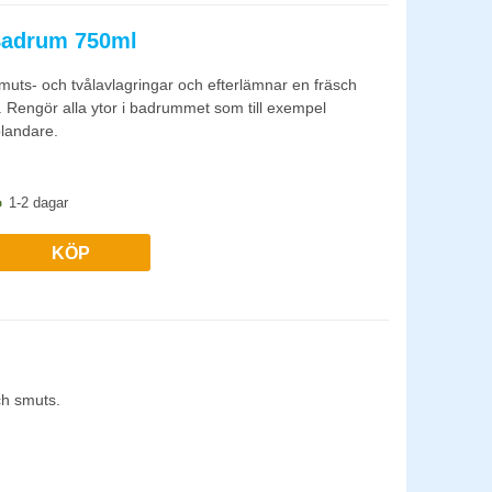
 Badrum 750ml
smuts- och tvålavlagringar och efterlämnar en fräsch
t. Rengör alla ytor i badrummet som till exempel
landare.
1-2 dagar
KÖP
ch smuts.