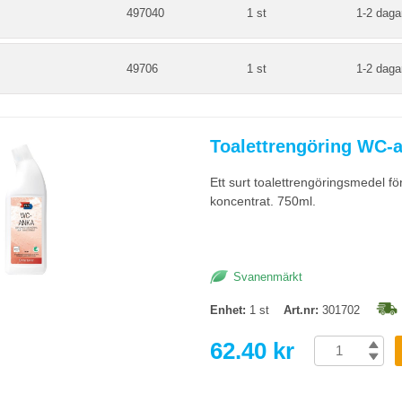
497040
1 st
1-2 daga
49706
1 st
1-2 daga
Toalettrengöring WC-
Ett surt toalettrengöringsmedel för
koncentrat. 750ml.
Svanenmärkt
Enhet:
1 st
Art.nr:
301702
62.40 kr