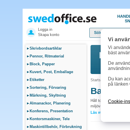
HAND
SN
Logga in
Skapa konto
Vi anvä
Vi använde
▸
Skrivbordsartiklar
bäst anvä
▸
Pennor, Ritmaterial
De används
▸
Block, Papper
användnin
▸
Kuvert, Post, Emballage
Du kan acc
▸
Etiketter
Startsida
»
Städ, Hygie
på länken 
▸
Sortering, Förvaring
Badrum 
▸
Märkning, Skyltning
Håll toaletter och badr
Cookie-ins
▸
Almanackor, Planering
miljövänliga alternativ.
▸
Konferens, Presentation
Läs mer »
Vanliga frågor 
▸
Kontorsmaskiner, Tele
Vilka WC-rengörin
▸
Maskintillbehör, Förbrukning