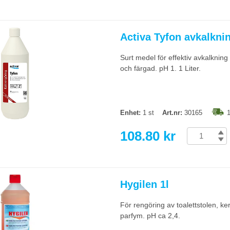
Activa Tyfon avkalknin
Surt medel för effektiv avkalkni
och färgad. pH 1. 1 Liter.
Enhet:
1 st
Art.nr:
30165
1
108.80 kr
Hygilen 1l
För rengöring av toalettstolen, ke
parfym. pH ca 2,4.