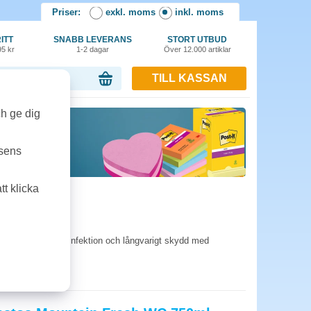
Priser:
exkl. moms
inkl. moms
ITT
SNABB LEVERANS
STORT UTBUD
95 kr
1-2 dagar
Över 12.000 artiklar
TILL KASSAN
or, 0.00 kr
ch ge dig
tsens
t klicka
del. Kraftfull desinfektion och långvarigt skydd med