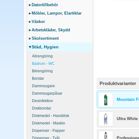
Toalettrengöring (t.ex. 
▸
Datortillbehör
Roterande städ minskar
▸
Möbler, Lampor, Elartiklar
▸
Väskor
Hur ofta ska kontor
▸
Arbetskläder, Skydd
Daglig städning i högfre
städning sker regelbund
▸
Skolsortiment
▾
Städ, Hygien
Allrengöring
Badrum - WC
Bilrengöring
Borstar
Produktvarianter
Dammsugare
Dammsugarpåsar
Mountain F
Desinfektion
Diskborstar
Diskmedel - Handdisk
Ultra White
Diskmedel - Maskin
Dispenser - Papper
Profession
Dispenser - Tvål