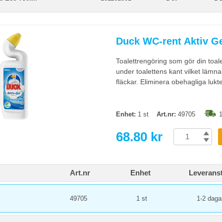
Duck WC-rent Aktiv G
Toalettrengöring som gör din toale
under toalettens kant vilket lämnar
fläckar. Eliminera obehagliga lukt
Enhet:
1 st
Art.nr:
49705
1
68.80 kr
Art.nr
Enhet
Leveranst
49705
1 st
1-2 daga