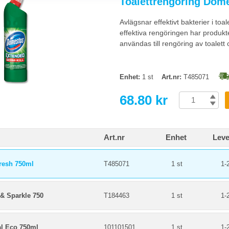
Toalettrengöring Dom
Domestos) för dagligt rent och dräpning av bakterier. Avkalkning för regelbundet
 tidsåtgången jämfört med engångsskurning.
Avlägsnar effektivt bakterier i to
effektiva rengöringen har produk
ets toaletter städas?
användas till rengöring av toalet
kventa toaletter, varannan dag i mindre använda. Avkalkning veckovis i hårt vat
et.
Enhet:
1 st
Art.nr:
T485071
68.80 kr
Art.nr
Enhet
Leve
resh 750ml
T485071
1 st
1-
 & Sparkle 750
T184463
1 st
1-
al Eco 750ml
101101501
1 st
1-