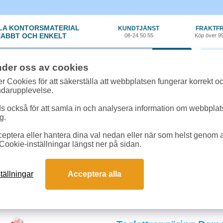
LA KONTORSMATERIAL
KUNDTJÄNST
FRAKTFR
ABBT OCH ENKELT
08-24 50 55
Köp över 9
0 var
nder oss av cookies
r Cookies för att säkerställa att webbplatsen fungerar korrekt o
ndarupplevelse.
 också för att samla in och analysera information om webbpla
g.
eptera eller hantera dina val nedan eller när som helst genom at
n
»
Badrum/WC
Cookie-inställningar längst ner på sidan.
& WC
um skinande rena och hygieniska med vårt effektiva sortiment av rengöringsme
tällningar
Acceptera alla
 Perfekt för hem och kontor som vill ha snabb, pålitlig och hållbar rengöring.
och svar om rengöringsprodukter till badrum & wc
gsmedel behövs?