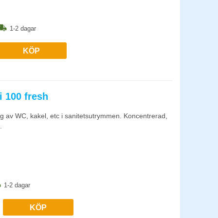
1-2 dagar
KÖP
i 100 fresh
ing av WC, kakel, etc i sanitetsutrymmen. Koncentrerad,
.
1-2 dagar
KÖP