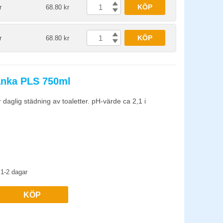
KÖP
r
68.80 kr
KÖP
r
68.80 kr
anka PLS 750ml
 daglig städning av toaletter. pH-värde ca 2,1 i
1-2 dagar
KÖP