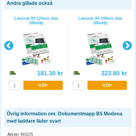
Andra gillade också
Laminat A5 125mic klar
Laminat A4 100mic klar
100st/fp
100st/fp
181.30
kr
323.80
kr
KÖP
KÖP
Övrig information om: Dokumentmapp B5 Modena
med laddare läder svart
Art.nr:
993225