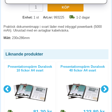
KÖP
Enhet:
1 st
Art.nr:
993225
1-2 dagar
Praktisk dokumentmapp i svart läder med inbyggd powerbank (5000
mAh). Utrustad med en avtagbar kabelväska.
Mått:
230x286mm
Liknande produkter
Presentationspärm Duralook
Presentationspärm Duralook
10 fickor A4 svart
40 fickor A4 svart
81.30
kr
123.80
kr