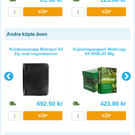
KÖP
KÖP
Andra köpte även
Konferensmapp Metropol A4
Kopieringspapper Multicopy
Zip med ringmekanism
A4 OHÅLAT 80g
5x500st/kartong
692.50
kr
423.80
kr
KÖP
KÖP