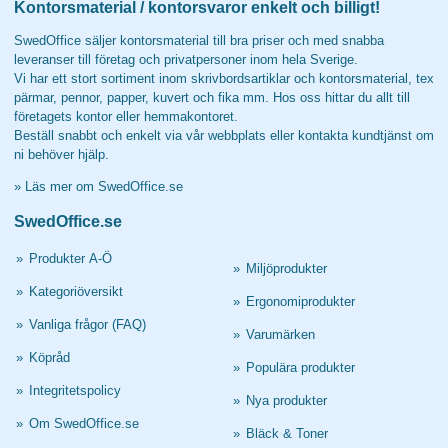
Kontorsmaterial / kontorsvaror enkelt och billigt!
SwedOffice säljer kontorsmaterial till bra priser och med snabba
leveranser till företag och privatpersoner inom hela Sverige.
Vi har ett stort sortiment inom skrivbordsartiklar och kontorsmaterial, tex
pärmar, pennor, papper, kuvert och fika mm. Hos oss hittar du allt till
företagets kontor eller hemmakontoret.
Beställ snabbt och enkelt via vår webbplats eller kontakta kundtjänst om
ni behöver hjälp.
»
Läs mer om SwedOffice.se
SwedOffice.se
»
Produkter A-Ö
»
Miljöprodukter
»
Kategoriöversikt
»
Ergonomiprodukter
»
Vanliga frågor (FAQ)
»
Varumärken
»
Köpråd
»
Populära produkter
»
Integritetspolicy
»
Nya produkter
»
Om SwedOffice.se
»
Bläck & Toner