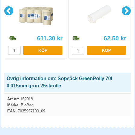
611.30
kr
62.50
kr
KÖP
KÖP
Övrig information om: Sopsäck GreenPolly 70l
0,015mm grön 25st/rulle
Art.nr:
162018
Märke:
BioBag
EAN:
7035967100169