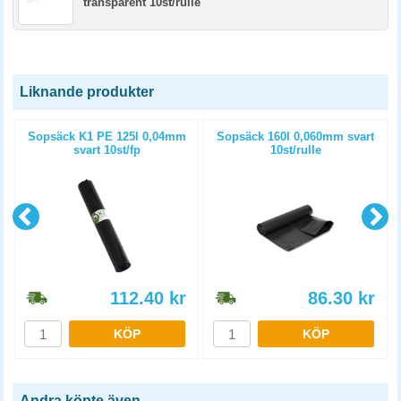
transparent 10st/rulle
Liknande produkter
Sopsäck K1 PE 125l 0,04mm
Sopsäck 160l 0,060mm svart
svart 10st/fp
10st/rulle
112.40
kr
86.30
kr
KÖP
KÖP
Andra köpte även