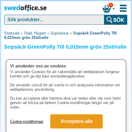
0
▼
Startsida
»
Städ, Hygien
»
Sopsäckar
»
Sopsäck GreenPolly 70l
0,015mm grön 25st/rulle
Sopsäck GreenPolly 70l 0,015mm grön 25st/rulle
Vi använder oss av cookies
Vi använder Cookies för att säkerställa att webbplatsen fungerar
korrekt och ge dig bäst användarupplevelse.
De används också för att samla in och analysera information om
webbplatsens användning.
Du kan acceptera eller hantera dina val nedan eller när som helst
genom att klicka på länken Cookie-inställningar längst ner på
sidan.
148.80 kr
Acceptera alla
Cookie-inställningar
(inkl. moms)