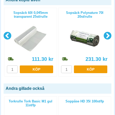
Sopsäck 60l 0,045mm
Sopsäck Polynature 70l
p
transparent 25st/rulle
20st/rulle
111.30
kr
231.30
kr
KÖP
KÖP
Andra gillade också
Torkrulle Tork Basic M1 gul
Soppåse HD 35l 100st/fp
11st/fp