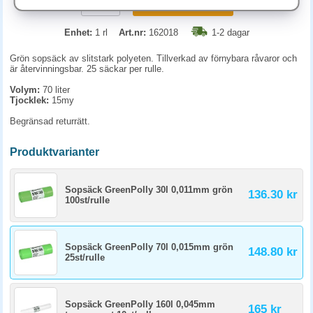
KÖP
Enhet:
1 rl
Art.nr:
162018
1-2 dagar
Grön sopsäck av slitstark polyeten. Tillverkad av förnybara råvaror och
är återvinningsbar. 25 säckar per rulle.
Volym:
70 liter
Tjocklek:
15my
Begränsad returrätt.
Produktvarianter
Sopsäck GreenPolly 30l 0,011mm grön
136.30 kr
100st/rulle
Sopsäck GreenPolly 70l 0,015mm grön
148.80 kr
25st/rulle
Sopsäck GreenPolly 160l 0,045mm
165 kr