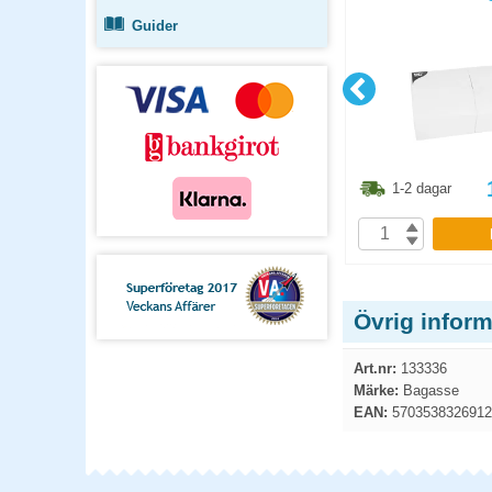
Guider
3.80
kr
348.80
kr
1-2 dagar
1-2 dagar
P
KÖP
Övrig infor
Art.nr:
133336
Märke:
Bagasse
EAN:
5703538326912