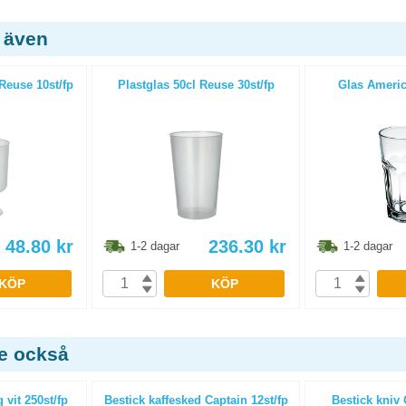
 även
Reuse 10st/fp
Plastglas 50cl Reuse 30st/fp
Glas America
48.80
kr
236.30
kr
1-2 dagar
1-2 dagar
KÖP
KÖP
de också
 vit 250st/fp
Bestick kaffesked Captain 12st/fp
Bestick kniv 