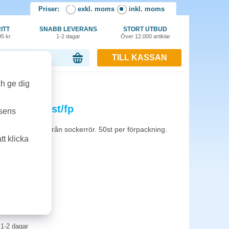
Priser:
exkl. moms
inkl. moms
ITT
SNABB LEVERANS
STORT UTBUD
95 kr
1-2 dagar
Över 12.000 artiklar
TILL KASSAN
or, 0.00 kr
ch ge dig
,5x8cm 50st/fp
tsens
en biprodukt från sockerrör. 50st per förpackning.
t klicka
1-2 dagar