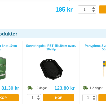
185 kr
odukter
at knot 10cm
Serveringsfat, PET 45x30cm svart,
Partypinne Sv
p
10st/fp
50
81.30
kr
123.80
kr
1-2 dagar
1-2 dagar
KÖP
KÖP