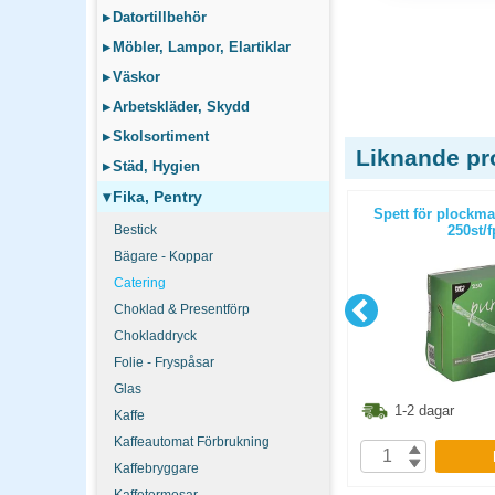
▸
Datortillbehör
▸
Möbler, Lampor, Elartiklar
▸
Väskor
▸
Arbetskläder, Skydd
▸
Skolsortiment
Liknande pr
▸
Städ, Hygien
▾
Fika, Pentry
silver
Skål för plockmat trä Pure
Spett för plockm
/fp
Bestick
14x8,2cm 50st/fp
250st/f
Bägare - Koppar
Catering
Choklad & Presentförp
Chokladdryck
Folie - Fryspåsar
Glas
1.30
kr
82.50
kr
1-2 dagar
1-2 dagar
Kaffe
Kaffeautomat Förbrukning
P
KÖP
Kaffebryggare