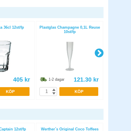
 36cl 12st/fp
Plastglas Champagne 0,1L Reuse
Plastglas Sn
10st/fp
405
kr
121.30
kr
1-2 dagar
1-2 dag
KÖP
KÖP
Captain 12st/fp
Werther´s Original Coco Toffees
Glas Con