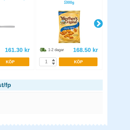
1000g
161.30
kr
168.50
kr
1-2 dagar
1-2 dag
KÖP
KÖP
t/fp