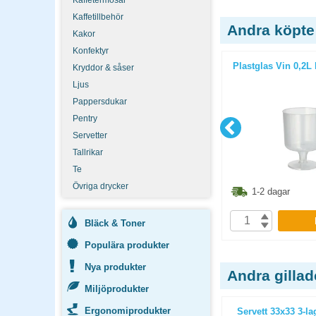
Kaffetermosar
Kaffetillbehör
Andra köpte
Kakor
Konfektyr
l 6st/fp
Glas Norvege 27cl 6st/fp
Plastglas Vin 0,2L 
Kryddor & såser
Ljus
Pappersdukar
Pentry
Servetter
Tallrikar
Te
Övriga drycker
8.80
kr
211.30
kr
1-2 dagar
1-2 dagar
P
KÖP
Bläck & Toner
Populära produkter
Nya produkter
Andra gilla
Miljöprodukter
Ergonomiprodukter
100-pack
Antikljus 250mm vit 50st/fp
Servett 33x33 3-lag