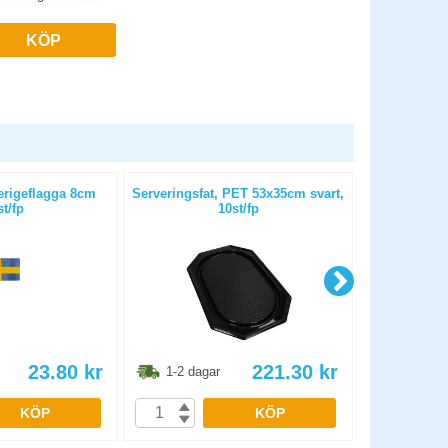
KÖP
erigeflagga 8cm
Serveringsfat, PET 53x35cm svart,
Serverin
st/fp
10st/fp
34x4
23.80
kr
221.30
kr
1-2 dagar
1-2 dag
KÖP
KÖP