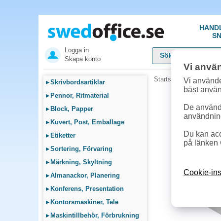
HAND
SN
Logga in
Skapa konto
Vi anvä
Startsida
»
Fika, Pentr
Vi använde
▸
Skrivbordsartiklar
bäst anvä
▸
Pennor, Ritmaterial
De används
▸
Block, Papper
användnin
▸
Kuvert, Post, Emballage
Du kan acc
▸
Etiketter
på länken 
▸
Sortering, Förvaring
▸
Märkning, Skyltning
Cookie-ins
▸
Almanackor, Planering
▸
Konferens, Presentation
▸
Kontorsmaskiner, Tele
▸
Maskintillbehör, Förbrukning