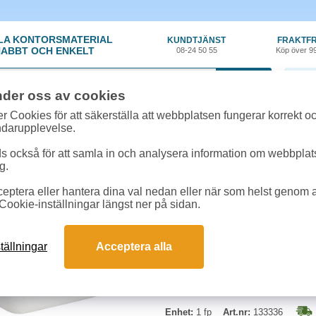
LA KONTORSMATERIAL
KUNDTJÄNST
FRAKTFR
ABBT OCH ENKELT
08-24 50 55
Köp över 9
0 var
nder oss av cookies
y
»
Catering
»
Hamburgerbox 15,5x15,5x8cm 50st/fp
r Cookies för att säkerställa att webbplatsen fungerar korrekt o
ndarupplevelse.
Hamburgerbox 15,5x15
 också för att samla in och analysera information om webbpla
g.
Hamburgerlåda av bagasse som är 
eptera eller hantera dina val nedan eller när som helst genom at
Cookie-inställningar längst ner på sidan.
Mått:
15,5x15,5x8cm
tällningar
Acceptera alla
Enhet:
1 fp
Art.nr:
133336