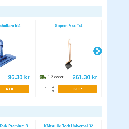
hållare blå
Sopset Max Trä
Sopbors
96.30
kr
261.30
kr
1-2 dagar
1-2 dag
KÖP
KÖP
 Tork Premium 3
Köksrulle Tork Universal 32
Disktablette