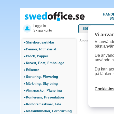
HAND
SN
Logga in
Skapa konto
Vi anvä
Startsida
»
Städ, Hygie
Vi använde
▸
Skrivbordsartiklar
bäst anvä
▸
Pennor, Ritmaterial
De används
▸
Block, Papper
användnin
▸
Kuvert, Post, Emballage
Du kan acc
▸
Etiketter
på länken 
▸
Sortering, Förvaring
▸
Märkning, Skyltning
Cookie-ins
▸
Almanackor, Planering
▸
Konferens, Presentation
▸
Kontorsmaskiner, Tele
▸
Maskintillbehör, Förbrukning