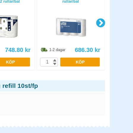
2 rullar/bal
rullar/bal
O
748.80
kr
686.30
kr
1-2 dagar
1-2 dag
KÖP
KÖP
efill 10st/fp