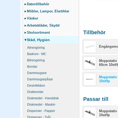
▸
Datortillbehör
▸
Möbler, Lampor, Elartiklar
▸
Väskor
▸
Arbetskläder, Skydd
Tillbehör
▸
Skolsortiment
▾
Städ, Hygien
Engångsmop
Allrengöring
Badrum - WC
Bilrengöring
Moppstativ
60cm 10st/f
Borstar
Dammsugare
Moppstativ
Dammsugarpåsar
10st/fp
Desinfektion
Diskborstar
Passar till
Diskmedel - Handdisk
Diskmedel - Maskin
Dispenser - Papper
Moppstativ
10st/fp
Dispenser - Tvål