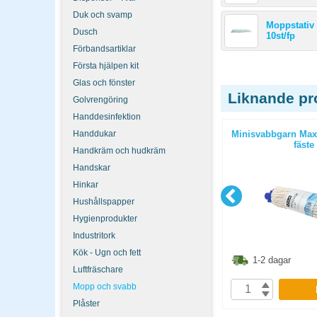
Duk och svamp
Moppstativ
Dusch
10st/fp
Förbandsartiklar
Första hjälpen kit
Glas och fönster
Liknande pr
Golvrengöring
Handdesinfektion
cm gängat
Moppstativ Lifetime Quick Snap
Handdukar
Minisvabbgarn Max
40cm
fäste
Handkräm och hudkräm
Handskar
Hinkar
Hushållspapper
Hygienprodukter
Industritork
Kök - Ugn och fett
6.10
kr
186.30
kr
1-2 dagar
1-2 dagar
Luftfräschare
Mopp och svabb
P
KÖP
Plåster