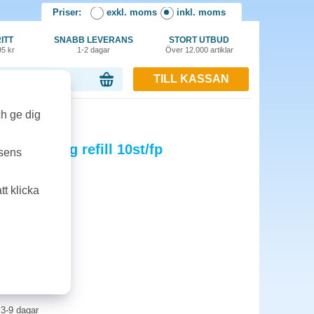
Priser:
exkl. moms
inkl. moms
ITT
SNABB LEVERANS
STORT UTBUD
95 kr
1-2 dagar
Över 12.000 artiklar
TILL KASSAN
or, 0.00 kr
ch ge dig
underlägg refill 10st/fp
tsens
. 10 st/förp.
t klicka
3-9 dagar