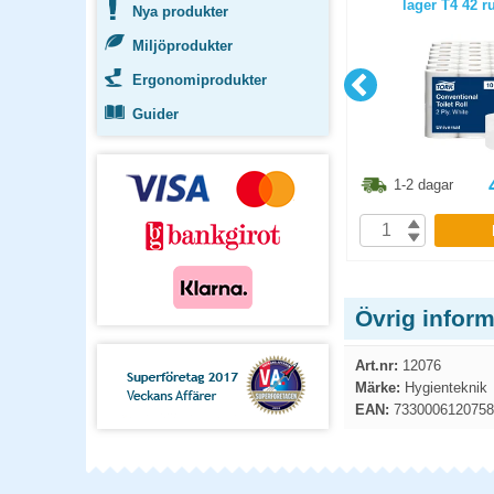
 750ml
vikt H3 2400st/fp
lager T4 42 ru
Nya produkter
Miljöprodukter
Ergonomiprodukter
Guider
8.80
kr
873.80
kr
1-2 dagar
1-2 dagar
P
KÖP
Övrig inform
Art.nr:
12076
Märke:
Hygienteknik
EAN:
7330006120758