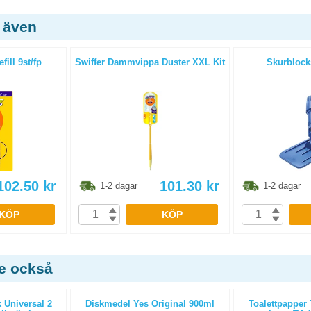
 även
fill 9st/fp
Swiffer Dammvippa Duster XXL Kit
Skurblocks
102.50
kr
101.30
kr
1-2 dagar
1-2 dagar
KÖP
KÖP
de också
 Universal 2
Diskmedel Yes Original 900ml
Toalettpapper