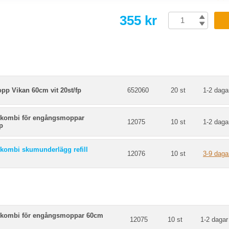
355 kr
p Vikan 60cm vit 20st/fp
652060
20 st
1-2 daga
 kombi för engångsmoppar
12075
10 st
1-2 daga
p
 kombi skumunderlägg refill
12076
10 st
3-9 daga
 kombi för engångsmoppar 60cm
12075
10 st
1-2 dagar