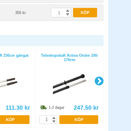
KÖP
355 kr
t 150cm gängat
Teleskopskaft Activa Globe 100-
Spraymopp 
170cm
111.30
kr
247.50
kr
1-2 dagar
1-2 dag
KÖP
KÖP