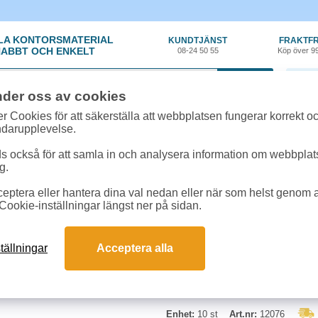
LA KONTORSMATERIAL
KUNDTJÄNST
FRAKTFR
ABBT OCH ENKELT
08-24 50 55
Köp över 9
0 var
nder oss av cookies
n
»
Mopp och svabb
»
Moppstativ kombi skumunderlägg refill 10st/fp
r Cookies för att säkerställa att webbplatsen fungerar korrekt o
ndarupplevelse.
Moppstativ kombi skum
 också för att samla in och analysera information om webbpla
g.
Refill skumgummiunderlägg. 60 cm
eptera eller hantera dina val nedan eller när som helst genom at
Cookie-inställningar längst ner på sidan.
tällningar
Acceptera alla
Enhet:
10 st
Art.nr:
12076