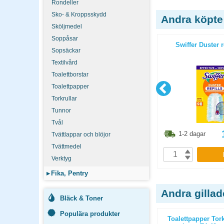
Rondeller
Sko- & Kroppsskydd
Andra köpte
Sköljmedel
Soppåsar
ster Kit
Borste Sanifix Detaljo röd
Swiffer Duster re
Sopsäckar
Textilvård
Toalettborstar
Toalettpapper
Torkrullar
Tunnor
Tvål
3.80
kr
57.50
kr
1-2 dagar
1-2 dagar
Tvättlappar och blöjor
Tvättmedel
P
KÖP
Verktyg
▸
Fika, Pentry
Andra gilla
Bläck & Toner
Populära produkter
omestos
Pappershandduk Tork Advanced C-
Toalettpapper Tork