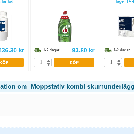
llar/bal
lager T4 4
436.30
kr
93.80
kr
1-2 dagar
1-2 dagar
KÖP
KÖP
ation om: Moppstativ kombi skumunderlägg r