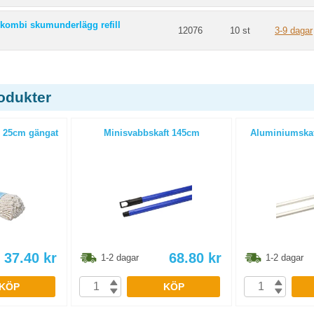
 kombi skumunderlägg refill
12076
10 st
3-9 dagar
odukter
 25cm gängat
Minisvabbskaft 145cm
Aluminiumskaf
37.40
kr
68.80
kr
1-2 dagar
1-2 dagar
KÖP
KÖP