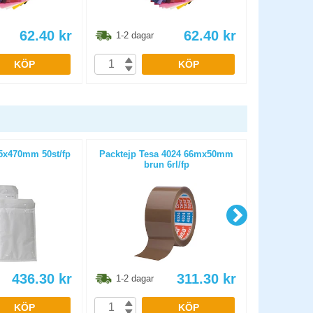
62.40
kr
62.40
kr
1-2 dagar
1-2 dag
KÖP
KÖP
5x470mm 50st/fp
Packtejp Tesa 4024 66mx50mm
Bubbelpåse
brun 6rl/fp
436.30
kr
311.30
kr
1-2 dagar
1-2 dag
KÖP
KÖP