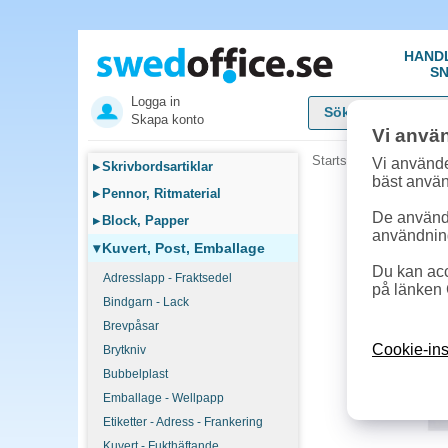
HAND
SN
Logga in
Skapa konto
Vi anvä
Startsida
»
Kuvert, Pos
Vi använde
▸
Skrivbordsartiklar
bäst anvä
▸
Pennor, Ritmaterial
De används
▸
Block, Papper
användnin
▾
Kuvert, Post, Emballage
Du kan acc
Adresslapp - Fraktsedel
på länken 
Bindgarn - Lack
Brevpåsar
Cookie-ins
Brytkniv
Bubbelplast
Emballage - Wellpapp
Etiketter - Adress - Frankering
Kuvert - Fukthäftande