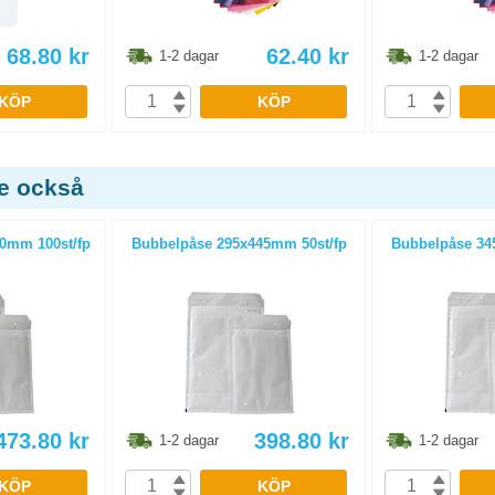
68.80
kr
62.40
kr
1-2 dagar
1-2 dagar
KÖP
KÖP
de också
0mm 100st/fp
Bubbelpåse 295x445mm 50st/fp
Bubbelpåse 34
473.80
kr
398.80
kr
1-2 dagar
1-2 dagar
KÖP
KÖP