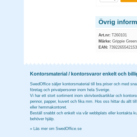
Övrig infor
Art.nr:
T260101
Märke:
Grippie Green
EAN:
7392265542153
Kontorsmaterial / kontorsvaror enkelt och billi
SwedOffice säljer kontorsmaterial till bra priser och med snab
företag och privatpersoner inom hela Sverige.
Vi har ett stort sortiment inom skrivbordsartiklar och kontors
pennor, papper, kuvert och fika mm. Hos oss hittar du allt til
eller hemmakontoret.
Beställ snabbt och enkelt via vår webbplats eller kontakta k
behöver hjälp.
»
Läs mer om SwedOffice.se