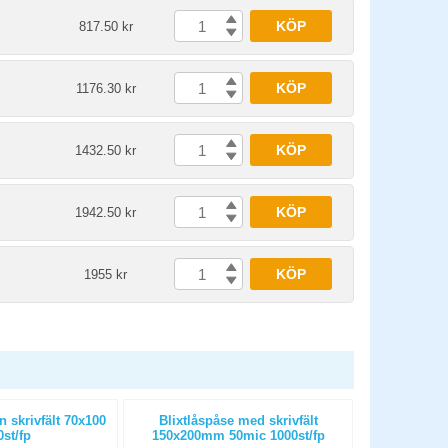
KÖP
817.50 kr
KÖP
1176.30 kr
KÖP
1432.50 kr
KÖP
1942.50 kr
KÖP
1955 kr
n skrivfält 70x100
Blixtlåspåse med skrivfält
Blixtlåspå
st/fp
150x200mm 50mic 1000st/fp
230x320m