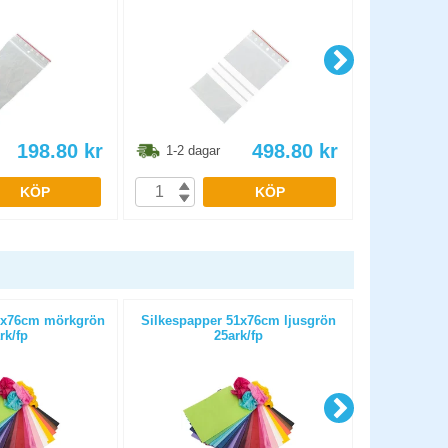
198.80
kr
498.80
kr
1-2 dagar
1-2 dag
KÖP
KÖP
1x76cm mörkgrön
Silkespapper 51x76cm ljusgrön
Papper Playb
rk/fp
25ark/fp