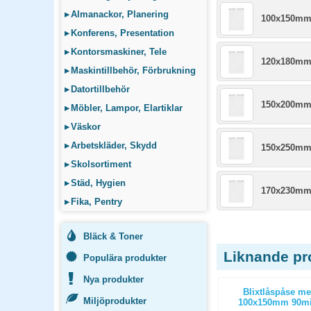
▸
Almanackor, Planering
100x150m
▸
Konferens, Presentation
▸
Kontorsmaskiner, Tele
120x180m
▸
Maskintillbehör, Förbrukning
▸
Datortillbehör
150x200m
▸
Möbler, Lampor, Elartiklar
▸
Väskor
▸
Arbetskläder, Skydd
150x250m
▸
Skolsortiment
▸
Städ, Hygien
170x230m
▸
Fika, Pentry
Bläck & Toner
Liknande pr
Populära produkter
Nya produkter
ält 150x250
Potatispåse 215x125x430mm 5kg
Blixtlåspåse med
Miljöprodukter
200st/fp
100x150mm 90mic