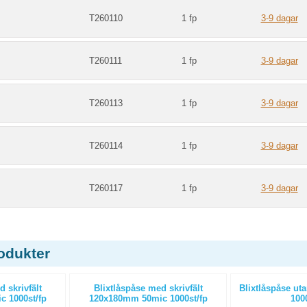
m
T260110
1 fp
3-9 dagar
m
T260111
1 fp
3-9 dagar
m
T260113
1 fp
3-9 dagar
m
T260114
1 fp
3-9 dagar
m
T260117
1 fp
3-9 dagar
odukter
 skrivfält
Blixtlåspåse med skrivfält
Blixtlåspåse uta
 1000st/fp
120x180mm 50mic 1000st/fp
1000