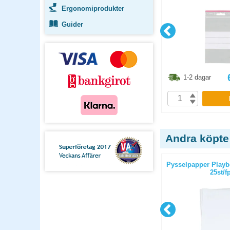
Ergonomiprodukter
Guider
6.30
kr
942.50
kr
1-2 dagar
1-2 dagar
P
KÖP
Andra köpte
250/fp
Silkespapper 51x76cm svart
Pysselpapper Playb
25ark/fp
25st/f