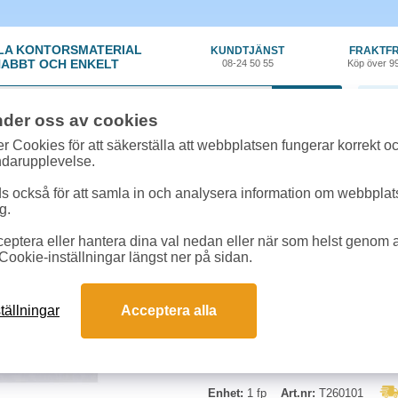
LA KONTORSMATERIAL
KUNDTJÄNST
FRAKTFR
ABBT OCH ENKELT
08-24 50 55
Köp över 9
0 var
nder oss av cookies
t, Emballage
»
Påsar/Bärkassar
»
Blixtlåspåse Green 40x60mm 1000st/fp
r Cookies för att säkerställa att webbplatsen fungerar korrekt o
ndarupplevelse.
Blixtlåspåse Green 4
 också för att samla in och analysera information om webbpla
g.
Blixtlåspåsar UTAN skrivfält och
eptera eller hantera dina val nedan eller när som helst genom at
och minskar växthusutsläppet med
Cookie-inställningar längst ner på sidan.
per förpackning.
Mått:
40x60mm
tällningar
Acceptera alla
Tjocklek:
0,05mm
Begränsad returrätt.
Enhet:
1 fp
Art.nr:
T260101