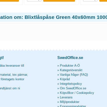
mation om: Blixtlåspåse Green 40x60mm 1000
gt!
SwedOffice.se
ba leveranser till
»
Produkter A-Ö
»
Kategoriöversikt
material, tex pärmar,
»
Vanliga frågor (FAQ)
l företagets kontor
»
Köpråd
»
Integritetspolicy
undtjänst om ni
»
Om SwedOffice.se
»
Köpvillkor
/
Cookiepolicy
»
Leverans
»
Miljöprodukter
»
Ergonomiprodukter