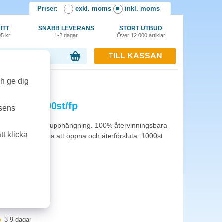
Priser:
exkl. moms
inkl. moms
ITT
SNABB LEVERANS
STORT UTBUD
95 kr
1-2 dagar
Över 12.000 artiklar
TILL KASSAN
or, 0.00 kr
ch ge dig
0x60mm 1000st/fp
tsens
 med euro-hål för upphängning. 100% återvinningsbara
t klicka
 över 85%. Lätta att öppna och återförsluta. 1000st
3-9 dagar