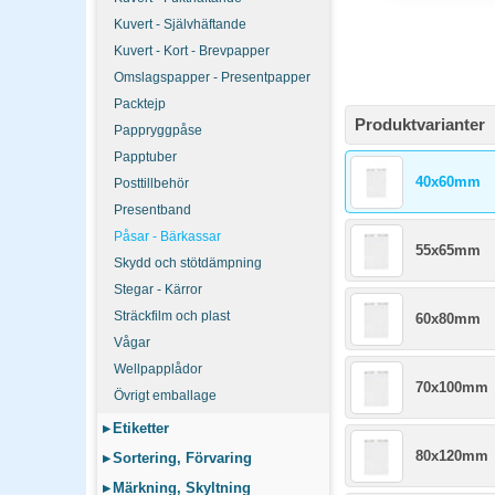
Kuvert - Självhäftande
Kuvert - Kort - Brevpapper
Omslagspapper - Presentpapper
Packtejp
Produktvarianter
Pappryggpåse
Papptuber
40x60mm
Posttillbehör
Presentband
Påsar - Bärkassar
55x65mm
Skydd och stötdämpning
Stegar - Kärror
Sträckfilm och plast
60x80mm
Vågar
Wellpapplådor
70x100mm
Övrigt emballage
▸
Etiketter
80x120mm
▸
Sortering, Förvaring
▸
Märkning, Skyltning