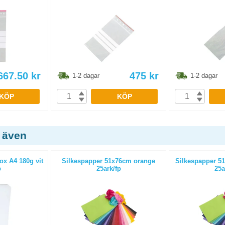
667.50
kr
475
kr
1-2 dagar
1-2 dagar
KÖP
KÖP
 även
ox A4 180g vit
Silkespapper 51x76cm orange
Silkespapper 5
p
25ark/fp
25a