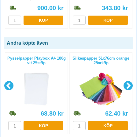
900.00
kr
343.80
kr
KÖP
KÖP
Andra köpte även
Pysselpapper Playbox A4 180g
Silkespapper 51x76cm orange
vit 25st/fp
25ark/fp
68.80
kr
62.40
kr
KÖP
KÖP