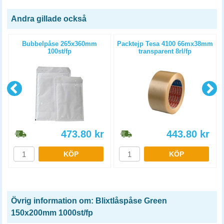
Andra gillade också
Bubbelpåse 265x360mm
Packtejp Tesa 4100 66mx38mm
100st/fp
transparent 8rl/fp
473.80
kr
443.80
kr
KÖP
KÖP
Övrig information om: Blixtlåspåse Green
150x200mm 1000st/fp