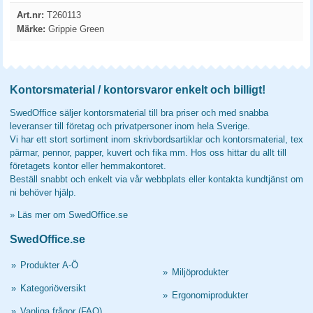
Art.nr:
T260113
Märke:
Grippie Green
Kontorsmaterial / kontorsvaror enkelt och billigt!
SwedOffice säljer kontorsmaterial till bra priser och med snabba
leveranser till företag och privatpersoner inom hela Sverige.
Vi har ett stort sortiment inom skrivbordsartiklar och kontorsmaterial, tex
pärmar, pennor, papper, kuvert och fika mm. Hos oss hittar du allt till
företagets kontor eller hemmakontoret.
Beställ snabbt och enkelt via vår webbplats eller kontakta kundtjänst om
ni behöver hjälp.
»
Läs mer om SwedOffice.se
SwedOffice.se
»
Produkter A-Ö
»
Miljöprodukter
»
Kategoriöversikt
»
Ergonomiprodukter
»
Vanliga frågor (FAQ)