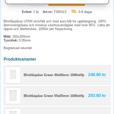
KÖP
Enhet:
1 fp
Art.nr:
T260113
3-9 dagar
Blixtlåspåsar UTAN skrivfält och med euro-hål för upphängning. 100%
återvinningsbara och minskar växthusutsläppet med över 85%. Lätta att
öppna och återförsluta. 1000st per förpackning.
Mått:
150x200mm
Tjocklek:
0,05mm
Begränsad returrätt.
Produktvarianter
248.80 kr
Blixtlåspåse Green 40x60mm 1000st/fp
293.80 kr
Blixtlåspåse Green 55x65mm 1000st/fp