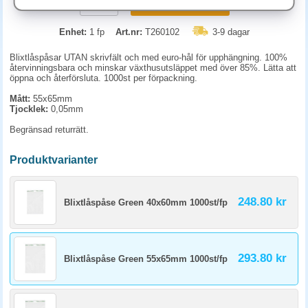
KÖP
Enhet:
1 fp
Art.nr:
T260102
3-9 dagar
Blixtlåspåsar UTAN skrivfält och med euro-hål för upphängning. 100%
återvinningsbara och minskar växthusutsläppet med över 85%. Lätta att
öppna och återförsluta. 1000st per förpackning.
Mått:
55x65mm
Tjocklek:
0,05mm
Begränsad returrätt.
Produktvarianter
248.80 kr
Blixtlåspåse Green 40x60mm 1000st/fp
293.80 kr
Blixtlåspåse Green 55x65mm 1000st/fp