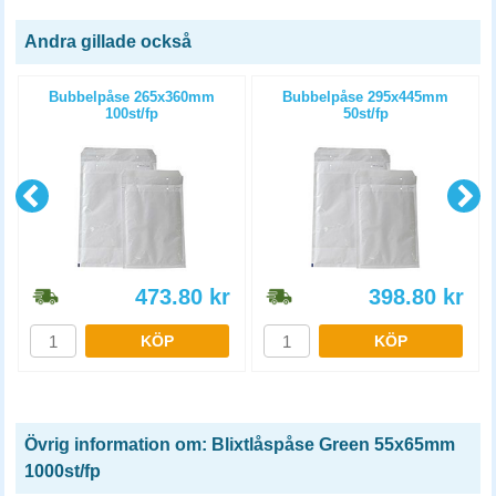
Andra gillade också
Bubbelpåse 265x360mm
Bubbelpåse 295x445mm
100st/fp
50st/fp
473.80
kr
398.80
kr
KÖP
KÖP
Övrig information om: Blixtlåspåse Green 55x65mm
1000st/fp