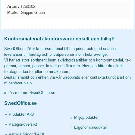
Art.nr:
T260102
Märke:
Grippie Green
Kontorsmaterial / kontorsvaror enkelt och billigt!
SwedOffice säljer kontorsmaterial till bra priser och med snabba
leveranser till företag och privatpersoner inom hela Sverige.
Vi har ett stort sortiment inom skrivbordsartiklar och kontorsmaterial, tex
pärmar, pennor, papper, kuvert och fika mm. Hos oss hittar du allt till
företagets kontor eller hemmakontoret.
Beställ snabbt och enkelt via vår webbplats eller kontakta kundtjänst om
ni behöver hjälp.
»
Läs mer om SwedOffice.se
SwedOffice.se
»
Produkter A-Ö
»
Miljöprodukter
»
Kategoriöversikt
»
Ergonomiprodukter
»
Vanliga frågor (FAQ)