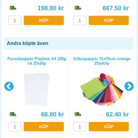
198.80
kr
667.50
kr
KÖP
KÖP
Andra köpte även
Pysselpapper Playbox A4 180g
Silkespapper 51x76cm orange
vit 25st/fp
25ark/fp
68.80
kr
62.40
kr
KÖP
KÖP