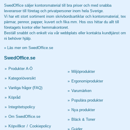
SwedOffice säljer kontorsmaterial till bra priser och med snabba
leveranser till företag och privatpersoner inom hela Sverige.
Vi har ett stort sortiment inom skrivbordsartiklar och kontorsmaterial, tex
pärmar, pennor, papper, kuvert och fika mm. Hos oss hittar du allt till
företagets kontor eller hemmakontoret.
Beställ snabbt och enkelt via vår webbplats eller kontakta kundtjänst om
ni behöver hjälp.
»
Läs mer om SwedOffice.se
SwedOffice.se
»
Produkter A-Ö
»
Miljöprodukter
»
Kategoriöversikt
»
Ergonomiprodukter
»
Vanliga frågor (FAQ)
»
Varumärken
»
Köpråd
»
Populära produkter
»
Integritetspolicy
»
Nya produkter
»
Om SwedOffice.se
»
Bläck & Toner
»
Köpvillkor
/
Cookiepolicy
»
Guider