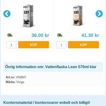
36.00
kr
41.30
kr
KÖP
KÖP
Övrig information om: Vattenflaska Lean 570ml klar
Art.nr:
V50847
Märke:
Vinga
Kontorsmaterial / kontorsvaror enkelt och billigt!