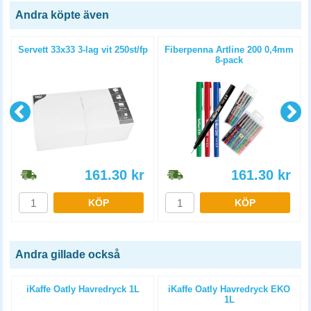
Andra köpte även
m
Servett 33x33 3-lag vit 250st/fp
Fiberpenna Artline 200 0,4mm
8-pack
161.30
kr
161.30
kr
KÖP
KÖP
Andra gillade också
iKaffe Oatly Havredryck 1L
iKaffe Oatly Havredryck EKO
1L