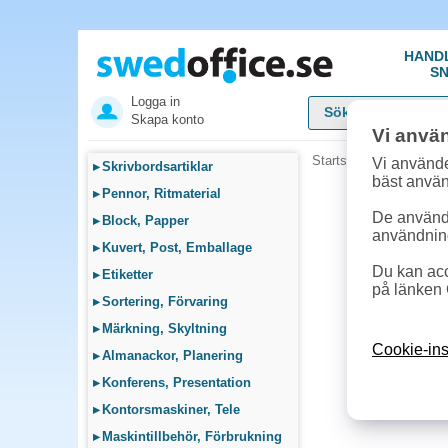
HAND
SN
Logga in
Skapa konto
Vi anvä
Startsida
»
Städ, Hygie
Vi använde
▸
Skrivbordsartiklar
bäst anvä
▸
Pennor, Ritmaterial
De används
▸
Block, Papper
användnin
▸
Kuvert, Post, Emballage
Du kan acc
▸
Etiketter
på länken 
▸
Sortering, Förvaring
▸
Märkning, Skyltning
Cookie-ins
▸
Almanackor, Planering
▸
Konferens, Presentation
▸
Kontorsmaskiner, Tele
▸
Maskintillbehör, Förbrukning