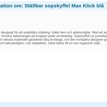
ation om: Ställbar sopskyffel Max Klick blå
l designad för att underlätta städning i både hem och arbetsmiljöer. Med ett 
et minskar belastningen på kroppen under användning. Sopskyffeln är justerb
et robusta materialet garanterar lång livslängd, och den kompakta designen gör
t och bekvämlighet i sitt städarbete, vilket bidrar till en mer hygienisk miljö.