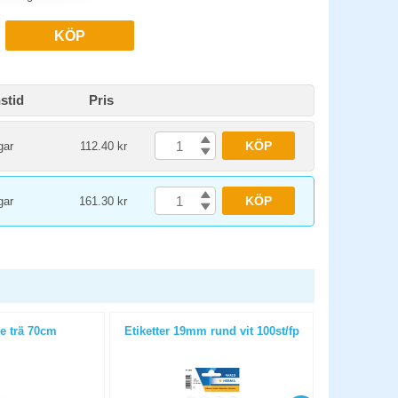
KÖP
stid
Pris
KÖP
gar
112.40 kr
KÖP
gar
161.30 kr
e trä 70cm
Etiketter 19mm rund vit 100st/fp
Märkpenna A
Ma