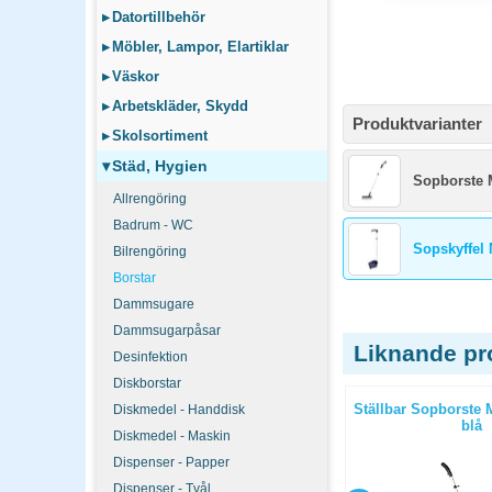
▸
Datortillbehör
▸
Möbler, Lampor, Elartiklar
▸
Väskor
▸
Arbetskläder, Skydd
Produktvarianter
▸
Skolsortiment
▾
Städ, Hygien
Sopborste 
Allrengöring
Badrum - WC
Sopskyffel 
Bilrengöring
Borstar
Dammsugare
Dammsugarpåsar
Liknande pr
Desinfektion
Diskborstar
cm
Damvippa Basic teleskophandtag
Ställbar Sopborste 
Diskmedel - Handdisk
87-125cm
blå
Diskmedel - Maskin
Dispenser - Papper
Dispenser - Tvål