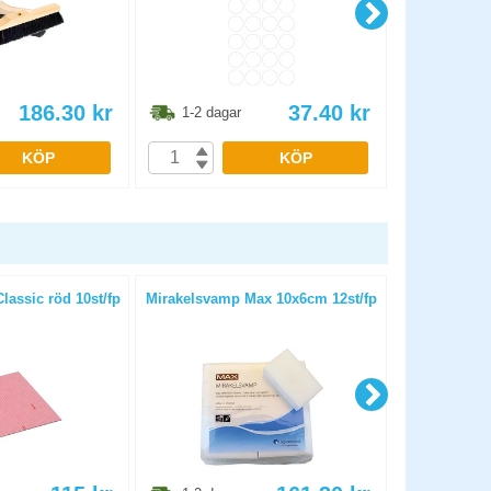
186.30
kr
37.40
kr
1-2 dagar
1-2 dag
KÖP
KÖP
lassic röd 10st/fp
Mirakelsvamp Max 10x6cm 12st/fp
Mirakelsv