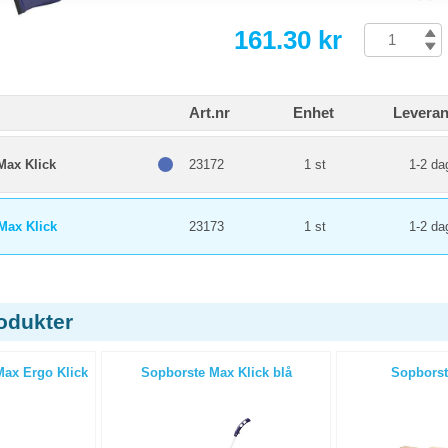
161.30 kr
Art.nr
Enhet
Leveran
Max Klick
23172
1 st
1-2 da
Max Klick
23173
1 st
1-2 da
odukter
Max Ergo Klick
Sopborste Max Klick blå
Sopborst