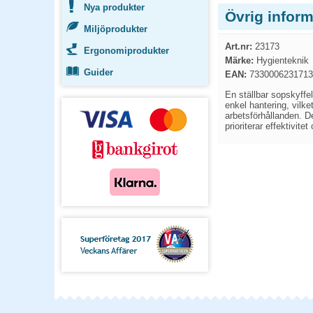
Nya produkter
Övrig inform
Miljöprodukter
Art.nr:
23173
Ergonomiprodukter
Märke:
Hygienteknik
Guider
EAN:
7330006231713
En ställbar sopskyffe
enkel hantering, vilk
arbetsförhållanden. D
prioriterar effektivite