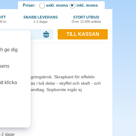
Priser:
exkl. moms
inkl. moms
ITT
SNABB LEVERANS
STORT UTBUD
95 kr
1-2 dagar
Över 12.000 artiklar
TILL KASSAN
or, 0.00 kr
ch ge dig
x Klick blå
tsens
 vridbar upphängningskrok. Skrapkant för effektiv
t klicka
milist. Levereras i två delar - skyffel och skaft - och
k. Ergonomiskt handtag. Sopborste ingår ej.
-2 dagar