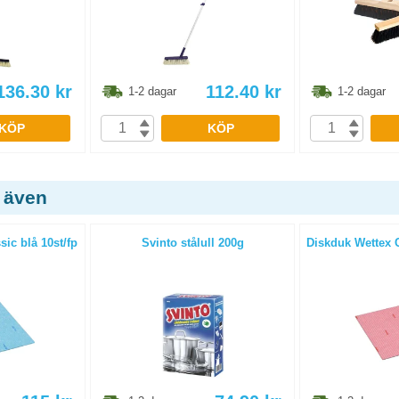
136.30
kr
112.40
kr
1-2 dagar
1-2 dagar
KÖP
KÖP
 även
ic blå 10st/fp
Svinto stålull 200g
Diskduk Wettex C