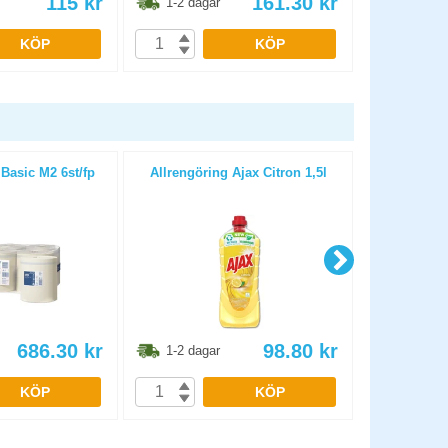
115
kr
161.30
kr
1-2 dagar
1-2 dag
KÖP
KÖP
 Basic M2 6st/fp
Allrengöring Ajax Citron 1,5l
Luftfräscha
686.30
kr
98.80
kr
1-2 dagar
1-2 dag
KÖP
KÖP