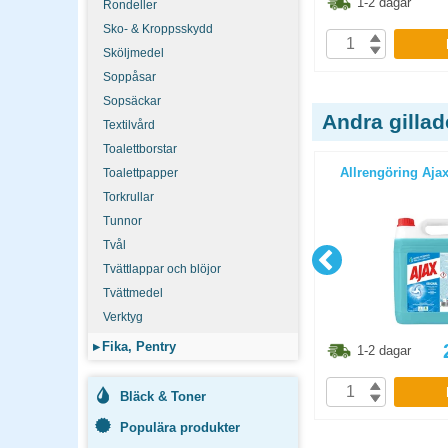
9.90
kr
48.60
kr
1-2 dagar
1-2 dagar
Rondeller
Sko- & Kroppsskydd
P
KÖP
Sköljmedel
Soppåsar
Sopsäckar
Andra gilla
Textilvård
Toalettborstar
iversal 2
Köksrulle Tork Universal 32
Allrengöring Ajax
Toalettpapper
/bal
rullar/bal
Torkrullar
Tunnor
Tvål
Tvättlappar och blöjor
Tvättmedel
Verktyg
▸
Fika, Pentry
6.30
kr
686.30
kr
1-2 dagar
1-2 dagar
P
KÖP
Bläck & Toner
Populära produkter