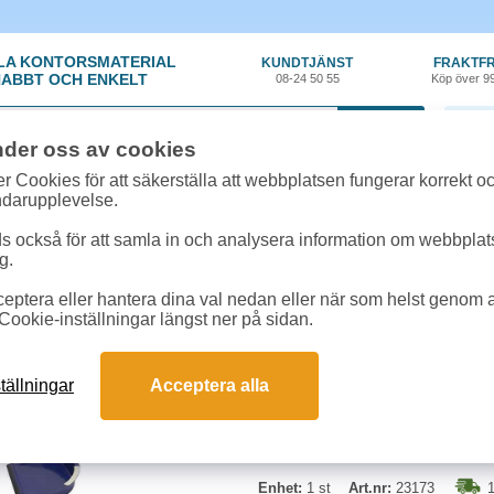
LA KONTORSMATERIAL
KUNDTJÄNST
FRAKTFR
ABBT OCH ENKELT
08-24 50 55
Köp över 9
0 var
nder oss av cookies
n
»
Borstar
»
Ställbar sopskyffel Max Klick blå
r Cookies för att säkerställa att webbplatsen fungerar korrekt o
ndarupplevelse.
Ställbar sopskyffel Ma
 också för att samla in och analysera information om webbpla
g.
Sopskyffel med justerbar höjd och
eptera eller hantera dina val nedan eller när som helst genom at
rengöring av borsten. Utbytbar gum
Cookie-inställningar längst ner på sidan.
monteras ihop med ett enkelt klic
Höjd:
54-88cm
tällningar
Acceptera alla
Enhet:
1 st
Art.nr:
23173
1