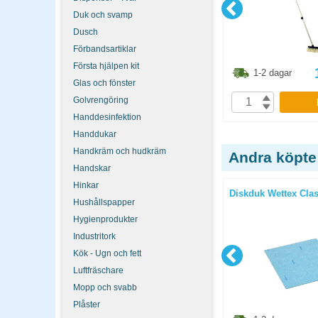
Duk och svamp
Dusch
Förbandsartiklar
Första hjälpen kit
1.30
kr
73.60
kr
1-2 dagar
1-2 dagar
Glas och fönster
Golvrengöring
P
KÖP
Handdesinfektion
Handdukar
Handkräm och hudkräm
Andra köpte
Handskar
Hinkar
ade färger
Mikrofiberduk Micro Activa Pro
Diskduk Wettex Class
Hushållspapper
32x32cm röd
Hygienprodukter
Industritork
Kök - Ugn och fett
Luftfräschare
Mopp och svabb
Plåster