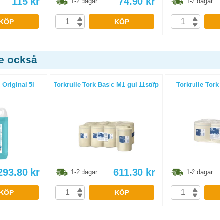
115
kr
74.90
kr
1-2 dagar
1-2 dagar
KÖP
KÖP
de också
 Original 5l
Torkrulle Tork Basic M1 gul 11st/fp
Torkrulle Tork
293.80
kr
611.30
kr
1-2 dagar
1-2 dagar
KÖP
KÖP