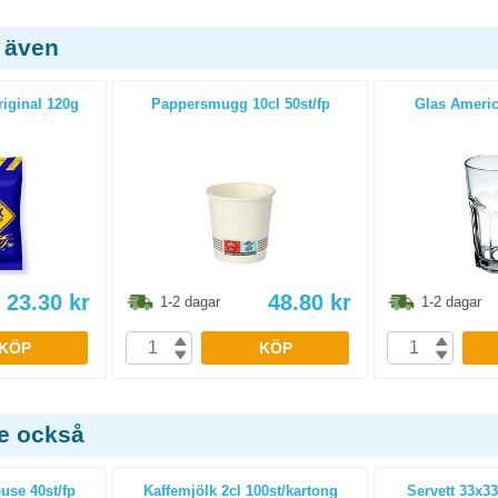
 även
riginal 120g
Pappersmugg 10cl 50st/fp
Glas America
23.30
kr
48.80
kr
1-2 dagar
1-2 dagar
KÖP
KÖP
de också
use 40st/fp
Kaffemjölk 2cl 100st/kartong
Servett 33x33