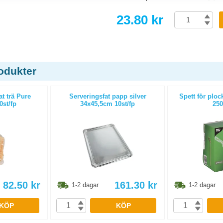
23.80 kr
odukter
t trä Pure
Serveringsfat papp silver
Spett för plo
0st/fp
34x45,5cm 10st/fp
250
82.50
kr
161.30
kr
1-2 dagar
1-2 dagar
KÖP
KÖP