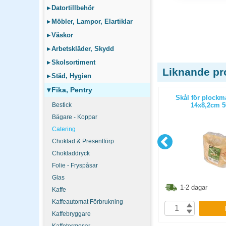
▸
Datortillbehör
▸
Möbler, Lampor, Elartiklar
▸
Väskor
▸
Arbetskläder, Skydd
▸
Skolsortiment
Liknande pr
▸
Städ, Hygien
▾
Fika, Pentry
t V Board
Millimeterpapper A4 blå 50blad
Skål för plockma
ön
Bestick
14x8,2cm 5
Bägare - Koppar
Catering
Choklad & Presentförp
Chokladdryck
Folie - Fryspåsar
Glas
2.50
kr
96.30
kr
1-2 dagar
1-2 dagar
Kaffe
Kaffeautomat Förbrukning
P
KÖP
Kaffebryggare