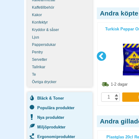
Kaffetermosar
Kaffetillbehör
Andra köpte
Kakor
Konfektyr
6st/fp
Glas Norvege 25cl 6st/fp
Turkisk Peppar O
Kryddor & såser
Ljus
Pappersdukar
Pentry
Servetter
Tallrikar
Te
Övriga drycker
1.30
kr
186.30
kr
1-2 dagar
1-2 dagar
P
KÖP
Bläck & Toner
Populära produkter
Nya produkter
Andra gilla
Miljöprodukter
Ergonomiprodukter
0,1L Reuse
Assiett 15cm vit 100st/fp
Plastglas 20cl Re