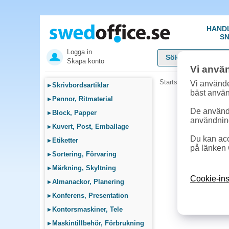
HAND
SN
Logga in
Skapa konto
Vi anvä
Startsida
»
Fika, Pentr
Vi använde
▸
Skrivbordsartiklar
bäst anvä
▸
Pennor, Ritmaterial
De används
▸
Block, Papper
användnin
▸
Kuvert, Post, Emballage
Du kan acc
▸
Etiketter
på länken 
▸
Sortering, Förvaring
▸
Märkning, Skyltning
Cookie-ins
▸
Almanackor, Planering
▸
Konferens, Presentation
▸
Kontorsmaskiner, Tele
▸
Maskintillbehör, Förbrukning