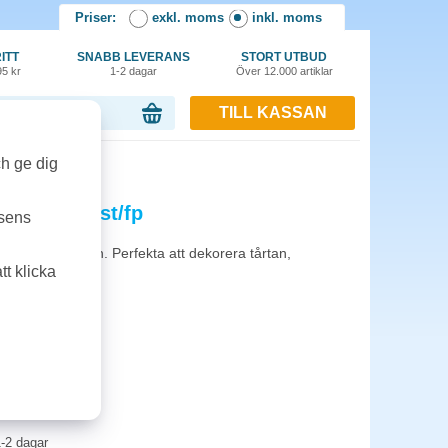
Priser:
exkl. moms
inkl. moms
ITT
SNABB LEVERANS
STORT UTBUD
95 kr
1-2 dagar
Över 12.000 artiklar
TILL KASSAN
or, 0.00 kr
ch ge dig
gga 8cm 50st/fp
tsens
svenska flaggan. Perfekta att dekorera tårtan,
t klicka
mm
-2 dagar