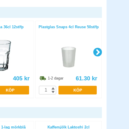
 36cl 12st/fp
Plastglas Snaps 4cl Reuse 50st/fp
Plastglas
405
kr
61.30
kr
1-2 dagar
1-2 dag
KÖP
KÖP
 1-lag mörkblå
Kaffemjölk Laktosfri 2cl
Plastglas V