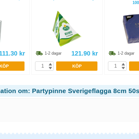
100
111.30
kr
121.90
kr
1-2 dagar
1-2 dagar
KÖP
KÖP
ation om: Partypinne Sverigeflagga 8cm 50s