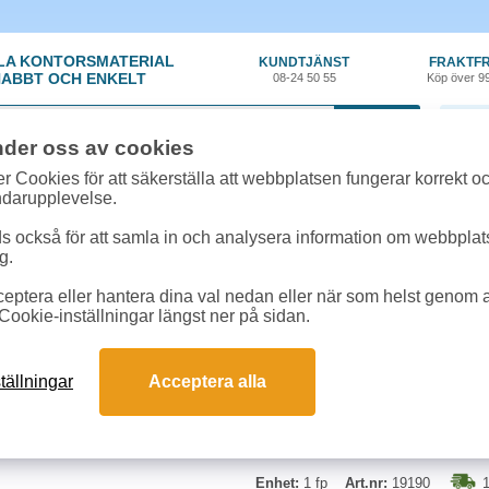
LA KONTORSMATERIAL
KUNDTJÄNST
FRAKTFR
ABBT OCH ENKELT
08-24 50 55
Köp över 9
0 var
nder oss av cookies
y
»
Catering
»
Partypinne Sverigeflagga 8cm 50st/fp
r Cookies för att säkerställa att webbplatsen fungerar korrekt o
ndarupplevelse.
Partypinne Sverigefla
 också för att samla in och analysera information om webbpla
g.
Cocktailflaggor med motiv av den 
eptera eller hantera dina val nedan eller när som helst genom at
smörgåsen eller drinken med.
Cookie-inställningar längst ner på sidan.
Mått:
8 cm
Flaggans storlek:
25 mm x 35 
tällningar
Acceptera alla
Material:
Trä och papper
Motiv:
Sveriges flagga
Enhet:
1 fp
Art.nr:
19190
1