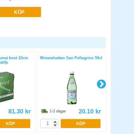
KÖP
ckmat knot 10cm
Mineralvatten San Pellegrino 50cl
Tork Golv
st/fp
81.30
kr
20.10
kr
1-2 dagar
1-2 dag
KÖP
KÖP