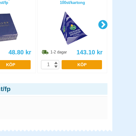
st/fp
100st/kartong
48.80
kr
143.10
kr
1-2 dagar
1-2 dag
KÖP
KÖP
t/fp