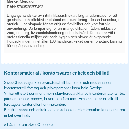
Märke:
Mercator
EAN:
5703538355493
Engångshandskar av nitril i klassisk svart färg är utformade för att
ge styrka och effektivt motstånd mot punktering. Dessa handskar, i
storlek L, är skapade för att erbjuda flexibilitet och komfort vid
användning. De lämpar sig för en mängd olika områden, inklusive
vård, omsorg, livsmedelshantering och lokalvård. De passar väl i
professionella miljöer där både hygien och skydd är avgörande.
Förpackningen innehåller 100 handskar, vilket ger en praktisk lösning
för engångsanvändning.
Kontorsmaterial / kontorsvaror enkelt och billigt!
SwedOffice säljer kontorsmaterial till bra priser och med snabba
leveranser till företag och privatpersoner inom hela Sverige.
Vi har ett stort sortiment inom skrivbordsartiklar och kontorsmaterial, tex
pärmar, pennor, papper, kuvert och fika mm. Hos oss hittar du allt till
företagets kontor eller hemmakontoret.
Beställ snabbt och enkelt via vår webbplats eller kontakta kundtjänst om
ni behöver hjälp.
»
Läs mer om SwedOffice.se