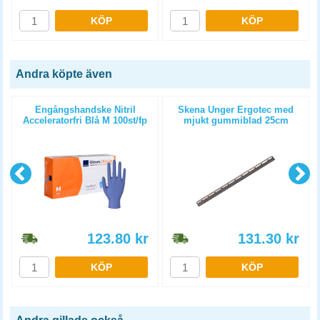
KÖP
KÖP
Andra köpte även
Engångshandske Nitril
Skena Unger Ergotec med
Acceleratorfri Blå M 100st/fp
mjukt gummiblad 25cm
123.80
kr
131.30
kr
KÖP
KÖP