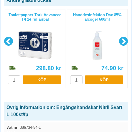
Andra gillade också
2
Toalettpapper Tork Advanced
Handdesinfektion Dax 85%
T4 24 rullar/bal
alcogel 600ml
298.80
kr
74.90
kr
KÖP
KÖP
Övrig information om: Engångshandskar Nitril Svart
L 100st/fp
Art.nr:
386734-94-L