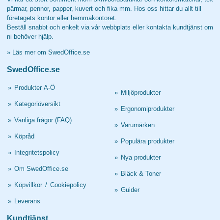
pärmar, pennor, papper, kuvert och fika mm. Hos oss hittar du allt till
företagets kontor eller hemmakontoret.
Beställ snabbt och enkelt via vår webbplats eller kontakta kundtjänst om
ni behöver hjälp.
»
Läs mer om SwedOffice.se
SwedOffice.se
»
Produkter A-Ö
»
Miljöprodukter
»
Kategoriöversikt
»
Ergonomiprodukter
»
Vanliga frågor (FAQ)
»
Varumärken
»
Köpråd
»
Populära produkter
»
Integritetspolicy
»
Nya produkter
»
Om SwedOffice.se
»
Bläck & Toner
»
Köpvillkor
/
Cookiepolicy
»
Guider
»
Leverans
Kundtjänst