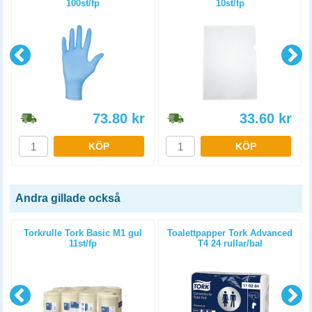
100st/fp
10st/fp
73.80
kr
33.60
kr
KÖP
KÖP
Andra gillade också
Torkrulle Tork Basic M1 gul
Toalettpapper Tork Advanced
11st/fp
T4 24 rullar/bal