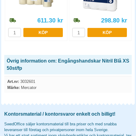
611.30
kr
298.80
kr
KÖP
KÖP
Övrig information om: Engångshandskar Nitril Blå XS
50st/fp
Art.nr:
3032601
Märke:
Mercator
Kontorsmaterial / kontorsvaror enkelt och billigt!
SwedOffice säljer kontorsmaterial till bra priser och med snabba
leveranser till företag och privatpersoner inom hela Sverige.
Vi har ett stort sortiment inom skrivbordsartiklar och kontorsmaterial, tex