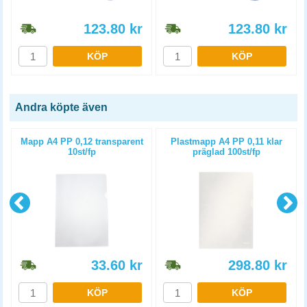
123.80
kr
123.80
kr
KÖP
KÖP
Andra köpte även
Mapp A4 PP 0,12 transparent
Plastmapp A4 PP 0,11 klar
10st/fp
präglad 100st/fp
33.60
kr
298.80
kr
KÖP
KÖP