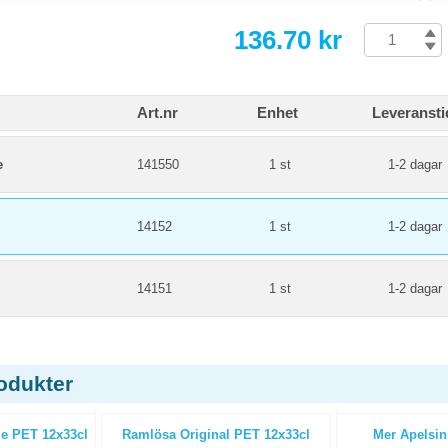
136.70 kr
Art.nr
Enhet
Leveransti
e
141550
1 st
1-2 dagar
14152
1 st
1-2 dagar
14151
1 st
1-2 dagar
odukter
e PET 12x33cl
Ramlösa Original PET 12x33cl
Mer Apelsin