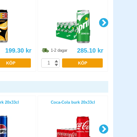
199.30
kr
285.10
kr
1-2 dagar
1-2 dag
KÖP
KÖP
rk 20x33cl
Coca-Cola burk 20x33cl
Fanta