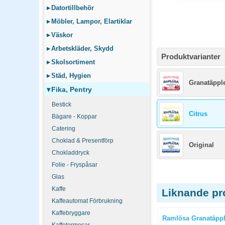
▸
Datortillbehör
▸
Möbler, Lampor, Elartiklar
▸
Väskor
▸
Arbetskläder, Skydd
Produktvarianter
▸
Skolsortiment
▸
Städ, Hygien
Granatäppl
▾
Fika, Pentry
Bestick
Citrus
Bägare - Koppar
Catering
Choklad & Presentförp
Original
Chokladdryck
Folie - Fryspåsar
Glas
Kaffe
Liknande pr
Kaffeautomat Förbrukning
Kaffebryggare
4x33cl
Fanta Zero Orange burk 20x33cl
Ramlösa Granatäppl