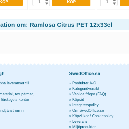
KÖP
KÖP
mation om: Ramlösa Citrus PET 12x33cl
gt!
SwedOffice.se
ba leveranser till
»
Produkter A-Ö
»
Kategoriöversikt
material, tex pärmar,
»
Vanliga frågor (FAQ)
l företagets kontor
»
Köpråd
»
Integritetspolicy
undtjänst om ni
»
Om SwedOffice.se
»
Köpvillkor
/
Cookiepolicy
»
Leverans
»
Miljöprodukter