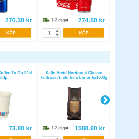
270.30
kr
274.50
kr
1-2 dagar
1-2 dag
KÖP
KÖP
ffee To Go 24cl
Kaffe Arvid Nordquist Classic
Kaffe Arvi
st/fp
Fullroast Field hela bönor 6x1000g
mella
73.80
kr
1588.90
kr
1-2 dagar
1-2 dag