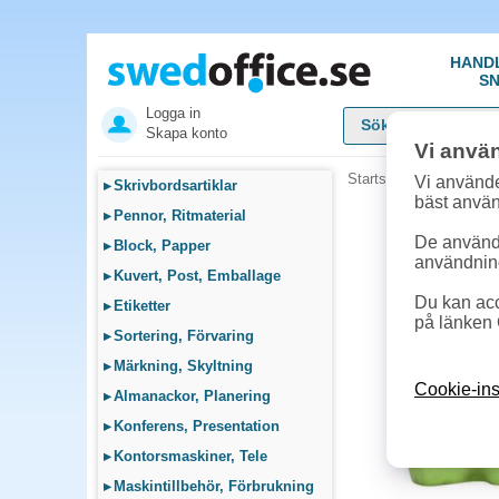
HAND
SN
Logga in
Skapa konto
Vi anvä
Startsida
»
Fika, Pentr
Vi använde
▸
Skrivbordsartiklar
bäst anvä
▸
Pennor, Ritmaterial
De används
▸
Block, Papper
användnin
▸
Kuvert, Post, Emballage
Du kan acc
▸
Etiketter
på länken 
▸
Sortering, Förvaring
▸
Märkning, Skyltning
Cookie-ins
▸
Almanackor, Planering
▸
Konferens, Presentation
▸
Kontorsmaskiner, Tele
▸
Maskintillbehör, Förbrukning