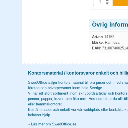
P
KÖP
Övrig infor
Art.nr:
14152
Märke:
Ramlösa
EAN:
7310074002514
Kontorsmaterial / kontorsvaror enkelt och billi
SwedOffice säljer kontorsmaterial till bra priser och med snab
företag och privatpersoner inom hela Sverige.
Vi har ett stort sortiment inom skrivbordsartiklar och kontors
pennor, papper, kuvert och fika mm. Hos oss hittar du allt til
eller hemmakontoret.
Beställ snabbt och enkelt via vår webbplats eller kontakta k
behöver hjälp.
»
Läs mer om SwedOffice.se