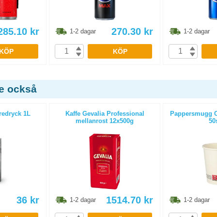
285.10
kr
270.30
kr
1-2 dagar
1-2 dagar
KÖP
KÖP
de också
redryck 1L
Kaffe Gevalia Professional
Pappersmugg Co
mellanrost 12x500g
50
36
kr
1514.70
kr
1-2 dagar
1-2 dagar