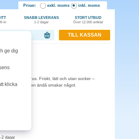
Priser:
exkl. moms
inkl. moms
ITT
SNABB LEVERANS
STORT UTBUD
95 kr
1-2 dagar
Över 12.000 artiklar
TILL KASSAN
or, 0.00 kr
ch ge dig
2x33cl
tsens
dlig ton av citrus. Friskt, lätt och utan socker –
t klicka
släcker törsten men ändå smakar något.
-2 dagar