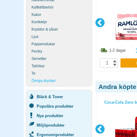
Kaffetermosar
Kaffetillbehör
Kakor
Konfektyr
Kryddor & såser
Ljus
Pappersdukar
7.80
kr
306.30
kr
1-2 dagar
1-2 dagar
Pentry
Servetter
P
KÖP
Tallrikar
Te
Övriga drycker
Andra köpte
Bläck & Toner
1 11st/fp
Notiskub 76x76 neon
Coca-Cola Zero b
Populära produkter
Nya produkter
Miljöprodukter
Ergonomiprodukter