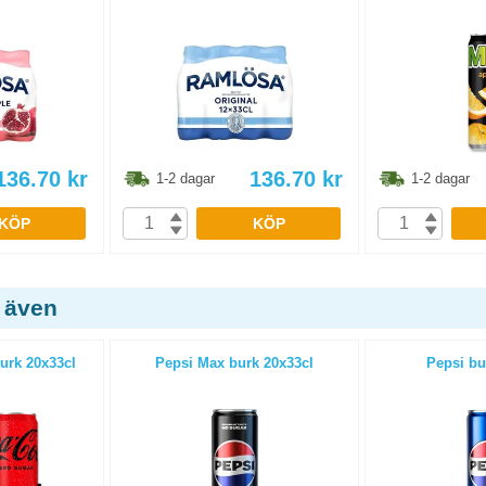
136.70
kr
136.70
kr
1-2 dagar
1-2 dagar
KÖP
KÖP
 även
urk 20x33cl
Pepsi Max burk 20x33cl
Pepsi bu