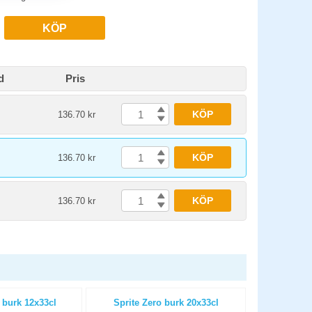
KÖP
d
Pris
KÖP
136.70 kr
KÖP
136.70 kr
KÖP
136.70 kr
 burk 12x33cl
Sprite Zero burk 20x33cl
Nocco BC