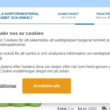
LA KONTORSMATERIAL
KUNDTJÄNST
FRAKTFR
ABBT OCH ENKELT
08-24 50 55
Köp över 9
0 var
nder oss av cookies
y
»
Övriga drycker
»
Ramlösa Citrus PET 12x33cl
r Cookies för att säkerställa att webbplatsen fungerar korrekt o
ndarupplevelse.
Ramlösa Citrus PET 1
 också för att samla in och analysera information om webbpla
g.
Mineralvatten med kolsyra och en ty
eptera eller hantera dina val nedan eller när som helst genom at
perfekt när du vill ha något som 
Cookie-inställningar längst ner på sidan.
tällningar
Acceptera alla
Enhet:
1 st
Art.nr:
14152
1