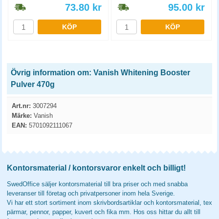
73.80
kr
95.00
kr
KÖP
KÖP
Övrig information om: Vanish Whitening Booster
Pulver 470g
Art.nr:
3007294
Märke:
Vanish
EAN:
5701092111067
Kontorsmaterial / kontorsvaror enkelt och billigt!
SwedOffice säljer kontorsmaterial till bra priser och med snabba
leveranser till företag och privatpersoner inom hela Sverige.
Vi har ett stort sortiment inom skrivbordsartiklar och kontorsmaterial, tex
pärmar, pennor, papper, kuvert och fika mm. Hos oss hittar du allt till