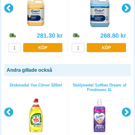
281.30
kr
268.80
kr
KÖP
KÖP
Andra gillade också
Diskmedel Yes Citron 520ml
Sköljmedel Softlan Dream of
Freshness 1L