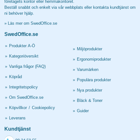
företagets kontor eller hemmakontoret.
Beställ snabbt och enkelt via vår webbplats eller kontakta kundtjänst om
ni behöver hjälp.
»
Läs mer om SwedOffice.se
SwedOffice.se
»
Produkter A-Ö
»
Miljöprodukter
»
Kategoriöversikt
»
Ergonomiprodukter
»
Vanliga frågor (FAQ)
»
Varumärken
»
Köpråd
»
Populära produkter
»
Integritetspolicy
»
Nya produkter
»
Om SwedOffice.se
»
Bläck & Toner
»
Köpvillkor
/
Cookiepolicy
»
Guider
»
Leverans
Kundtjänst