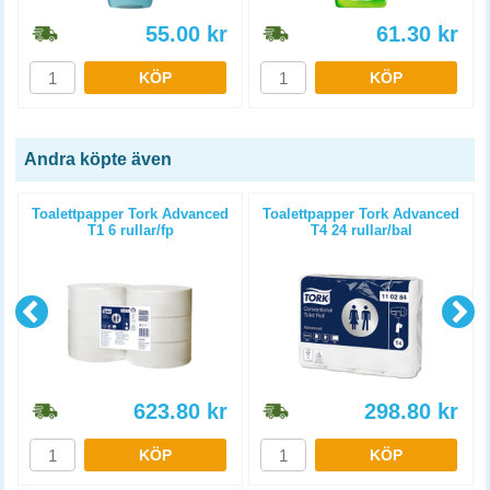
55.00
kr
61.30
kr
KÖP
KÖP
Andra köpte även
Toalettpapper Tork Advanced
Toalettpapper Tork Advanced
T1 6 rullar/fp
T4 24 rullar/bal
623.80
kr
298.80
kr
KÖP
KÖP