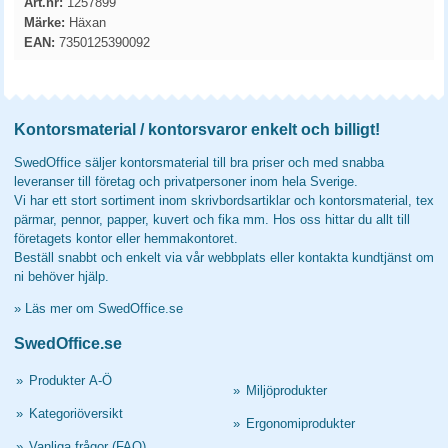
Art.nr:
1257899
Märke:
Häxan
EAN:
7350125390092
Kontorsmaterial / kontorsvaror enkelt och billigt!
SwedOffice säljer kontorsmaterial till bra priser och med snabba
leveranser till företag och privatpersoner inom hela Sverige.
Vi har ett stort sortiment inom skrivbordsartiklar och kontorsmaterial, tex
pärmar, pennor, papper, kuvert och fika mm. Hos oss hittar du allt till
företagets kontor eller hemmakontoret.
Beställ snabbt och enkelt via vår webbplats eller kontakta kundtjänst om
ni behöver hjälp.
»
Läs mer om SwedOffice.se
SwedOffice.se
»
Produkter A-Ö
»
Miljöprodukter
»
Kategoriöversikt
»
Ergonomiprodukter
»
Vanliga frågor (FAQ)