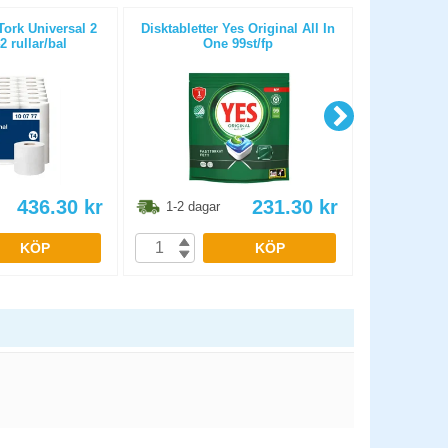
Tork Universal 2
Disktabletter Yes Original All In
Häxan Fön
2 rullar/bal
One 99st/fp
436.30
kr
231.30
kr
1-2 dagar
1-2 dag
KÖP
KÖP