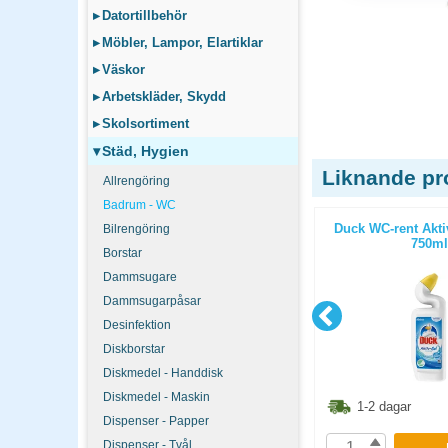
▸
Datortillbehör
▸
Möbler, Lampor, Elartiklar
▸
Väskor
▸
Arbetskläder, Skydd
▸
Skolsortiment
▾
Städ, Hygien
Liknande pr
Allrengöring
Badrum - WC
cision W8
Toalettrengöring Domestos Ultra
Duck WC-rent Akti
Bilrengöring
White & Sparkle 750ml
750ml
Borstar
Dammsugare
Dammsugarpåsar
Desinfektion
Diskborstar
Diskmedel - Handdisk
Diskmedel - Maskin
1.30
kr
68.80
kr
1-2 dagar
1-2 dagar
Dispenser - Papper
Dispenser - Tvål