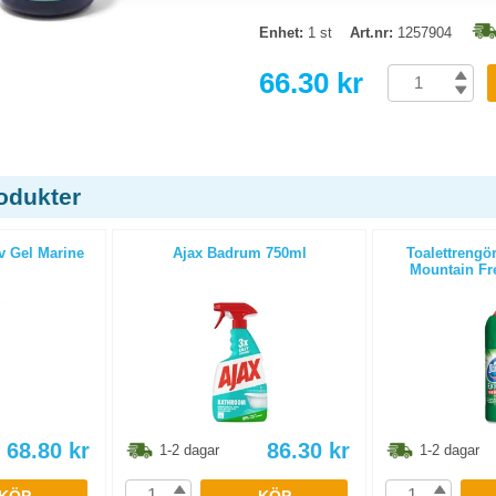
Enhet:
1 st
Art.nr:
1257904
66.30 kr
odukter
v Gel Marine
Ajax Badrum 750ml
Toalettrengö
Mountain Fr
68.80
kr
86.30
kr
1-2 dagar
1-2 dagar