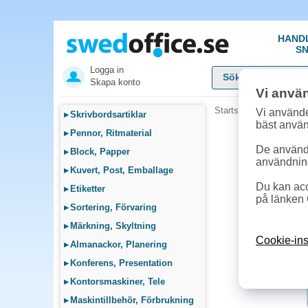
HAND
SN
Logga in
Skapa konto
Vi anvä
Startsida
»
Städ, Hygie
Vi använde
▸
Skrivbordsartiklar
bäst anvä
▸
Pennor, Ritmaterial
De används
▸
Block, Papper
användnin
▸
Kuvert, Post, Emballage
Du kan acc
▸
Etiketter
på länken 
▸
Sortering, Förvaring
▸
Märkning, Skyltning
Cookie-ins
▸
Almanackor, Planering
▸
Konferens, Presentation
▸
Kontorsmaskiner, Tele
▸
Maskintillbehör, Förbrukning