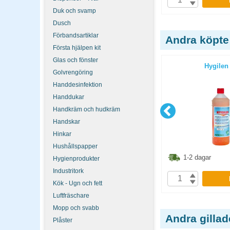
P
KÖP
Duk och svamp
Dusch
Förbandsartiklar
Andra köpte
Första hjälpen kit
Glas och fönster
rfix spray
Allrent Cif Professional Rostfritt &
Hygilen 
Golvrengöring
Glas 750ml
Handdesinfektion
Handdukar
Handkräm och hudkräm
Handskar
Hinkar
Hushållspapper
1.30
kr
99.90
kr
1-2 dagar
1-2 dagar
Hygienprodukter
Industritork
P
KÖP
Kök - Ugn och fett
Luftfräschare
Mopp och svabb
Andra gilla
Plåster