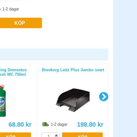
1-2 dagar
KÖP
ring Domestos
Brevkorg Leitz Plus Jumbo svart
Brevkorg Lei
esh WC 750ml
68.80
kr
198.80
kr
1-2 dagar
1-2 dag