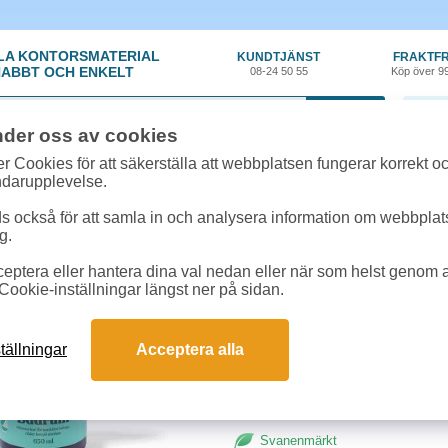
LA KONTORSMATERIAL
KUNDTJÄNST
FRAKTFR
ABBT OCH ENKELT
08-24 50 55
Köp över 9
0 var
nder oss av cookies
n
»
Badrum/WC
»
Häxan Badrum 650ml
r Cookies för att säkerställa att webbplatsen fungerar korrekt o
ndarupplevelse.
Häxan Badrum 650ml
 också för att samla in och analysera information om webbpla
g.
Häxan Badrum är en rengöringssp
eptera eller hantera dina val nedan eller när som helst genom at
i våtutrymmen. Den är helt fri frå
Cookie-inställningar längst ner på sidan.
val både för användaren och miljö
kommer i en flaska av återvunnen
tällningar
Acceptera alla
Svanenmärkt