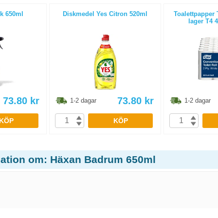
lk 650ml
Diskmedel Yes Citron 520ml
Toalettpapper 
lager T4 4
73.80
kr
73.80
kr
1-2 dagar
1-2 dagar
KÖP
KÖP
mation om: Häxan Badrum 650ml