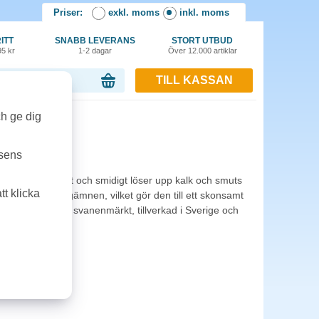
Priser:
exkl. moms
inkl. moms
ITT
SNABB LEVERANS
STORT UTBUD
95 kr
1-2 dagar
Över 12.000 artiklar
TILL KASSAN
or, 0.00 kr
ch ge dig
tsens
ray som snabbt och smidigt löser upp kalk och smuts
t klicka
n parfym och färgämnen, vilket gör den till ett skonsamt
n. Produkten är svanenmärkt, tillverkad i Sverige och
 plast.