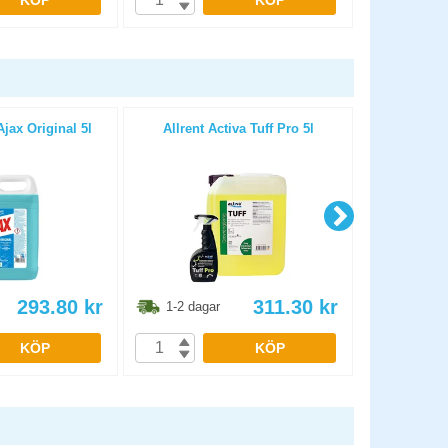
KÖP
KÖP
jax Original 5l
Allrent Activa Tuff Pro 5l
Allrengör
293.80
kr
311.30
kr
1-2 dagar
1-2 dag
KÖP
KÖP