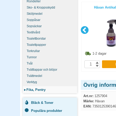
Rondeller
al 520ml
Allrengöring Ajax Universal 750ml
Häxan Antika
Sko- & Kroppsskydd
Sköljmedel
Soppåsar
Sopsäckar
Textilvård
Toalettborstar
Toalettpapper
Torkrullar
8.80
kr
86.30
kr
1-2 dagar
1-2 dagar
Tunnor
Tvål
P
KÖP
Tvättlappar och blöjor
Tvättmedel
Verktyg
Övrig infor
▸
Fika, Pentry
Art.nr:
1257904
Märke:
Häxan
Bläck & Toner
EAN:
7350125390146
Populära produkter