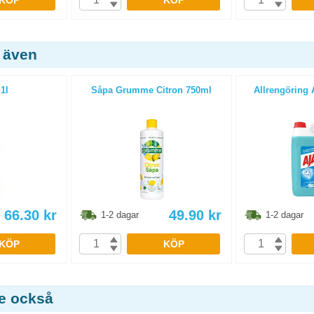
KÖP
KÖP
 även
1l
Såpa Grumme Citron 750ml
Allrengöring A
66.30
kr
49.90
kr
1-2 dagar
1-2 dagar
KÖP
KÖP
de också