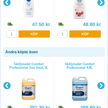
47.50
kr
48.80
kr
KÖP
KÖP
Andra köpte även
Sköljmedel Comfort
Sköljmedel Comfort
g
Professional Sun fresh 5L
Professional 4,8L
281.30
kr
268.80
kr