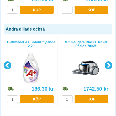
KÖP
KÖP
Andra gillade också
Tvättmedel A+ Colour flytande
Dammsugare Black+Decker
2,2l
Påslös 700W
186.30
kr
1742.50
kr
KÖP
KÖP