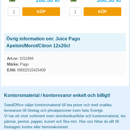
168.50
kr
306.30
kr
KÖP
KÖP
Övrig information om: Juice Pago
Apelsin/Morot/Citron 12x20cl
Art.nr:
1011994
Märke:
Pago
EAN:
09002515425409
Kontorsmaterial / kontorsvaror enkelt och billigt!
SwedOffice säljer kontorsmaterial till bra priser och med snabba
leveranser till företag och privatpersoner inom hela Sverige.
Vi har ett stort sortiment inom skrivbordsartiklar och kontorsmaterial, tex
pärmar, pennor, papper, kuvert och fika mm. Hos oss hittar du allt till
företagets kontor eller hemmakontoret.