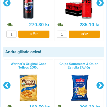
270.30
kr
285.10
kr
KÖP
KÖP
Andra gillade också
Werther´s Original Coco
Chips Sourcream & Onion
Toffees 1000g
Estrella 27x40g