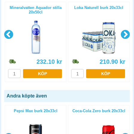
Mineralvatten Aquador stilla
Loka Naturell burk 20x33cl
20x50cl
232.10
kr
210.90
kr
KÖP
KÖP
Andra köpte även
3
Pepsi Max burk 20x33cl
Coca-Cola Zero burk 20x33cl