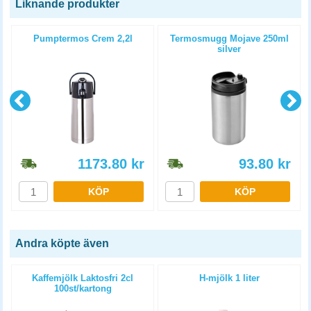
Liknande produkter
Pumptermos Crem 2,2l
Termosmugg Mojave 250ml
silver
1173.80
kr
93.80
kr
KÖP
KÖP
Andra köpte även
Kaffemjölk Laktosfri 2cl
H-mjölk 1 liter
100st/kartong