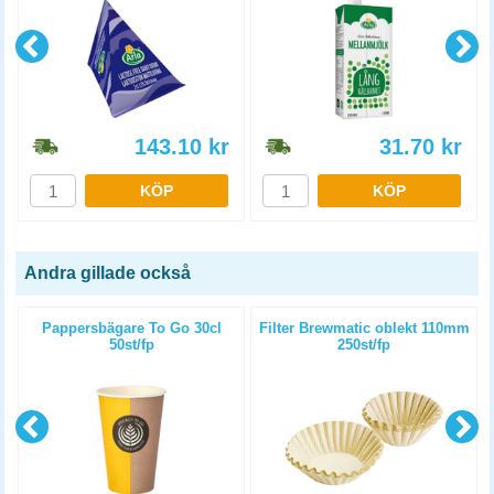
143.10
kr
31.70
kr
KÖP
KÖP
Andra gillade också
Pappersbägare To Go 30cl
Filter Brewmatic oblekt 110mm
50st/fp
250st/fp