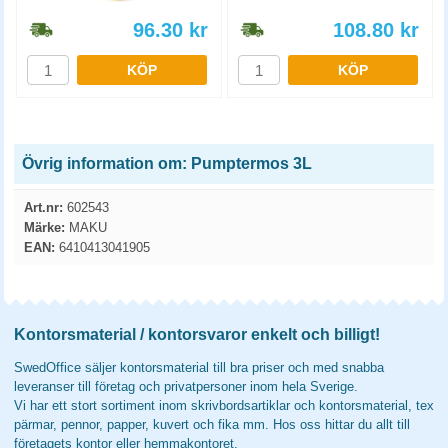
96.30
kr
108.80
kr
KÖP
KÖP
Övrig information om: Pumptermos 3L
Art.nr:
602543
Märke:
MAKU
EAN:
6410413041905
Kontorsmaterial / kontorsvaror enkelt och billigt!
SwedOffice säljer kontorsmaterial till bra priser och med snabba
leveranser till företag och privatpersoner inom hela Sverige.
Vi har ett stort sortiment inom skrivbordsartiklar och kontorsmaterial, tex
pärmar, pennor, papper, kuvert och fika mm. Hos oss hittar du allt till
företagets kontor eller hemmakontoret.