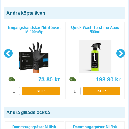
Andra köpte även
Engångshandskar Nitril Svart
Quick Wash Tershine Apex
M 100st/fp
500ml
73.80
kr
193.80
kr
KÖP
KÖP
Andra gillade också
Dammsugarpåsar Nilfisk
Dammsugarpåsar Nilfisk