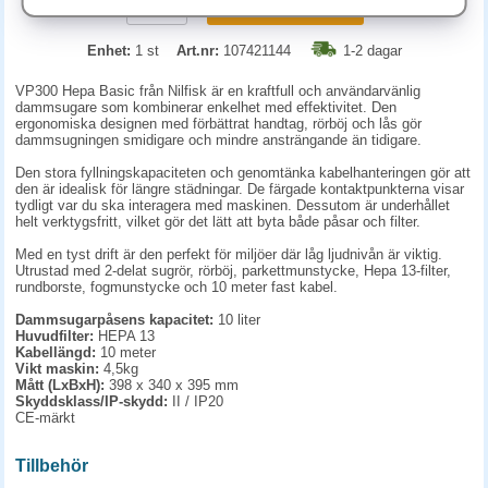
KÖP
Enhet:
1 st
Art.nr:
107421144
1-2 dagar
VP300 Hepa Basic från Nilfisk är en kraftfull och användarvänlig
dammsugare som kombinerar enkelhet med effektivitet. Den
ergonomiska designen med förbättrat handtag, rörböj och lås gör
dammsugningen smidigare och mindre ansträngande än tidigare.
Den stora fyllningskapaciteten och genomtänka kabelhanteringen gör att
den är idealisk för längre städningar. De färgade kontaktpunkterna visar
tydligt var du ska interagera med maskinen. Dessutom är underhållet
helt verktygsfritt, vilket gör det lätt att byta både påsar och filter.
Med en tyst drift är den perfekt för miljöer där låg ljudnivån är viktig.
Utrustad med 2-delat sugrör, rörböj, parkettmunstycke, Hepa 13-filter,
rundborste, fogmunstycke och 10 meter fast kabel.
Dammsugarpåsens kapacitet:
10 liter
Huvudfilter:
HEPA 13
Kabellängd:
10 meter
Vikt maskin:
4,5kg
Mått (LxBxH):
398 x 340 x 395 mm
Skyddsklass/IP-skydd:
II / IP20
CE-märkt
Tillbehör