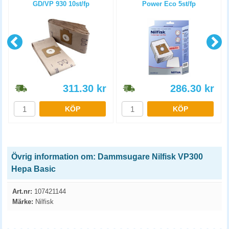
GD/VP 930 10st/fp
Power Eco 5st/fp
311.30
kr
286.30
kr
KÖP
KÖP
Övrig information om: Dammsugare Nilfisk VP300
Hepa Basic
Art.nr:
107421144
Märke:
Nilfisk