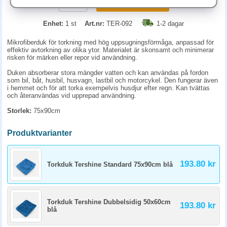
KÖP
Enhet:
1 st
Art.nr:
TER-092
1-2 dagar
Mikrofiberduk för torkning med hög uppsugningsförmåga, anpassad för
effektiv avtorkning av olika ytor. Materialet är skonsamt och minimerar
risken för märken eller repor vid användning.
Duken absorberar stora mängder vatten och kan användas på fordon
som bil, båt, husbil, husvagn, lastbil och motorcykel. Den fungerar även
i hemmet och för att torka exempelvis husdjur efter regn. Kan tvättas
och återanvändas vid upprepad användning.
Storlek:
75x90cm
Produktvarianter
193.80 kr
Torkduk Tershine Standard 75x90cm blå
Torkduk Tershine Dubbelsidig 50x60cm
193.80 kr
blå