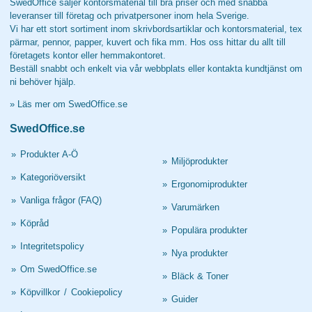
SwedOffice säljer kontorsmaterial till bra priser och med snabba
leveranser till företag och privatpersoner inom hela Sverige.
Vi har ett stort sortiment inom skrivbordsartiklar och kontorsmaterial, tex
pärmar, pennor, papper, kuvert och fika mm. Hos oss hittar du allt till
företagets kontor eller hemmakontoret.
Beställ snabbt och enkelt via vår webbplats eller kontakta kundtjänst om
ni behöver hjälp.
»
Läs mer om SwedOffice.se
SwedOffice.se
»
Produkter A-Ö
»
Miljöprodukter
»
Kategoriöversikt
»
Ergonomiprodukter
»
Vanliga frågor (FAQ)
»
Varumärken
»
Köpråd
»
Populära produkter
»
Integritetspolicy
»
Nya produkter
»
Om SwedOffice.se
»
Bläck & Toner
»
Köpvillkor
/
Cookiepolicy
»
Guider