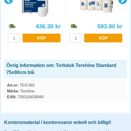
436.30
kr
593.80
kr
KÖP
KÖP
Övrig information om: Torkduk Tershine Standard
75x90cm blå
Art.nr:
TER-092
Märke:
Tershine
EAN:
7350116639940
Kontorsmaterial / kontorsvaror enkelt och billigt!