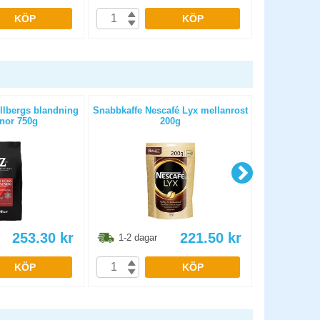
KÖP
KÖP
llbergs blandning
Snabbkaffe Nescafé Lyx mellanrost
Kaffe Zoégas
nor 750g
200g
253.30
kr
221.50
kr
1-2 dagar
1-2 dag
KÖP
KÖP