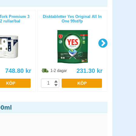
 Tork Premium 3
Disktabletter Yes Original All In
Diskmedel 
2 rullar/bal
One 99st/fp
748.80
kr
231.30
kr
1-2 dagar
1-2 dag
KÖP
KÖP
00ml