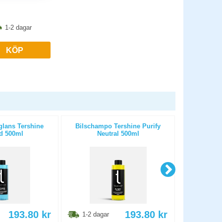
1-2 dagar
KÖP
glans Tershine
Bilschampo Tershine Purify
Alkalisk 
d 500ml
Neutral 500ml
Extract 
193.80
kr
193.80
kr
1-2 dagar
1-2 dag