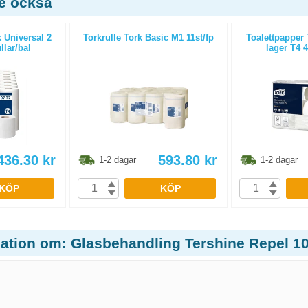
de också
 Universal 2
Torkrulle Tork Basic M1 11st/fp
Toalettpapper
llar/bal
lager T4 4
436.30
kr
593.80
kr
1-2 dagar
1-2 dagar
KÖP
KÖP
mation om: Glasbehandling Tershine Repel 1