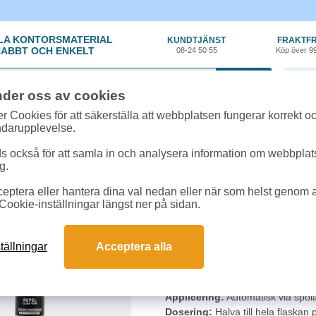
LA KONTORSMATERIAL
KUNDTJÄNST
FRAKTFR
ABBT OCH ENKELT
08-24 50 55
Köp över 9
0 var
nder oss av cookies
n
»
Bilrengöring
»
Glasbehandling Tershine Repel 100ml
r Cookies för att säkerställa att webbplatsen fungerar korrekt o
ndarupplevelse.
Glasbehandling Tersh
 också för att samla in och analysera information om webbpla
g.
Tillsats för spolarvätska som förb
eptera eller hantera dina val nedan eller när som helst genom at
vattenavrinning. Produkten blanda
Cookie-inställningar längst ner på sidan.
av spolsystemet. Bidrar till en r
kvar på rutan.
tällningar
Acceptera alla
Volym:
100ml
Typ:
Tillsats för spolarvätska
Effekt:
Vattenavvisande, pärlande
Applicering:
Automatisk via spol
Dosering:
Halva till hela flaskan 