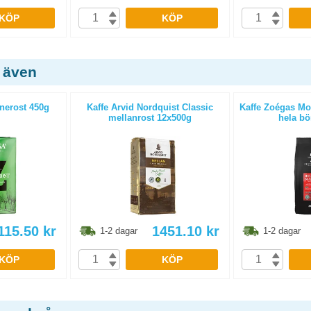
KÖP
KÖP
 även
nerost 450g
Kaffe Arvid Nordquist Classic
Kaffe Zoégas Mo
mellanrost 12x500g
hela bö
115.50
kr
1451.10
kr
1-2 dagar
1-2 dagar
KÖP
KÖP