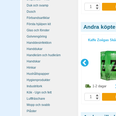
Duk och svamp
P
KÖP
Dusch
Förbandsartiklar
Första hjälpen kit
Andra köpte
Glas och fönster
Golvrengöring
ava 450g
Kaffe Löfbergs Lila mellanrost
Kaffe Zoégas Skå
Handdesinfektion
12x450g
Handdukar
Handkräm och hudkräm
Handskar
Hinkar
Hushållspapper
Hygienprodukter
5.50
kr
1376.90
kr
1-2 dagar
1-2 dagar
Industritork
Kök - Ugn och fett
P
KÖP
Luftfräschare
Mopp och svabb
Plåster