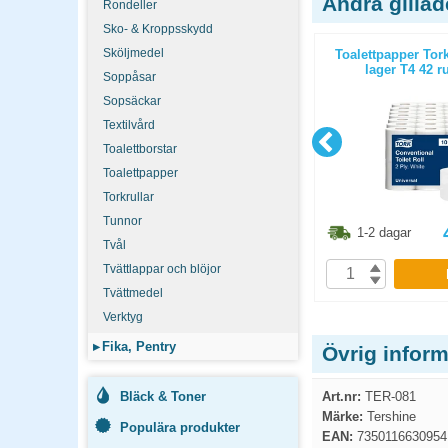
Andra gilla
Rondeller
Sko- & Kroppsskydd
Sköljmedel
m svart
Pappershandduk Katrin Plus
Toalettpapper Tork
Nonstop z-vikt M2 2400st/fp
lager T4 42 ru
Soppåsar
Sopsäckar
Textilvård
Toalettborstar
Toalettpapper
Torkrullar
Tunnor
1.30
kr
698.80
kr
1-2 dagar
1-2 dagar
Tvål
Tvättlappar och blöjor
P
KÖP
Tvättmedel
Verktyg
▸
Fika, Pentry
Övrig infor
Bläck & Toner
Art.nr:
TER-081
Märke:
Tershine
Populära produkter
EAN:
7350116630954