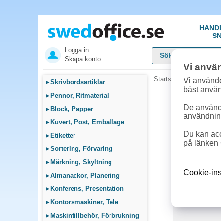
HAND
SN
Logga in
Skapa konto
Vi anvä
Startsida
»
Städ, Hygie
Vi använde
▸
Skrivbordsartiklar
bäst anvä
▸
Pennor, Ritmaterial
De används
▸
Block, Papper
användnin
▸
Kuvert, Post, Emballage
Du kan acc
▸
Etiketter
på länken 
▸
Sortering, Förvaring
▸
Märkning, Skyltning
Cookie-ins
▸
Almanackor, Planering
▸
Konferens, Presentation
▸
Kontorsmaskiner, Tele
▸
Maskintillbehör, Förbrukning