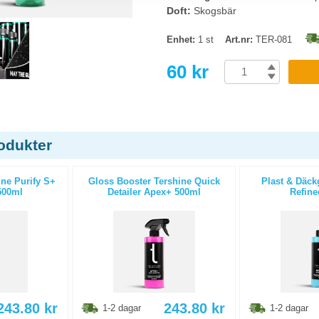
Doft:
Skogsbär
Enhet:
1 st
Art.nr:
TER-081
60 kr
odukter
ne Purify S+
Gloss Booster Tershine Quick
Plast & Däck
500ml
Detailer Apex+ 500ml
Refine
243.80
kr
243.80
kr
1-2 dagar
1-2 dagar