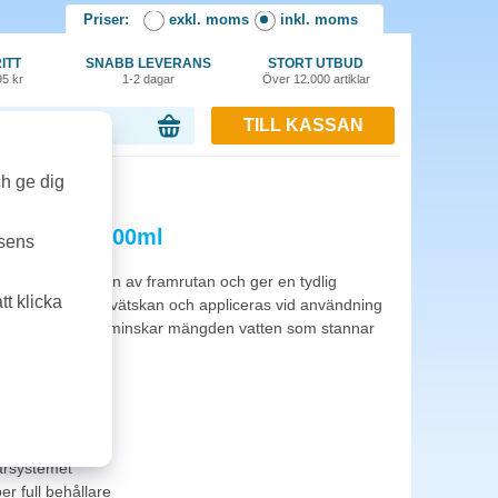
Priser:
exkl. moms
inkl. moms
ITT
SNABB LEVERANS
STORT UTBUD
95 kr
1-2 dagar
Över 12.000 artiklar
TILL KASSAN
or, 0.00 kr
ch ge dig
ine Repel 100ml
tsens
ättrar rengöringen av framrutan och ger en tydlig
t klicka
s direkt i spolarvätskan och appliceras vid användning
enare glasyta och minskar mängden vatten som stannar
 avrinning
arsystemet
per full behållare