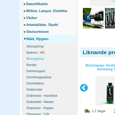
▸
Datortillbehör
▸
Möbler, Lampor, Elartiklar
▸
Väskor
▸
Arbetskläder, Skydd
▸
Skolsortiment
▾
Städ, Hygien
Allrengöring
Liknande pr
Badrum - WC
Bilrengöring
Borstar
rime 500ml
Kallavfettning Tershine Dissolve
Bilschampo Tershi
PFAS-fri 5L
Avrinning 
Dammsugare
Dammsugarpåsar
Desinfektion
Diskborstar
Diskmedel - Handdisk
Diskmedel - Maskin
Dispenser - Papper
3.80
kr
493.80
kr
1-2 dagar
1-2 dagar
Dispenser - Tvål