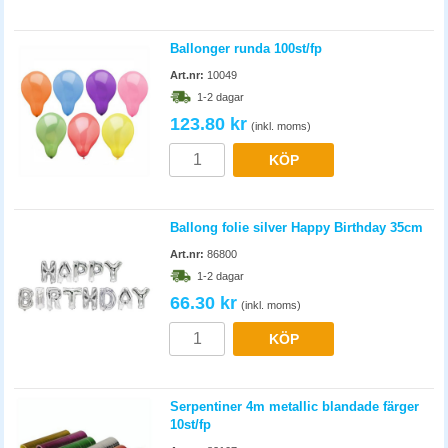
Ballonger runda 100st/fp
Art.nr:
10049
1-2 dagar
123.80 kr
(inkl. moms)
KÖP
Ballong folie silver Happy Birthday 35cm
Art.nr:
86800
1-2 dagar
66.30 kr
(inkl. moms)
KÖP
Serpentiner 4m metallic blandade färger
10st/fp