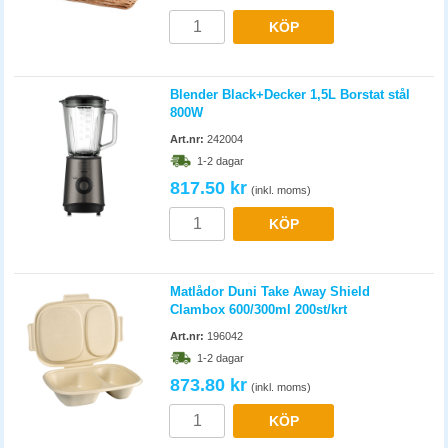
KÖP
Blender Black+Decker 1,5L Borstat stål
800W
Art.nr:
242004
1-2 dagar
817.50 kr
(inkl. moms)
KÖP
Matlådor Duni Take Away Shield
Clambox 600/300ml 200st/krt
Art.nr:
196042
1-2 dagar
873.80 kr
(inkl. moms)
KÖP