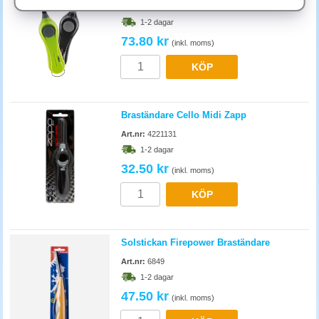
(kyl, mikro, kaffemaskin). Avkalkning av kaffemaskin och vattenkokare
Art.nr:
862261
månadsvis. Tydligt städschema förebygger irritation om vem som
1-2 dagar
ansvarar.
73.80 kr
(inkl. moms)
KÖP
Braständare Cello Midi Zapp
Art.nr:
4221131
1-2 dagar
32.50 kr
(inkl. moms)
KÖP
Solstickan Firepower Braständare
Art.nr:
6849
1-2 dagar
47.50 kr
(inkl. moms)