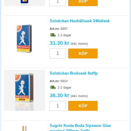
KÖP
Solstickan Hushållsask 240st/ask
Art.nr:
6907
1-2 dagar
31.30 kr
(inkl. moms)
KÖP
Solstickan Bruksask 8st/fp
Art.nr:
6914
1-2 dagar
36.30 kr
(inkl. moms)
KÖP
Sugrör Kosta Boda Sipsavor Glas
rosa/gul 200mm 2st/fp