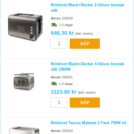
Brödrost Black+Decker 2-Skivor borstat
stål
Art.nr:
242019
1-2 dagar
646.30 kr
(inkl. moms)
KÖP
Brödrost Black+Decker 4-Skivor borstat
stål 1960W
Art.nr:
242021
1-2 dagar
1123.80 kr
(inkl. moms)
KÖP
Brödrost Taurus Mytoast 2 Fack 750W vit
Art.nr:
242414