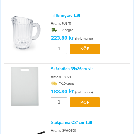
Tillbringare 1,8l
Art.nr:
68170
1-2 dagar
223.80 kr
(inkl. moms)
KÖP
Skärbräda 35x26cm vit
Art.nr:
78564
7-10 dagar
183.80 kr
(inkl. moms)
KÖP
Stekpanna Ø24cm 1,8l
Art.nr:
SW63250