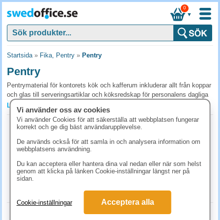
0
▼
Startsida
»
Fika, Pentry
»
Pentry
Pentry
Pentrymaterial för kontorets kök och kafferum inkluderar allt från koppar
och glas till serveringsartiklar och köksredskap för personalens dagliga
behov. Med ett välutrustat pentry skapas trivsel och välmående på
Läs mer »
Vi använder oss av cookies
arbetsplatsen. Beställ pentrymaterial för ert kontor från SwedOffice.
Vi använder Cookies för att säkerställa att webbplatsen fungerar
Tandpetare 1000st/fp
korrekt och ge dig bäst användarupplevelse.
Vanliga frågor och svar om pentryprodukter
Art.nr:
16691
De används också för att samla in och analysera information om
Vad bör finnas i ett välutrustat kontorspentry?
1-2 dagar
webbplatsens användning.
108.80 kr
Diskmaskin eller diskhandskar med medel, koppar och glas i tillräcklig
(inkl. moms)
Du kan acceptera eller hantera dina val nedan eller när som helst
mängd, kaffemaskin, vattenkokare och mikrovågsugn. Anpassa antal
genom att klicka på länken Cookie-inställningar längst ner på
KÖP
sidan.
koppar och tallrikar efter personalantalet plus marginal för möten.
Hur ofta ska kontorets pentry städas?
Acceptera alla
Cookie-inställningar
Ytligt rengöring dagligen (bord, diskbänk). Grundligare städning veckovis
Braständare Megalighter