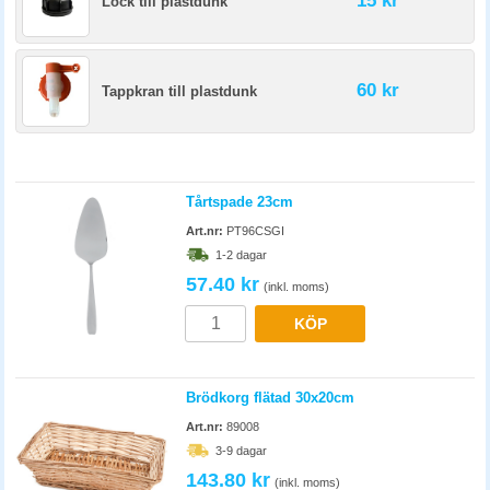
15 kr
Lock till plastdunk
60 kr
Tappkran till plastdunk
Tårtspade 23cm
Art.nr:
PT96CSGI
1-2 dagar
57.40 kr
(inkl. moms)
KÖP
Brödkorg flätad 30x20cm
Art.nr:
89008
3-9 dagar
143.80 kr
(inkl. moms)