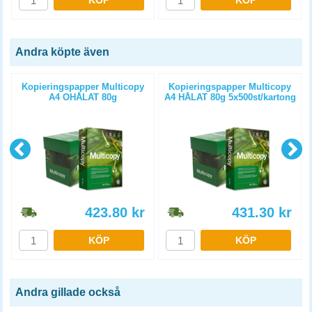
KÖP
KÖP
Andra köpte även
Kopieringspapper Multicopy
Kopieringspapper Multicopy
A4 OHÅLAT 80g
A4 HÅLAT 80g 5x500st/kartong
5x500st/kartong
423.80
kr
431.30
kr
KÖP
KÖP
Andra gillade också