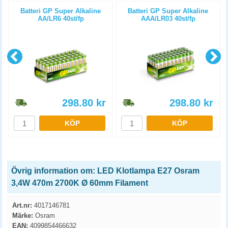
Batteri GP Super Alkaline
Batteri GP Super Alkaline
AA/LR6 40st/fp
AAA/LR03 40st/fp
298.80
kr
298.80
kr
KÖP
KÖP
Övrig information om: LED Klotlampa E27 Osram
3,4W 470m 2700K Ø 60mm Filament
Art.nr:
4017146781
Märke:
Osram
EAN:
4099854466632