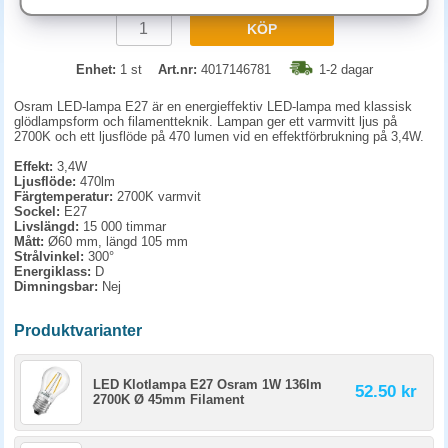
KÖP
Enhet:
1 st
Art.nr:
4017146781
1-2 dagar
Osram LED-lampa E27 är en energieffektiv LED-lampa med klassisk
glödlampsform och filamentteknik. Lampan ger ett varmvitt ljus på
2700K och ett ljusflöde på 470 lumen vid en effektförbrukning på 3,4W.
Effekt:
3,4W
Ljusflöde:
470lm
Färgtemperatur:
2700K varmvit
Sockel:
E27
Livslängd:
15 000 timmar
Mått:
Ø60 mm, längd 105 mm
Strålvinkel:
300°
Energiklass:
D
Dimningsbar:
Nej
Produktvarianter
LED Klotlampa E27 Osram 1W 136lm
52.50 kr
2700K Ø 45mm Filament