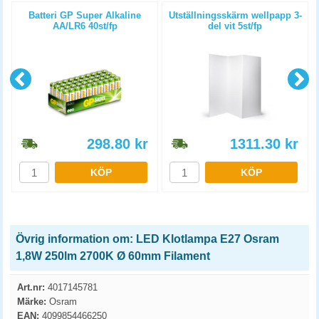
Batteri GP Super Alkaline
Utställningsskärm wellpapp 3-
AA/LR6 40st/fp
del vit 5st/fp
298.80
kr
1311.30
kr
KÖP
KÖP
Övrig information om: LED Klotlampa E27 Osram
1,8W 250lm 2700K Ø 60mm Filament
Art.nr:
4017145781
Märke:
Osram
EAN:
4099854466250