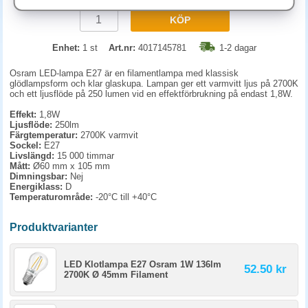
KÖP
Enhet:
1 st
Art.nr:
4017145781
1-2 dagar
Osram LED-lampa E27 är en filamentlampa med klassisk
glödlampsform och klar glaskupa. Lampan ger ett varmvitt ljus på 2700K
och ett ljusflöde på 250 lumen vid en effektförbrukning på endast 1,8W.
Effekt:
1,8W
Ljusflöde:
250lm
Färgtemperatur:
2700K varmvit
Sockel:
E27
Livslängd:
15 000 timmar
Mått:
Ø60 mm x 105 mm
Dimningsbar:
Nej
Energiklass:
D
Temperaturområde:
-20°C till +40°C
Produktvarianter
LED Klotlampa E27 Osram 1W 136lm
52.50 kr
2700K Ø 45mm Filament