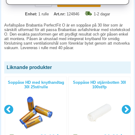
KÖP
Enhet:
1 rulle
Art.nr:
124846
1-2 dagar
Avfallspåse Brabantia PerfectFit O är en soppåse på 30 liter som är
särskilt utformad för att passa Brabantias avfallshinkar med storlekskod
O. Den exakta passformen ger ett prydligt resultat och gör påsen enkel
att montera. Påsen är utrustad med integrerat knytband för smidig
förslutning samt ventilationshål som förenklar bytet genom att motverka
vakuum. Levereras i rulle med 40 påsar.
Liknande produkter
Soppåse HD med knythandtag
Soppåse HD stjärnbotten 30l
30l 25st/rulle
100st/fp