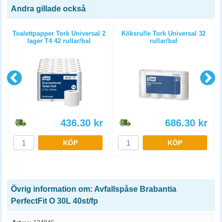
Andra gillade också
e
Toalettpapper Tork Universal 2
Köksrulle Tork Universal 32
lager T4 42 rullar/bal
rullar/bal
436.30
kr
686.30
kr
KÖP
KÖP
Övrig information om: Avfallspåse Brabantia
PerfectFit O 30L 40st/fp