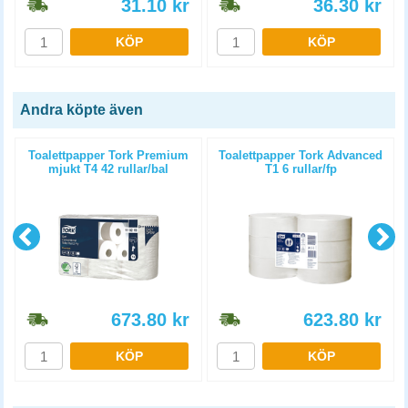
31.10
kr
36.30
kr
KÖP
KÖP
Andra köpte även
1
Toalettpapper Tork Premium
Toalettpapper Tork Advanced
mjukt T4 42 rullar/bal
T1 6 rullar/fp
673.80
kr
623.80
kr
KÖP
KÖP