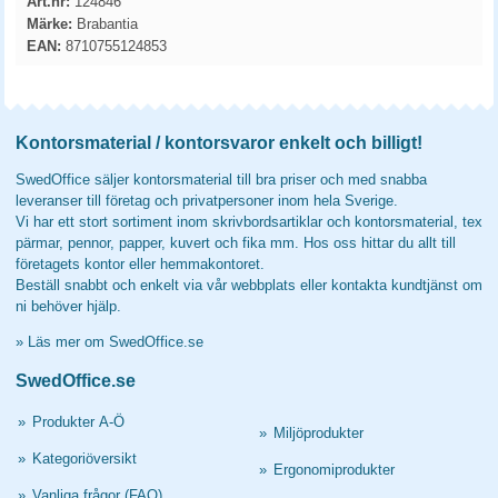
Art.nr:
124846
Märke:
Brabantia
EAN:
8710755124853
Kontorsmaterial / kontorsvaror enkelt och billigt!
SwedOffice säljer kontorsmaterial till bra priser och med snabba
leveranser till företag och privatpersoner inom hela Sverige.
Vi har ett stort sortiment inom skrivbordsartiklar och kontorsmaterial, tex
pärmar, pennor, papper, kuvert och fika mm. Hos oss hittar du allt till
företagets kontor eller hemmakontoret.
Beställ snabbt och enkelt via vår webbplats eller kontakta kundtjänst om
ni behöver hjälp.
»
Läs mer om SwedOffice.se
SwedOffice.se
»
Produkter A-Ö
»
Miljöprodukter
»
Kategoriöversikt
»
Ergonomiprodukter
»
Vanliga frågor (FAQ)