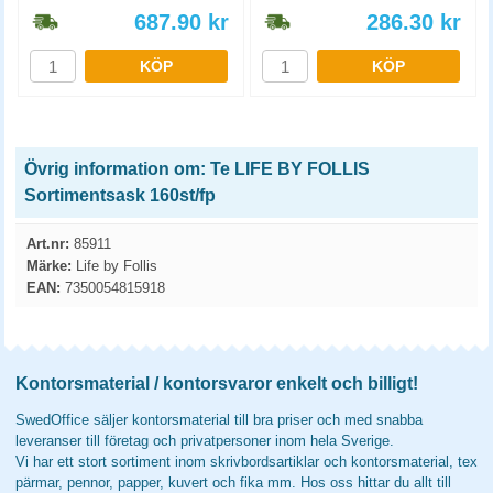
687.90
kr
286.30
kr
KÖP
KÖP
Övrig information om: Te LIFE BY FOLLIS
Sortimentsask 160st/fp
Art.nr:
85911
Märke:
Life by Follis
EAN:
7350054815918
Kontorsmaterial / kontorsvaror enkelt och billigt!
SwedOffice säljer kontorsmaterial till bra priser och med snabba
leveranser till företag och privatpersoner inom hela Sverige.
Vi har ett stort sortiment inom skrivbordsartiklar och kontorsmaterial, tex
pärmar, pennor, papper, kuvert och fika mm. Hos oss hittar du allt till