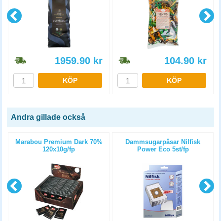
1959.90
kr
104.90
kr
KÖP
KÖP
Andra gillade också
Marabou Premium Dark 70%
Dammsugarpåsar Nilfisk
120x10g/fp
Power Eco 5st/fp