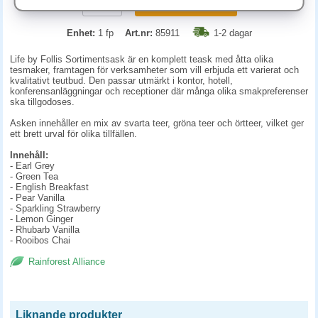
KÖP
Enhet:
1 fp
Art.nr:
85911
1-2 dagar
Life by Follis Sortimentsask är en komplett teask med åtta olika
tesmaker, framtagen för verksamheter som vill erbjuda ett varierat och
kvalitativt teutbud. Den passar utmärkt i kontor, hotell,
konferensanläggningar och receptioner där många olika smakpreferenser
ska tillgodoses.
Asken innehåller en mix av svarta teer, gröna teer och örtteer, vilket ger
ett brett urval för olika tillfällen.
Innehåll:
- Earl Grey
- Green Tea
- English Breakfast
- Pear Vanilla
- Sparkling Strawberry
- Lemon Ginger
- Rhubarb Vanilla
- Rooibos Chai
Rainforest Alliance
Liknande produkter