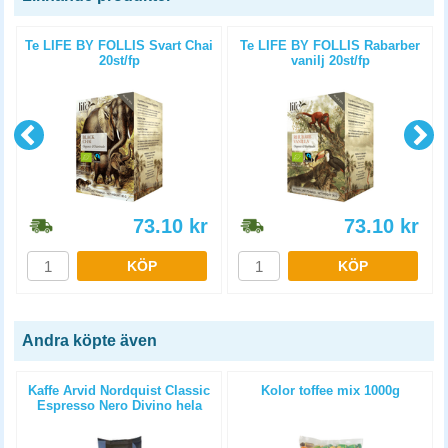
Te LIFE BY FOLLIS Svart Chai
Te LIFE BY FOLLIS Rabarber
20st/fp
vanilj 20st/fp
73.10
kr
73.10
kr
KÖP
KÖP
Andra köpte även
Kaffe Arvid Nordquist Classic
Kolor toffee mix 1000g
Espresso Nero Divino hela
bönor 6x1000g