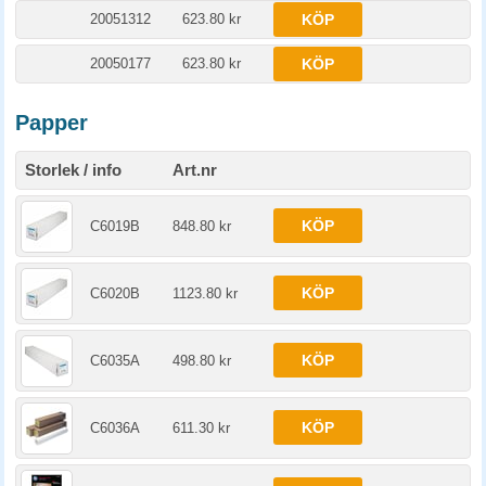
20051312
623.80 kr
KÖP
20050177
623.80 kr
KÖP
Papper
Storlek / info
Art.nr
KÖP
C6019B
848.80 kr
KÖP
C6020B
1123.80 kr
KÖP
C6035A
498.80 kr
KÖP
C6036A
611.30 kr