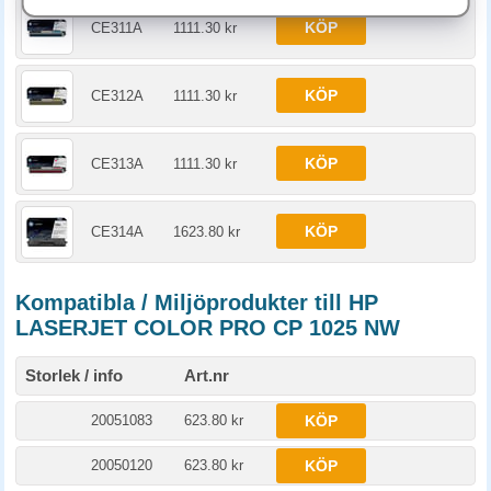
KÖP
CE311A
1111.30 kr
KÖP
CE312A
1111.30 kr
KÖP
CE313A
1111.30 kr
KÖP
CE314A
1623.80 kr
Kompatibla / Miljöprodukter till HP
LASERJET COLOR PRO CP 1025 NW
Storlek / info
Art.nr
20051083
623.80 kr
KÖP
20050120
623.80 kr
KÖP