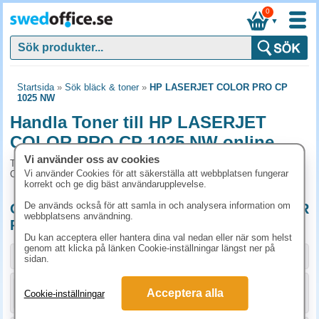
0
▼
Startsida
»
Sök bläck & toner
»
HP LASERJET COLOR PRO CP
1025 NW
Handla Toner till HP LASERJET
COLOR PRO CP 1025 NW online
Vi använder oss av cookies
Toner och tillbehör som passar till HP LASERJET COLOR PRO
Vi använder Cookies för att säkerställa att webbplatsen fungerar
CP 1025 NW
korrekt och ge dig bäst användarupplevelse.
De används också för att samla in och analysera information om
Originalprodukter till HP LASERJET COLOR
webbplatsens användning.
PRO CP 1025 NW
Du kan acceptera eller hantera dina val nedan eller när som helst
genom att klicka på länken Cookie-inställningar längst ner på
Storlek / info
Art.nr
sidan.
Acceptera alla
KÖP
CE310A
1023.80 kr
Cookie-inställningar